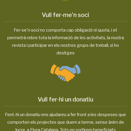
Vull fer-me'n soci
Fer-se'n soci no comporta cap obligació ni quota, i et
permetrà rebre tota la informació de les activitats, la nostra
revista i participar en els nostres grups de treball, si ho
desitges
Vull fer-hi un donatiu
Fent-hi un donatiu ens ajudareu a fer front a les despeses que
comporten els projectes que duem a terme, sense ànim de
lucre, a Flora Catalana. Tots en sortirem beneficiats