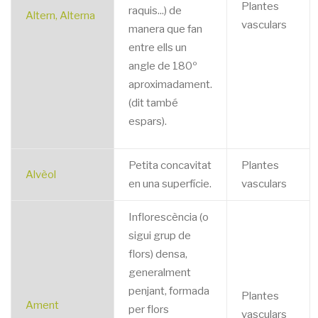
Plantes
raquis...) de
Altern, Alterna
vasculars
manera que fan
entre ells un
angle de 180º
aproximadament.
(dit també
espars).
Petita concavitat
Plantes
Alvèol
en una superfície.
vasculars
Inflorescència (o
sigui grup de
flors) densa,
generalment
penjant, formada
Plantes
Ament
per flors
vasculars