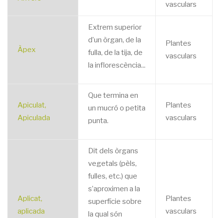
vasculars
Extrem superior
d’un òrgan, de la
Plantes
Àpex
fulla, de la tija, de
vasculars
la inflorescència...
Que termina en
Apiculat,
Plantes
un mucró o petita
Apiculada
vasculars
punta.
Dit dels òrgans
vegetals (pèls,
fulles, etc.) que
s’aproximen a la
Aplicat,
Plantes
superfície sobre
aplicada
vasculars
la qual són