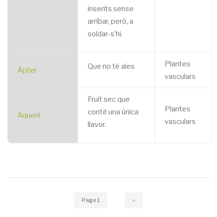
inserits sense
arribar, però, a
soldar-s’hi.
Plantes
Que no té ales
Àpter
vasculars
Fruit sec que
Plantes
conté una única
Aqueni
vasculars
llavor.
Pagination
Page 1
Next
››
page