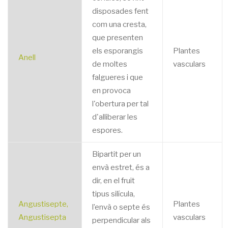
disposades fent
com una cresta,
que presenten
els esporangis
Plantes
Anell
de moltes
vasculars
falgueres i que
en provoca
l'obertura per tal
d'alliberar les
espores.
Bipartit per un
envà estret, és a
dir, en el fruit
tipus silícula,
Angustisepte,
Plantes
l’envà o septe és
Angustisepta
vasculars
perpendicular als