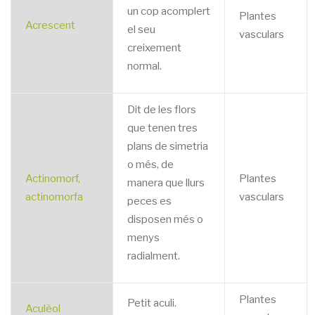
un cop acomplert
Plantes
Acrescent
el seu
vasculars
creixement
normal.
Dit de les flors
que tenen tres
plans de simetria
o més, de
Actinomorf,
Plantes
manera que llurs
actinomorfa
vasculars
peces es
disposen més o
menys
radialment.
Plantes
Petit aculi.
Aculèol