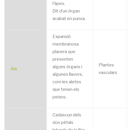
l’àpex.
Dit d’un òrgan
acabat en punxa.
Expansió
membranosa
planera que
presenten
Plantes
alguns òrgans i
Ala
vasculars
algunes llavors,
com les aletes
que tenen els
peixos.
Cadascun dels
dos pètals