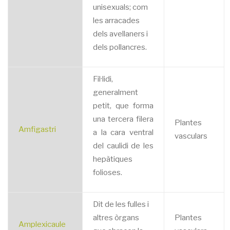
unisexuals; com
les arracades
dels avellaners i
dels pollancres.
Fil·lidi,
generalment
petit, que forma
una tercera filera
Plantes
Amfigastri
a la cara ventral
vasculars
del caulidi de les
hepàtiques
folioses.
Dit de les fulles i
altres òrgans
Plantes
Amplexicaule