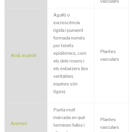
vasculars
Agulló o
excrescència
rígida i punxent
formada només
per teixits
Plantes
epidèrmics, com
Aculi, aculeat
vasculars
els dels rosers i
els esbarzers (les
veritables
espines són
tiges).
Punta molt
marcada en què
Plantes
Acumen
terminen fulles i
vasculars