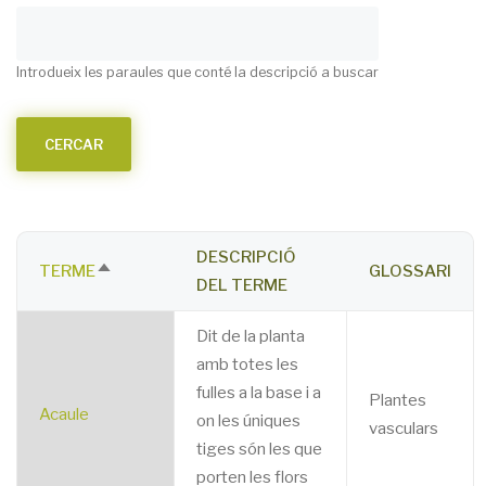
Introdueix les paraules que conté la descripció a buscar
DESCRIPCIÓ
TERME
GLOSSARI
SORT
DEL TERME
DESCENDING
Dit de la planta
amb totes les
fulles a la base i a
Plantes
Acaule
on les úniques
vasculars
tiges són les que
porten les flors