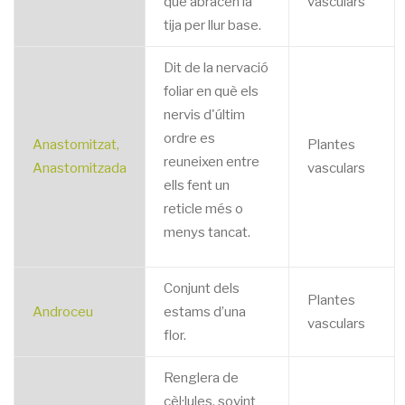
que abracen la
vasculars
tija per llur base.
Dit de la nervació
foliar en què els
nervis d'últim
ordre es
Anastomitzat,
Plantes
reuneixen entre
Anastomitzada
vasculars
ells fent un
reticle més o
menys tancat.
Conjunt dels
Plantes
Androceu
estams d’una
vasculars
flor.
Renglera de
cèl·lules, sovint