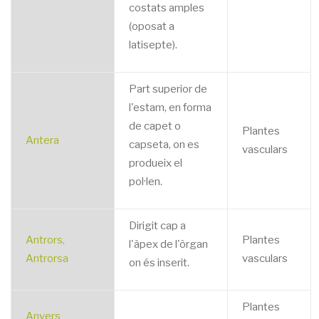
costats amples
(oposat a
latisepte).
Part superior de
l'estam, en forma
de capet o
Plantes
Antera
capseta, on es
vasculars
produeix el
pol·len.
Dirigit cap a
Antrors,
Plantes
l'àpex de l'òrgan
Antrorsa
vasculars
on és inserit.
Plantes
Anvers