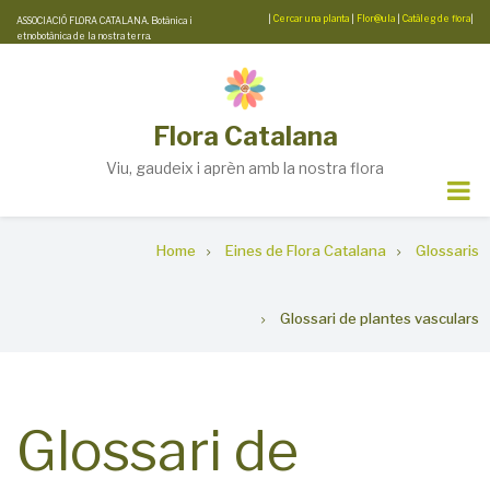
Skip
|
Cercar una planta
|
Flor@ula
|
Catàleg de flora
|
ASSOCIACIÓ FLORA CATALANA. Botànica i
etnobotànica de la nostra terra.
to
main
content
Flora Catalana
Viu, gaudeix i aprèn amb la nostra flora
Breadcrumb
Home
Eines de Flora Catalana
Glossaris
Glossari de plantes vasculars
Glossari de