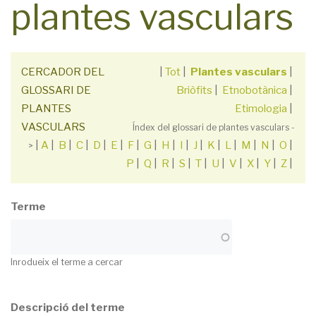
plantes vasculars
CERCADOR DEL
|
Tot
|
Plantes vasculars
|
GLOSSARI DE
Briòfits
|
Etnobotànica
|
PLANTES
Etimologia
|
VASCULARS
Índex del glossari de plantes vasculars -
|
A
|
B
|
C
|
D
|
E
|
F
|
G
|
H
|
I
|
J
|
K
|
L
|
M
|
N
|
O
|
>
P
|
Q
|
R
|
S
|
T
|
U
|
V
|
X
|
Y
|
Z
|
Terme
Inrodueix el terme a cercar
Descripció del terme