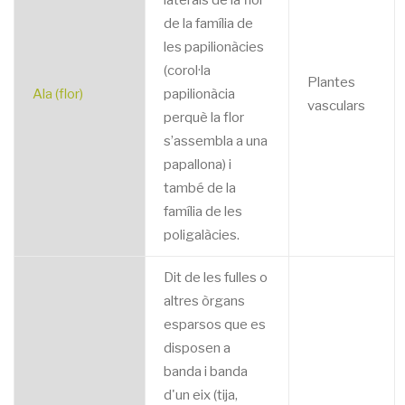
laterals de la flor
de la família de
les papilionàcies
(corol·la
Plantes
Ala (flor)
papilionàcia
vasculars
perquè la flor
s’assembla a una
papallona) i
també de la
família de les
poligalàcies.
Dit de les fulles o
altres òrgans
esparsos que es
disposen a
banda i banda
d'un eix (tija,