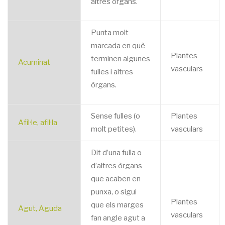
altres òrgans.
Punta molt
marcada en què
Plantes
terminen algunes
Acuminat
vasculars
fulles i altres
òrgans.
Sense fulles (o
Plantes
Afil·le, afil·la
molt petites).
vasculars
Dit d’una fulla o
d’altres òrgans
que acaben en
punxa, o sigui
Plantes
que els marges
Agut, Aguda
vasculars
fan angle agut a