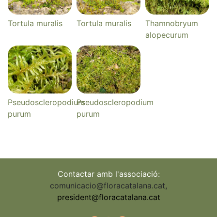
Tortula muralis
Tortula muralis
Thamnobryum
alopecurum
Pseudoscleropodium
Pseudoscleropodium
purum
purum
Contactar amb l'associació:
comunicacio@floracatalana.cat
,
president@floracatalana.cat