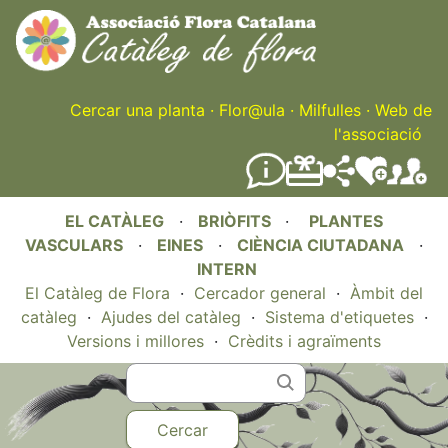
Skip
to
main
content
Cercar una planta
·
Flor@ula
·
Milfulles
·
Web de
l'associació
EL CATÀLEG
·
BRIÒFITS
·
PLANTES
VASCULARS
·
EINES
·
CIÈNCIA CIUTADANA
·
INTERN
El Catàleg de Flora
·
Cercador general
·
Àmbit del
catàleg
·
Ajudes del catàleg
·
Sistema d'etiquetes
·
Versions i millores
·
Crèdits i agraïments