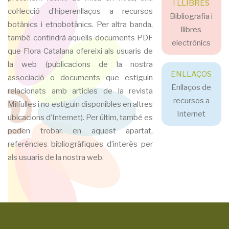
I LLIBRES
col·lecció d’hiperenllaços a recursos
Bibliografia i
botànics i etnobotànics. Per altra banda,
llibres
també contindrà aquells documents PDF
electrònics
que Flora Catalana ofereixi als usuaris de
la web (publicacions de la nostra
ENLLAÇOS
associació o documents que estiguin
Enllaços de
relacionats amb articles de la revista
recursos a
Milfulles i no estiguin disponibles en altres
Internet
ubicacions d’Internet). Per últim, també es
poden trobar, en aquest apartat,
referències bibliogràfiques d’interès per
als usuaris de la nostra web.