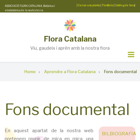
Skip
|
Cercar una planta
|
Flor@ula
|
Catàleg de flora
|
ASSOCIACIÓ FLORA CATALANA. Botànica i
etnobotànica de la nostra terra.
to
main
content
Flora Catalana
Viu, gaudeix i aprèn amb la nostra flora
Breadcrumb
Home
Aprendre a Flora Catalana
Fons documental
Fons documental
En aquest apartat de la nostra web
BILBIOGRAFIA
pretenem reunir, de mica en mica, una