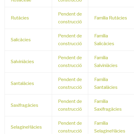
Rosaceae
construcció
Pendent de
Rutàcies
Família Rutàcies
construcció
Pendent de
Família
Salicàcies
construcció
Salicàcies
Pendent de
Família
Salviniàcies
construcció
Salviniàcies
Pendent de
Família
Santalàcies
construcció
Santalàcies
Pendent de
Família
Saxifragàcies
construcció
Saxifragàcies
Pendent de
Família
Selaginel·làcies
construcció
Selaginel·làcies