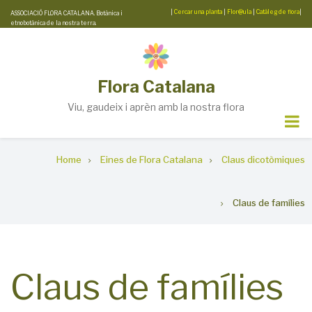
Skip
|
Cercar una planta
|
Flor@ula
|
Catàleg de flora
|
ASSOCIACIÓ FLORA CATALANA. Botànica i
etnobotànica de la nostra terra.
to
main
content
Flora Catalana
Viu, gaudeix i aprèn amb la nostra flora
Breadcrumb
Home
Eines de Flora Catalana
Claus dicotòmiques
Claus de famílies
Claus de famílies