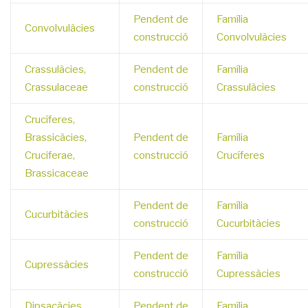
Pendent de
Família
Convolvulàcies
construcció
Convolvulàcies
Crassulàcies,
Pendent de
Família
Crassulaceae
construcció
Crassulàcies
Crucíferes,
Brassicàcies,
Pendent de
Família
Cruciferae,
construcció
Crucíferes
Brassicaceae
Pendent de
Família
Cucurbitàcies
construcció
Cucurbitàcies
Pendent de
Família
Cupressàcies
construcció
Cupressàcies
Dipsacàcies,
Pendent de
Família