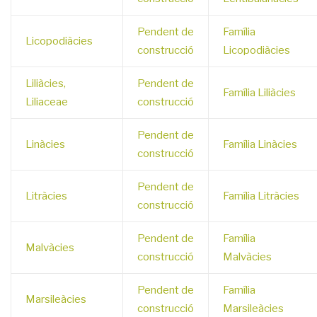
Pendent de
Família
Licopodiàcies
construcció
Licopodiàcies
Liliàcies,
Pendent de
Família Liliàcies
Liliaceae
construcció
Pendent de
Linàcies
Família Linàcies
construcció
Pendent de
Litràcies
Família Litràcies
construcció
Pendent de
Família
Malvàcies
construcció
Malvàcies
Pendent de
Família
Marsileàcies
construcció
Marsileàcies