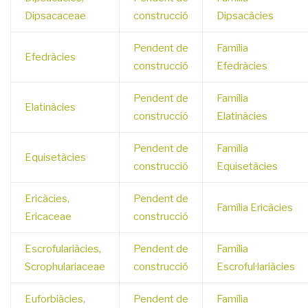
Dipsacaceae
construcció
Dipsacàcies
Pendent de
Família
Efedràcies
construcció
Efedràcies
Pendent de
Família
Elatinàcies
construcció
Elatinàcies
Pendent de
Família
Equisetàcies
construcció
Equisetàcies
Ericàcies,
Pendent de
Família Ericàcies
Ericaceae
construcció
Escrofulariàcies,
Pendent de
Família
Scrophulariaceae
construcció
Escroful·lariàcies
Euforbiàcies,
Pendent de
Família