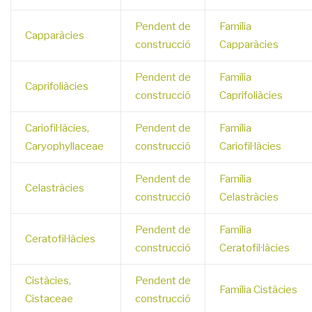
Pendent de
Família
Capparàcies
construcció
Capparàcies
Pendent de
Família
Caprifoliàcies
construcció
Caprifoliàcies
Cariofil·làcies,
Pendent de
Família
Caryophyllaceae
construcció
Cariofil·làcies
Pendent de
Família
Celastràcies
construcció
Celastràcies
Pendent de
Família
Ceratofil·làcies
construcció
Ceratofil·làcies
Cistàcies,
Pendent de
Família Cistàcies
Cistaceae
construcció