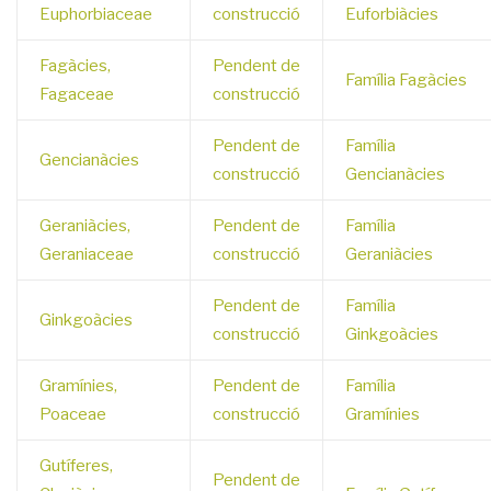
Euphorbiaceae
construcció
Euforbiàcies
Fagàcies,
Pendent de
Família Fagàcies
Fagaceae
construcció
Pendent de
Família
Gencianàcies
construcció
Gencianàcies
Geraniàcies,
Pendent de
Família
Geraniaceae
construcció
Geraniàcies
Pendent de
Família
Ginkgoàcies
construcció
Ginkgoàcies
Gramínies,
Pendent de
Família
Poaceae
construcció
Gramínies
Gutíferes,
Pendent de