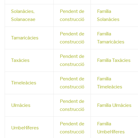
Solanàcies,
Pendent de
Família
Solanaceae
construcció
Solanàcies
Pendent de
Família
Tamaricàcies
construcció
Tamaricàcies
Pendent de
Taxàcies
Família Taxàcies
construcció
Pendent de
Família
Timeleàcies
construcció
Timeleàcies
Pendent de
Ulmàcies
Família Ulmàcies
construcció
Pendent de
Família
Umbel·líferes
construcció
Umbel·líferes