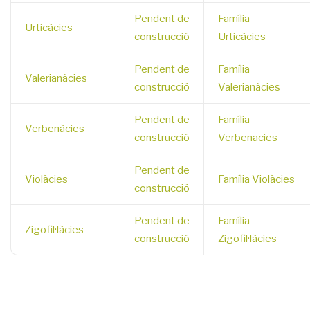
Pendent de
Família
Urticàcies
construcció
Urticàcies
Pendent de
Família
Valerianàcies
construcció
Valerianàcies
Pendent de
Família
Verbenàcies
construcció
Verbenacies
Pendent de
Violàcies
Família Violàcies
construcció
Pendent de
Família
Zigofil·làcies
construcció
Zigofil·làcies