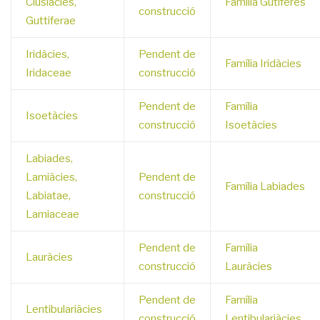
Clusiàcies,
Família Gutíferes
construcció
Guttiferae
Iridàcies,
Pendent de
Família Iridàcies
Iridaceae
construcció
Pendent de
Família
Isoetàcies
construcció
Isoetàcies
Labiades,
Lamiàcies,
Pendent de
Família Labiades
Labiatae,
construcció
Lamiaceae
Pendent de
Família
Lauràcies
construcció
Lauràcies
Pendent de
Família
Lentibulariàcies
construcció
Lentibulariàcies