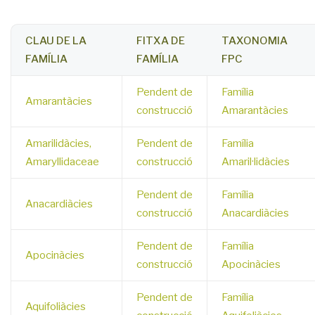
CLAU DE LA
FITXA DE
TAXONOMIA
FAMÍLIA
FAMÍLIA
FPC
Pendent de
Família
Amarantàcies
construcció
Amarantàcies
Amarilidàcies,
Pendent de
Família
Amaryllidaceae
construcció
Amaril·lidàcies
Pendent de
Família
Anacardiàcies
construcció
Anacardiàcies
Pendent de
Família
Apocinàcies
construcció
Apocinàcies
Pendent de
Família
Aquifoliàcies