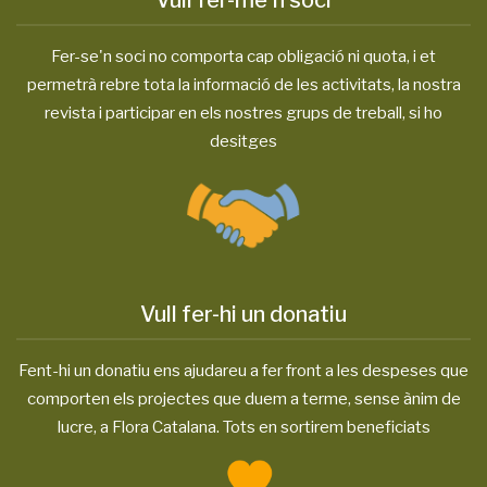
Vull fer-me'n soci
Fer-se'n soci no comporta cap obligació ni quota, i et
permetrà rebre tota la informació de les activitats, la nostra
revista i participar en els nostres grups de treball, si ho
desitges
Vull fer-hi un donatiu
Fent-hi un donatiu ens ajudareu a fer front a les despeses que
comporten els projectes que duem a terme, sense ànim de
lucre, a Flora Catalana. Tots en sortirem beneficiats