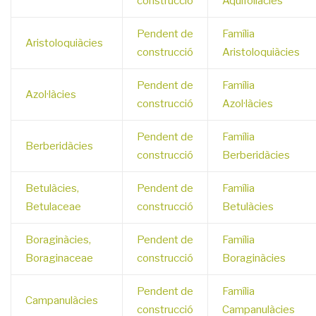
construcció
Aquifoliàcies
Pendent de
Família
Aristoloquiàcies
construcció
Aristoloquiàcies
Pendent de
Família
Azol·làcies
construcció
Azol·làcies
Pendent de
Família
Berberidàcies
construcció
Berberidàcies
Betulàcies,
Pendent de
Família
Betulaceae
construcció
Betulàcies
Boraginàcies,
Pendent de
Família
Boraginaceae
construcció
Boraginàcies
Pendent de
Família
Campanulàcies
construcció
Campanulàcies