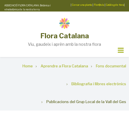
Skip
|
Cercar una planta
|
Flor@ula
|
Catàleg de flora
|
ASSOCIACIÓ FLORA CATALANA. Botànica i
etnobotànica de la nostra terra.
to
main
content
Flora Catalana
Viu, gaudeix i aprèn amb la nostra flora
Breadcrumb
Home
Aprendre a Flora Catalana
Fons documental
Bibliografia i llibres electrònics
Publicacions del Grup Local de la Vall del Ges