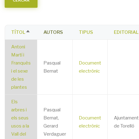
TÍTOL
AUTORS
TIPUS
EDITORIAL
SORT
DESCENDING
Antoni
Martí i
Franquès
Pasqual
Document
i el sexe
Bernat
electrònic
de les
plantes
Els
arbres i
Pasqual
els seus
Bernat,
Document
Ajuntament
usos a la
Gerard
electrònic
de Torelló
Vall del
Verdaguer