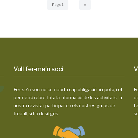
Page 1
Next
››
page
Vull fer-me'n soci
V
Fer-se'n soci no comporta cap obligació ni quota, i et
Fe
permetrà rebre tota la informació de les activitats, la
d
nostra revista i participar en els nostres grups de
te
treball, si ho desitges
so