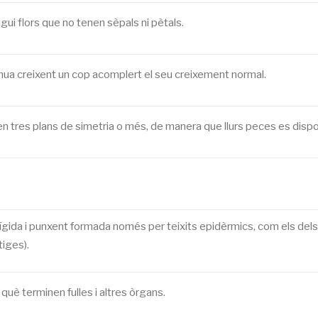
igui flors que no tenen sèpals ni pètals.
inua creixent un cop acomplert el seu creixement normal.
nen tres plans de simetria o més, de manera que llurs peces es di
ígida i punxent formada només per teixits epidèrmics, com els dels 
tiges).
uè terminen fulles i altres òrgans.