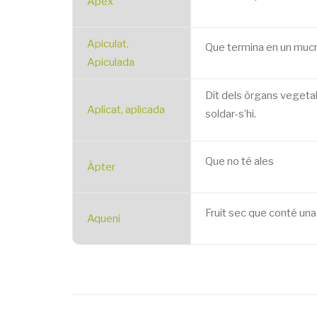
Àpex
Apiculat,
Que termina en un mucr
Apiculada
Dit dels òrgans vegetals 
Aplicat, aplicada
soldar-s’hi.
Que no té ales
Àpter
Fruit sec que conté una 
Aqueni
Pagination