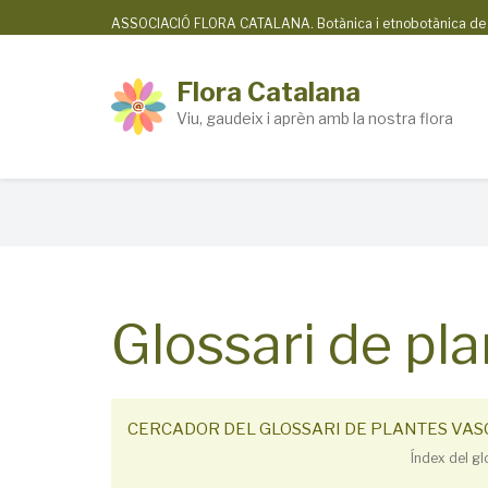
Skip
ASSOCIACIÓ FLORA CATALANA. Botànica i etnobotànica de la
to
main
Flora Catalana
content
Viu, gaudeix i aprèn amb la nostra flora
Breadcrumb
Glossari de pl
CERCADOR DEL GLOSSARI DE PLANTES VA
Índex del gl