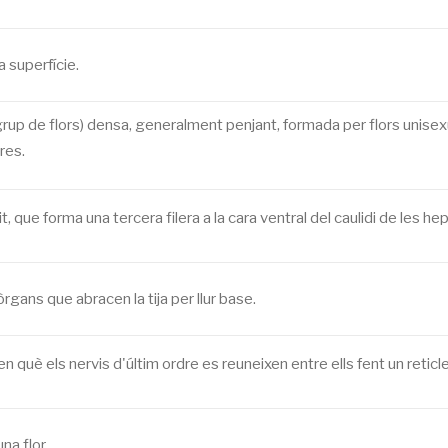
 superfície.
 grup de flors) densa, generalment penjant, formada per flors unise
res.
it, que forma una tercera filera a la cara ventral del caulidi de les he
s òrgans que abracen la tija per llur base.
r en què els nervis d'últim ordre es reuneixen entre ells fent un reti
na flor.