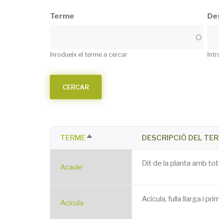
Terme
Des
Inrodueix el terme a cercar
Intr
TERME
DESCRIPCIÓ DEL TE
SORT
DESCENDING
Dit de la planta amb tot
Acaule
Acícula, fulla llarga i 
Acícula