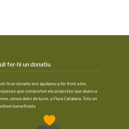
ull fer-hi un donatiu
nt-hi un donatiu ens ajudareu a fer front a les
espeses que comporten els projectes que duem a
rme, sense ànim de lucre, a Flora Catalana. Tots en
rtirem beneficiats