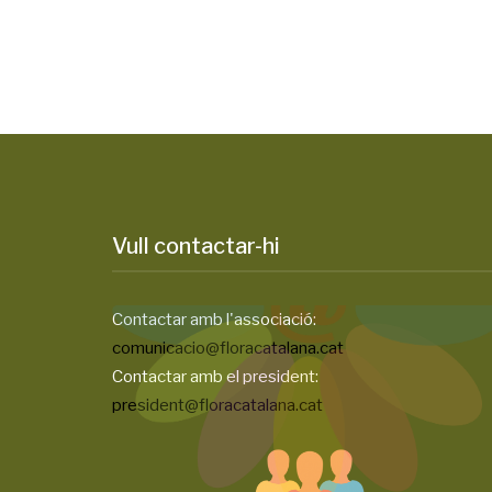
Vull contactar-hi
Contactar amb l'associació:
comunicacio@floracatalana.cat
Contactar amb el president:
president@floracatalana.cat