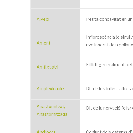
Alvèol
Petita concavitat en una
Inflorescència (o sigui
Ament
avellaners i dels pollanc
Fil·lidi, generalment pet
Amfigastri
Amplexicaule
Dit de les fulles i altre
Anastomitzat,
Dit de la nervació folia
Anastomitzada
Androceu
Conjunt dels estams d’u