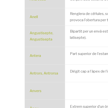
Renglera de cèl·lules, 
Anell
provoca l'obertura per t
Bipartit per un envà estr
Angustisepte,
latisepte).
Angustisepta
Part superior de l'esta
Antera
Dirigit cap a l'àpex de l
Antrors, Antrorsa
Anvers
Extrem superior d’un òrgan