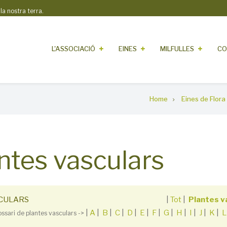
 nostra terra.
L'ASSOCIACIÓ
EINES
MILFULLES
CO
Home
Eines de Flora
antes vasculars
SCULARS
|
Tot
|
Plantes v
|
A
|
B
|
C
|
D
|
E
|
F
|
G
|
H
|
I
|
J
|
K
|
L
ossari de plantes vasculars ->