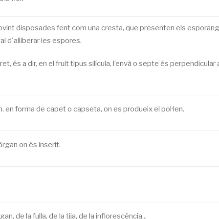
sovint disposades fent com una cresta, que presenten els esporang
al d'alliberar les espores.
et, és a dir, en el fruit tipus silícula, l’envà o septe és perpendicul
m, en forma de capet o capseta, on es produeix el pol·len.
'òrgan on és inserit.
, de la fulla, de la tija, de la inflorescència...