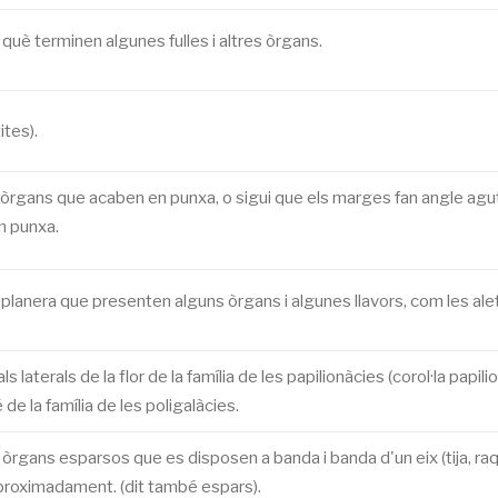
uè terminen algunes fulles i altres òrgans.
ites).
es òrgans que acaben en punxa, o sigui que els marges fan angle agut
n punxa.
anera que presenten alguns òrgans i algunes llavors, com les alet
 laterals de la flor de la família de les papilionàcies (corol·la papil
 de la família de les poligalàcies.
es òrgans esparsos que es disposen a banda i banda d'un eix (tija, ra
aproximadament. (dit també espars).