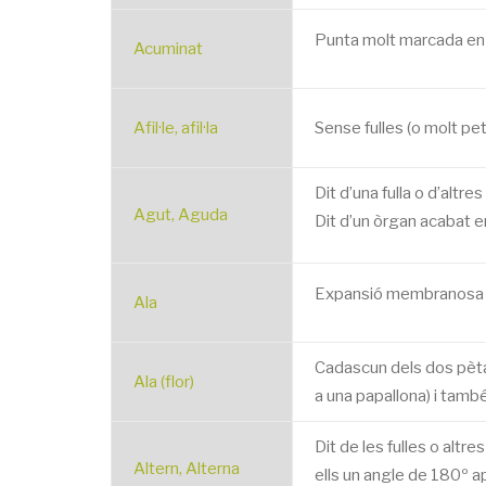
Punta molt marcada en q
Acuminat
Afil·le, afil·la
Sense fulles (o molt pet
Dit d’una fulla o d’altr
Agut, Aguda
Dit d’un òrgan acabat e
Expansió membranosa pl
Ala
Cadascun dels dos pètals
Ala (flor)
a una papallona) i també
Dit de les fulles o altr
Altern, Alterna
ells un angle de 180º 