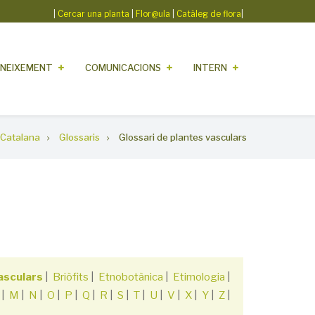
|
Cercar una planta
|
Flor@ula
|
Catàleg de flora
|
NEIXEMENT
COMUNICACIONS
INTERN
 Catalana
Glossaris
Glossari de plantes vasculars
asculars
|
Briòfits
|
Etnobotànica
|
Etimologia
|
|
M
|
N
|
O
|
P
|
Q
|
R
|
S
|
T
|
U
|
V
|
X
|
Y
|
Z
|