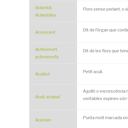
Aclamidi,
Flors sense periant, o s
Aclamídies
Dit de l’òrgan que cont
Acrescent
Actinomorf,
Dit de les flors que te
actinomorfa
Petit aculi.
Aculèol
Agulló o excrescència r
Aculi, aculeat
veritables espines són 
Punta molt marcada en q
Acumen