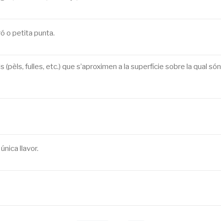
ó o petita punta.
(pèls, fulles, etc.) que s’aproximen a la superfície sobre la qual són 
única llavor.