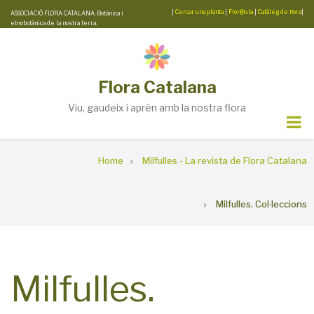
Skip
|
Cercar una planta
|
Flor@ula
|
Catàleg de flora
|
ASSOCIACIÓ FLORA CATALANA. Botànica i
etnobotànica de la nostra terra.
to
main
content
Flora Catalana
Viu, gaudeix i aprèn amb la nostra flora
Breadcrumb
Home
Milfulles - La revista de Flora Catalana
Milfulles. Col·leccions
Milfulles.