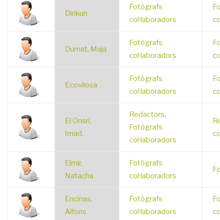
Fotògrafs
Fo
Dinkun
col·laboradors
co
Fotògrafs
Fo
Dumat, Maja
col·laboradors
co
Fotògrafs
Fo
Ecovilosa
col·laboradors
co
Redactors
,
El Onsri,
R
Fotògrafs
Imad.
co
col·laboradors
Elmir,
Fotògrafs
Fo
Natacha
col·laboradors
Encinas,
Fotògrafs
Fo
Alfons
col·laboradors
co