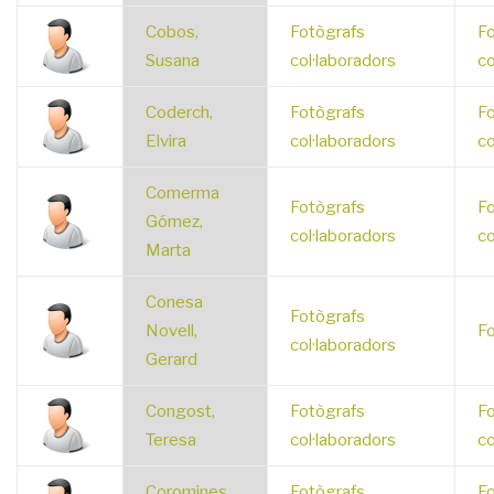
Cobos,
Fotògrafs
Fo
Susana
col·laboradors
co
Coderch,
Fotògrafs
Fo
Elvira
col·laboradors
co
Comerma
Fotògrafs
Fo
Gómez,
col·laboradors
co
Marta
Conesa
Fotògrafs
Novell,
Fo
col·laboradors
Gerard
Congost,
Fotògrafs
Fo
Teresa
col·laboradors
co
Coromines,
Fotògrafs
Fo