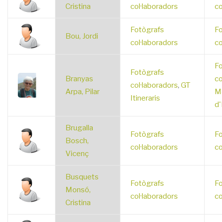
Cristina
col·laboradors
co
Fotògrafs
Fo
Bou, Jordi
col·laboradors
co
Fo
Fotògrafs
Branyas
co
col·laboradors
,
GT
Arpa, Pilar
M
Itineraris
d'
Brugalla
Fotògrafs
Fo
Bosch,
col·laboradors
co
Vicenç
Busquets
Fotògrafs
Fo
Monsó,
col·laboradors
co
Cristina