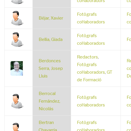
col·laboradors
co
Fotògrafs
Fo
Béjar, Xavier
col·laboradors
co
Fotògrafs
Bellia, Giada
Fo
col·laboradors
Redactors
,
Berdonces
R
Fotògrafs
Serra, Josep
co
col·laboradors
,
GT
Lluis
D
de Formació
Berrocal
Fotògrafs
Fo
Fernández,
col·laboradors
co
Nicolás
Bertran
Fotògrafs
Fo
Chavarria,
col·laboradors
,
co