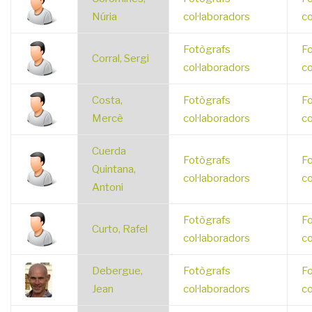
Núria
col·laboradors
co
Fotògrafs
Fo
Corral, Sergi
col·laboradors
co
Costa,
Fotògrafs
Fo
Mercè
col·laboradors
co
Cuerda
Fotògrafs
Fo
Quintana,
col·laboradors
co
Antoni
Fotògrafs
Fo
Curto, Rafel
col·laboradors
co
Debergue,
Fotògrafs
Fo
Jean
col·laboradors
co