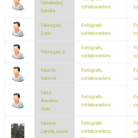
Fernández,
col·laboradors
co
Sandra
Fàbregas,
Fotògrafs
Fo
Enric
col·laboradors
co
Fotògrafs
Fo
Fabregas, J.
col·laboradors
co
Fajardo,
Fotògrafs
Fo
Salomé
col·laboradors
co
Farré
Fotògrafs
Fo
Navarro,
col·laboradors
co
Joan
Farreró
Fotògrafs
Fo
Carolà, Josep
col·laboradors
,
co