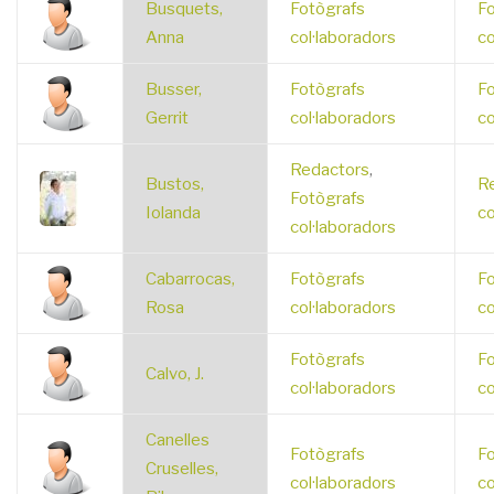
Busquets,
Fotògrafs
Fo
Anna
col·laboradors
co
Busser,
Fotògrafs
Fo
Gerrit
col·laboradors
co
Redactors
,
Bustos,
R
Fotògrafs
Iolanda
co
col·laboradors
Cabarrocas,
Fotògrafs
Fo
Rosa
col·laboradors
co
Fotògrafs
Fo
Calvo, J.
col·laboradors
co
Canelles
Fotògrafs
Fo
Cruselles,
col·laboradors
co