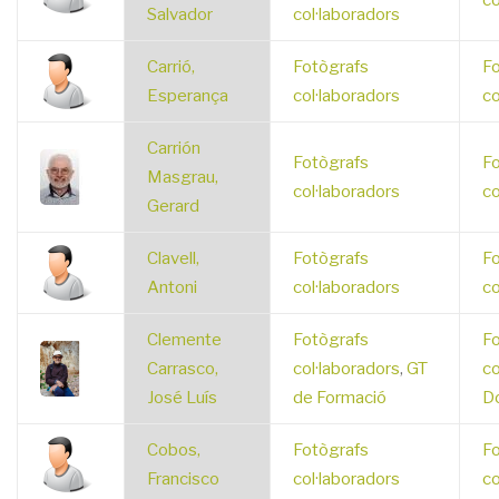
co
Salvador
col·laboradors
Carrió,
Fotògrafs
Fo
Esperança
col·laboradors
co
Carrión
Fotògrafs
Fo
Masgrau,
col·laboradors
co
Gerard
Clavell,
Fotògrafs
Fo
Antoni
col·laboradors
co
Clemente
Fotògrafs
Fo
Carrasco,
col·laboradors
,
GT
co
José Luís
de Formació
D
Cobos,
Fotògrafs
Fo
Francisco
col·laboradors
co