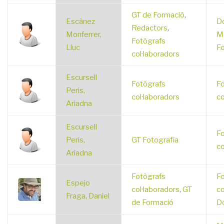
GT de Formació
,
Escànez
D
Redactors
,
Monferrer,
M
Fotògrafs
Lluc
Fo
col·laboradors
Escursell
Fotògrafs
Fo
Peris,
col·laboradors
co
Ariadna
Escursell
Fo
Peris,
GT Fotografia
co
Ariadna
Fotògrafs
Fo
Espejo
col·laboradors
,
GT
co
Fraga, Daniel
de Formació
D