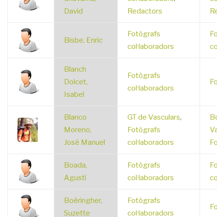
David
Redactors
R
Fotògrafs
Fo
Bisbe, Enric
col·laboradors
co
Blanch
Fotògrafs
Dolcet,
Fo
col·laboradors
Isabel
Blanco
GT de Vasculars
,
Bo
Moreno,
Fotògrafs
Va
José Manuel
col·laboradors
Fo
Boada,
Fotògrafs
Fo
Agustí
col·laboradors
co
Boëringher,
Fotògrafs
Fo
Suzette
col·laboradors