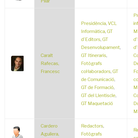
Pilar
P
Presidència
,
VCL
in
Informàtica
,
GT
M
d'Editors
,
GT
d'
Desenvolupament
,
d'
Caralt
GT Itineraris
,
C
Rafecas,
Fotògrafs
D
Francesc
col·laboradors
,
GT
Fo
de Comunicació
,
co
GT de Formació
,
M
GT del Llentiscle
,
C
GT Maquetació
D
M
Cardero
Redactors
,
R
Aguilera,
Fotògrafs