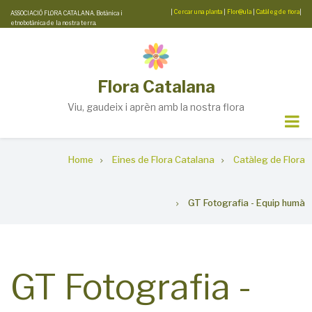
Skip
|
Cercar una planta
|
Flor@ula
|
Catàleg de flora
|
ASSOCIACIÓ FLORA CATALANA. Botànica i
etnobotànica de la nostra terra.
to
main
content
Flora Catalana
Viu, gaudeix i aprèn amb la nostra flora
Breadcrumb
Home
Eines de Flora Catalana
Catàleg de Flora
GT Fotografia - Equip humà
GT Fotografia -