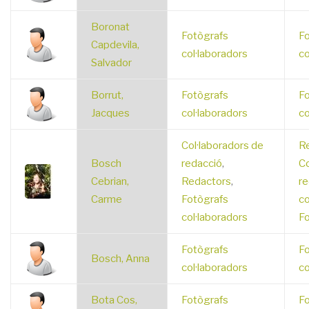
Boronat
Fotògrafs
Fo
Capdevila,
col·laboradors
co
Salvador
Borrut,
Fotògrafs
Fo
Jacques
col·laboradors
co
Col·laboradors de
R
Bosch
redacció
,
Co
Cebrian,
Redactors
,
re
Carme
Fotògrafs
co
col·laboradors
Fo
Fotògrafs
Fo
Bosch, Anna
col·laboradors
co
Bota Cos,
Fotògrafs
Fo