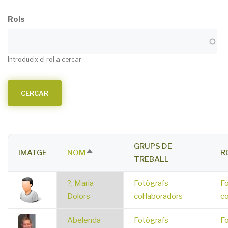
Rols
Introdueix el rol a cercar
GRUPS DE
IMATGE
NOM
R
SORT
TREBALL
DESCENDING
?, Maria
Fotògrafs
Fo
Dolors
col·laboradors
co
Abelenda
Fotògrafs
Fo