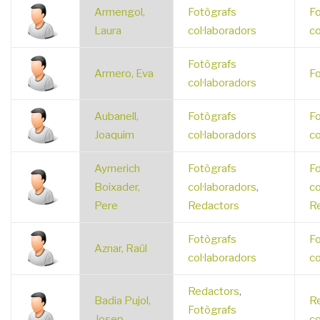
Armengol,
Fotògrafs
Fo
Laura
col·laboradors
co
Fotògrafs
Armero, Eva
Fo
col·laboradors
Aubanell,
Fotògrafs
Fo
Joaquim
col·laboradors
co
Aymerich
Fotògrafs
Fo
Boixader,
col·laboradors
,
co
Pere
Redactors
R
Fotògrafs
Fo
Aznar, Raül
col·laboradors
co
Redactors
,
Badia Pujol,
R
Fotògrafs
Josep
co