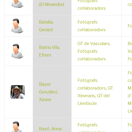
Fotògrafs
(El Meandre)
co
col·laboradors
Batalla,
Fotògrafs
Fo
Gerard
col·laboradors
GT de Vasculars
,
Bo
Batriu Vila,
Fotògrafs
Va
Efrem
col·laboradors
Fo
Fo
Fotògrafs
co
Bayer
col·laboradors
,
GT
M
Gonzàlez,
Itineraris
,
GT del
d'
Xavier
Llentiscle
M
Ll
Fotògrafs
Fo
Bayó, Anna