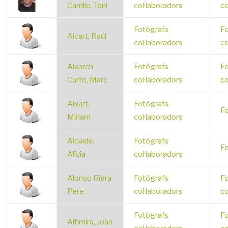
Carrillo, Toni
col·laboradors
co
Fotògrafs
Fo
Aicart, Raül
col·laboradors
co
Aixarch
Fotògrafs
Fo
Curto, Marc
col·laboradors
co
Aixart,
Fotògrafs
Fo
Míriam
col·laboradors
Alcaide,
Fotògrafs
Fo
Alícia
col·laboradors
Alonso Riera,
Fotògrafs
Fo
Pere
col·laboradors
co
Fotògrafs
Fo
Altimira, Joan