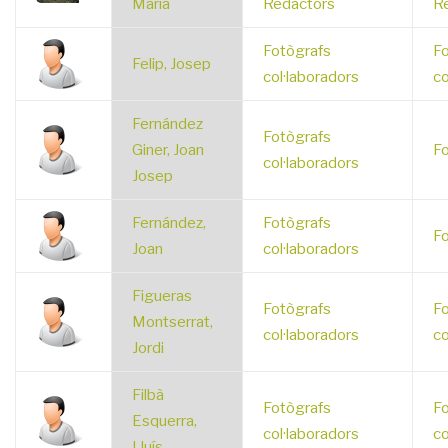
Maria
Redactors
R
Fotògrafs
Fo
Felip, Josep
col·laboradors
co
Fernández
Fotògrafs
Giner, Joan
Fo
col·laboradors
Josep
Fernández,
Fotògrafs
Fo
Joan
col·laboradors
Figueras
Fotògrafs
Fo
Montserrat,
col·laboradors
co
Jordi
Filbà
Fotògrafs
Fo
Esquerra,
col·laboradors
co
Lluís