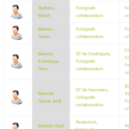
Barbero,
Fotògrafs
Fo
Manel
col·laboradors
co
Barnes,
Fotògrafs
Fo
Josep
col·laboradors
co
C
Barnola
GT de Continguts
,
C
Echenique,
Fotògrafs
Fo
Pere
col·laboradors
co
Bo
GT de Vasculars
,
Bassols
Va
Fotògrafs
Garcia, Jordi
Fo
col·laboradors
co
Redactors
,
Bastida, Raúl
R