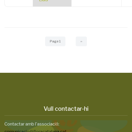
Pagination
Page 1
Next
››
page
Vull contactar-hi
Contactar amb l'associació:
comunicacio@floracatalana.cat