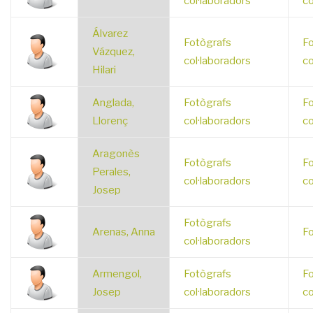
col·laboradors
co
Álvarez
Fotògrafs
Fo
Vázquez,
col·laboradors
co
Hilari
Anglada,
Fotògrafs
Fo
Llorenç
col·laboradors
co
Aragonès
Fotògrafs
Fo
Perales,
col·laboradors
co
Josep
Fotògrafs
Arenas, Anna
Fo
col·laboradors
Armengol,
Fotògrafs
Fo
Josep
col·laboradors
co