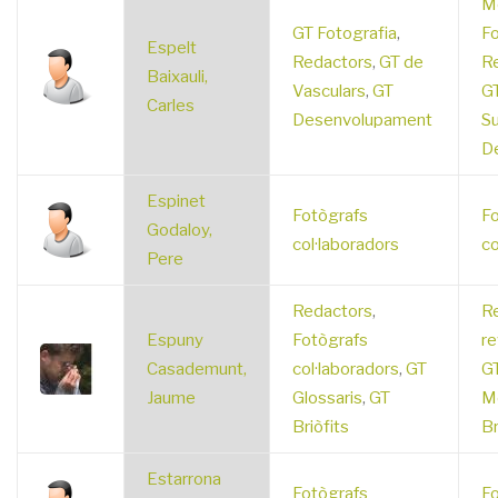
M
GT Fotografia
,
Fo
Espelt
Redactors
,
GT de
R
Baixauli,
Vasculars
,
GT
GT
Carles
Desenvolupament
Su
D
Espinet
Fotògrafs
Fo
Godaloy,
col·laboradors
co
Pere
Redactors
,
R
Espuny
Fotògrafs
re
Casademunt,
col·laboradors
,
GT
GT
Jaume
Glossaris
,
GT
M
Briòfits
Br
Estarrona
Fotògrafs
Fo