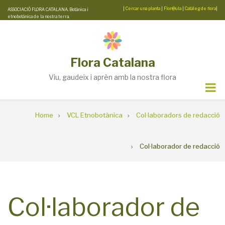
Skip
|
Cercar una planta
|
Flor@ula
|
Catàleg de flora
|
ASSOCIACIÓ FLORA CATALANA. Botànica i
etnobotànica de la nostra terra.
to
main
content
Flora Catalana
Viu, gaudeix i aprèn amb la nostra flora
Breadcrumb
Home
VCL Etnobotànica
Col·laboradors de redacció
Col·laborador de redacció
Col·laborador de