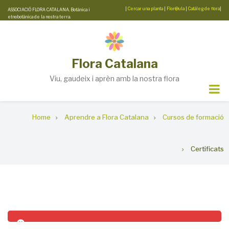
Skip
|
Cercar una planta
|
Flor@ula
|
Catàleg de flora
|
ASSOCIACIÓ FLORA CATALANA. Botànica i
etnobotànica de la nostra terra.
to
main
content
Flora Catalana
Viu, gaudeix i aprèn amb la nostra flora
Breadcrumb
Home
Aprendre a Flora Catalana
Cursos de formació
Certificats