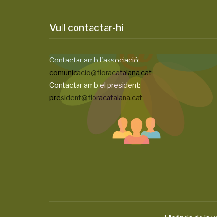
Vull contactar-hi
Contactar amb l'associació:
comunicacio@floracatalana.cat
Contactar amb el president:
president@floracatalana.cat