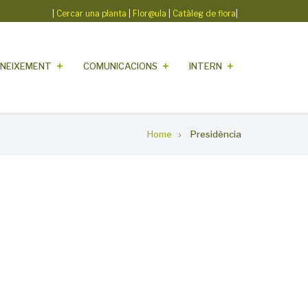
|
Cercar una planta
|
Flor@ula
|
Catàleg de flora
|
NEIXEMENT
COMUNICACIONS
INTERN
Home
Presidència