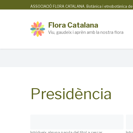
Skip
ASSOCIACIÓ FLORA CATALANA. Botànica i etnobotànica de la
to
main
Flora Catalana
content
Viu, gaudeix i aprèn amb la nostra flora
Breadcrumb
Presidència
Intridueix alguna parula del títol a cercar
Intr