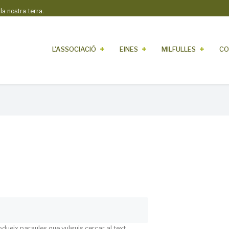
 nostra terra.
L'ASSOCIACIÓ
EINES
MILFULLES
CO
odueix paraules que vulguis cercar al text