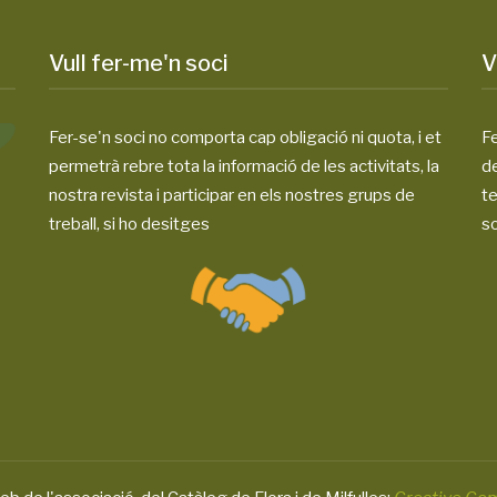
Vull fer-me'n soci
V
Fer-se'n soci no comporta cap obligació ni quota, i et
Fe
permetrà rebre tota la informació de les activitats, la
d
nostra revista i participar en els nostres grups de
te
treball, si ho desitges
so