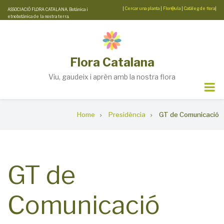
Skip
|
Cercar una planta
|
Flor@ula
|
Catàleg de flora
|
ASSOCIACIÓ FLORA CATALANA. Botànica i
etnobotànica de la nostra terra.
to
main
content
Flora Catalana
Viu, gaudeix i aprèn amb la nostra flora
Breadcrumb
Home
Presidència
GT de Comunicació
GT de
Comunicació