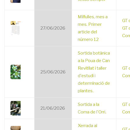
Milfulles, mes a
GT 
mes. Primer
27/06/2026
GT 
article del
Com
número 12
Sortida botànica
a la Poua de Can
Revitllat i taller
GT 
25/06/2026
d'estudi i
Com
determinació de
plantes.
Sortida a la
GT 
21/06/2026
Coma de l'Orri.
Com
Xerrada al
GT 