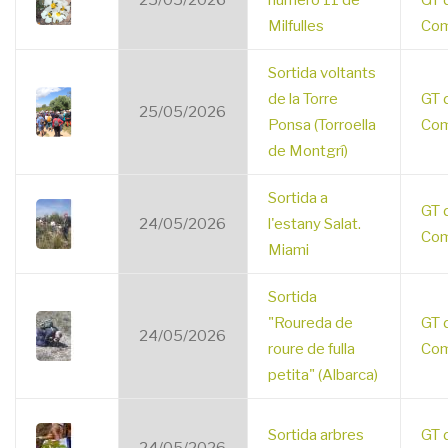
25/05/2026
número 11 de
GT 
Milfulles
Com
Sortida voltants
de la Torre
GT 
25/05/2026
Ponsa (Torroella
Com
de Montgrí)
Sortida a
GT 
24/05/2026
l'estany Salat.
Com
Miami
Sortida
"Roureda de
GT 
24/05/2026
roure de fulla
Com
petita" (Albarca)
Sortida arbres
GT 