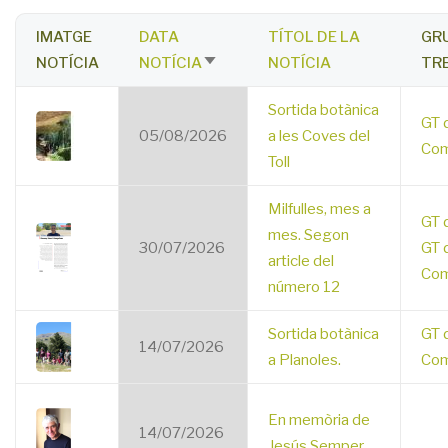
IMATGE
DATA
TÍTOL DE LA
GR
NOTÍCIA
NOTÍCIA
NOTÍCIA
TR
SORT
ASCENDING
Sortida botànica
GT 
05/08/2026
a les Coves del
Com
Toll
Milfulles, mes a
GT 
mes. Segon
30/07/2026
GT 
article del
Com
número 12
Sortida botànica
GT 
14/07/2026
a Planoles.
Com
En memòria de
14/07/2026
Jesús Semper