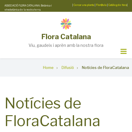
Skip
|
Cercar una planta
|
Flor@ula
|
Catàleg de flora
|
ASSOCIACIÓ FLORA CATALANA. Botànica i
etnobotànica de la nostra terra.
to
main
content
Flora Catalana
Viu, gaudeix i aprèn amb la nostra flora
Breadcrumb
Home
Difusió
Notícies de FloraCatalana
Notícies de
FloraCatalana