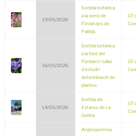
Sortida botànica
a la serra de
GT 
19/05/2026
l‘Ordal des de
Com
Pallejà.
Sortida botànica
a la font del
Pontarró i taller
GT 
16/05/2026
d'estudi i
Com
determinació de
plantes.
Sortida als
GT 
14/05/2026
Estanys de La
Com
Gutina.
Angiospermes