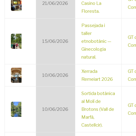
21/06/2026
Casino La
Com
Floresta.
Passejada i
taller
GT 
15/06/2026
etnobotànic —
Com
Ginecologia
natural.
Xerrada
GT 
10/06/2026
Remeiart 2026
Com
Sortida botànica
al Molí de
GT 
10/06/2026
Brotons (Vall de
Com
Marfà,
Castellcir).