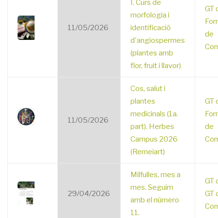
I. Curs de
GT 
morfologia i
For
11/05/2026
identificació
de
d'angiospermes
Com
(plantes amb
flor, fruit i llavor)
Cos, salut i
plantes
GT 
medicinals (1a.
For
11/05/2026
part). Herbes
de
Campus 2026
Com
(Remeiart)
Milfulles, mes a
GT 
mes. Seguim
29/04/2026
GT 
amb el número
Com
11.