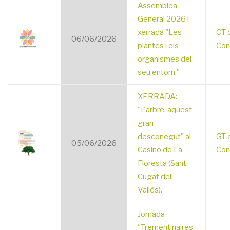
Assemblea
General 2026 i
xerrada "Les
GT 
06/06/2026
plantes i els
Com
organismes del
seu entorn."
XERRADA:
"L'arbre, aquest
gran
desconegut" al
GT 
05/06/2026
Casino de La
Com
Floresta (Sant
Cugat del
Vallès).
Jornada
“Trementinaires