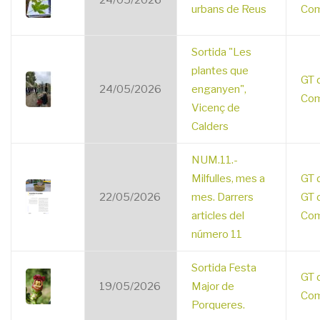
24/05/2026
urbans de Reus
Com
Sortida "Les
plantes que
GT 
24/05/2026
enganyen",
Com
Vicenç de
Calders
NUM.11.-
Milfulles, mes a
GT 
22/05/2026
mes. Darrers
GT 
articles del
Com
número 11
Sortida Festa
GT 
19/05/2026
Major de
Com
Porqueres.