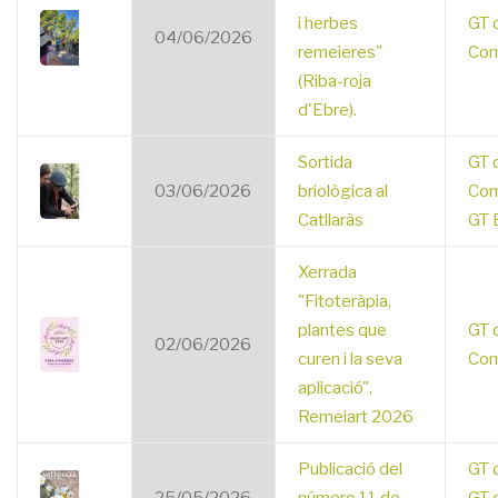
i herbes
GT 
04/06/2026
remeieres"
Com
(Riba-roja
d'Ebre).
Sortida
GT 
03/06/2026
briològica al
Com
Catllaràs
GT B
Xerrada
"Fitoteràpia,
plantes que
GT 
02/06/2026
curen i la seva
Com
aplicació",
Remeiart 2026
Publicació del
GT 