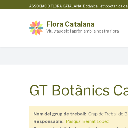
Skip
ASSOCIACIÓ FLORA CATALANA. Botànica i etnobotànica de la
to
main
Flora Catalana
content
Viu, gaudeix i aprèn amb la nostra flora
Breadcrumb
GT Botànics C
Nom del grup de treball
Grup de Treball de B
Responsable
Pasqual Bernat López