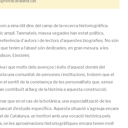
@floracatalana.cat
om a eina útil dins del camp de la recerca historiogràfica.
úblic ampli. Tanmateix, massa vegades han estat polítics,
 preferència d'autors i de lectors d’aquestes biografies. No són
es que tenim a l’abast són dedicades, en gran mesura, a les
dison, Einstein).
iva i que molts dels avenços i èxits d’aquest domini del
ota una comunitat de persones i institucions, trobem que el
n el sentit de la coneixença de les personalitats que, sense
an contribuït al llarg de la història a aquesta construcció.
rmar que en el cas de la botànica, una especialització de les
mancat d’estudis específics. Aquesta situació s’agreuja encara
e Catalunya, un territori amb una vocació històrica pels
ada, on les aproximacions historiogràfiques encara tenen molt