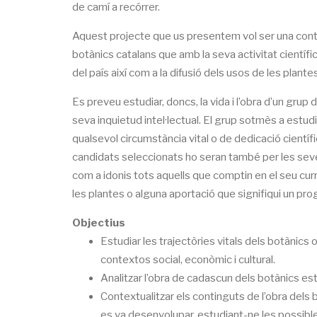
de camí a recórrer.
Aquest projecte que us presentem vol ser una contri
botànics catalans que amb la seva activitat científica 
del país així com a la difusió dels usos de les plant
Es preveu estudiar, doncs, la vida i l’obra d’un gru
seva inquietud intel·lectual. El grup sotmès a estud
qualsevol circumstància vital o de dedicació científ
candidats seleccionats ho seran també per les seve
com a idonis tots aquells que comptin en el seu cur
les plantes o alguna aportació que signifiqui un pr
Objectius
Estudiar les trajectòries vitals dels botànics 
contextos social, econòmic i cultural.
Analitzar l’obra de cadascun dels botànics es
Contextualitzar els continguts de l’obra dels b
es va desenvolupar, estudiant-ne les possibl