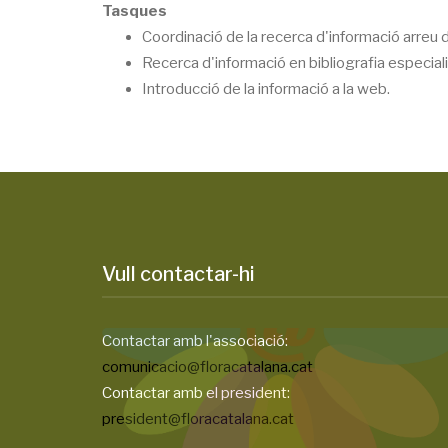
Tasques
Coordinació de la recerca d'informació arreu de
Recerca d'informació en bibliografia especial
Introducció de la informació a la web.
Vull contactar-hi
Contactar amb l'associació:
comunicacio@floracatalana.cat
Contactar amb el president:
president@floracatalana.cat