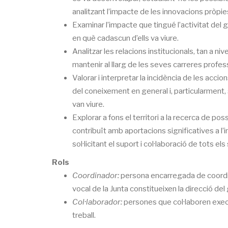
analitzant l’impacte de les innovacions pròpi
Examinar l’impacte que tingué l’activitat del g
en què cadascun d’ells va viure.
Analitzar les relacions institucionals, tan a ni
mantenir al llarg de les seves carreres profess
Valorar i interpretar la incidència de les accio
del coneixement en general i, particularment, sob
van viure.
Explorar a fons el territori a la recerca de po
contribuït amb aportacions significatives a l
sol·licitant el suport i col·laboració de tots el
Rols
Coordinador:
persona encarregada de coordin
vocal de la Junta constitueixen la direcció del 
Col·laborador:
persones que col·laboren execu
treball.