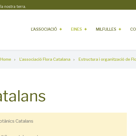
 nostra terra.
L'ASSOCIACIÓ
EINES
MILFULLES
CO
Home
L'associació Flora Catalana
Estructura i organització de F
atalans
otànics Catalans