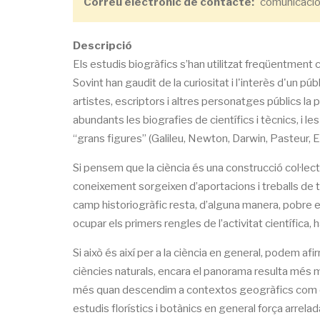
Correu electrònic de contacte
comunicacio
Descripció
Els estudis biogràfics s’han utilitzat freqüentment c
Sovint han gaudit de la curiositat i l'interès d'un p
artistes, escriptors i altres personatges públics la
abundants les biografies de científics i tècnics, i l
“grans figures” (Galileu, Newton, Darwin, Pasteur, E
Si pensem que la ciència és una construcció col·lect
coneixement sorgeixen d’aportacions i treballs de t
camp historiogràfic resta, d’alguna manera, pobre e
ocupar els primers rengles de l’activitat científica, h
Si això és així per a la ciència en general, podem afi
ciències naturals, encara el panorama resulta més 
més quan descendim a contextos geogràfics com el d
estudis florístics i botànics en general força arrel