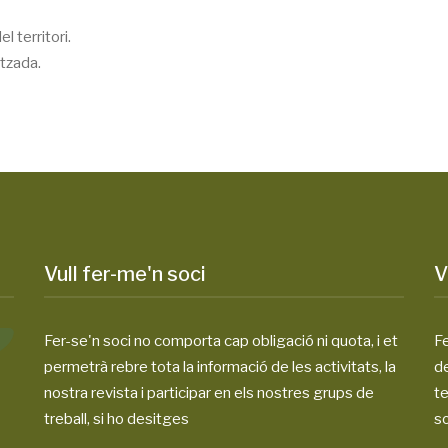
l territori.
itzada.
Vull fer-me'n soci
V
Fer-se'n soci no comporta cap obligació ni quota, i et
Fe
permetrà rebre tota la informació de les activitats, la
d
nostra revista i participar en els nostres grups de
te
treball, si ho desitges
so