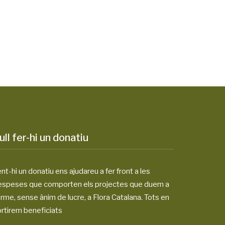
ull fer-hi un donatiu
nt-hi un donatiu ens ajudareu a fer front a les
espeses que comporten els projectes que duem a
rme, sense ànim de lucre, a Flora Catalana. Tots en
rtirem beneficiats