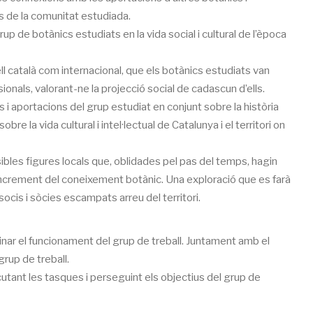
es de la comunitat estudiada.
rup de botànics estudiats en la vida social i cultural de l’època
vell català com internacional, que els botànics estudiats van
ionals, valorant-ne la projecció social de cadascun d’ells.
ns i aportacions del grup estudiat en conjunt sobre la història
re la vida cultural i intel·lectual de Catalunya i el territori on
ssibles figures locals que, oblidades pel pas del temps, hagin
’increment del coneixement botànic. Una exploració que es farà
s socis i sòcies escampats arreu del territori.
ar el funcionament del grup de treball. Juntament amb el
grup de treball.
tant les tasques i perseguint els objectius del grup de