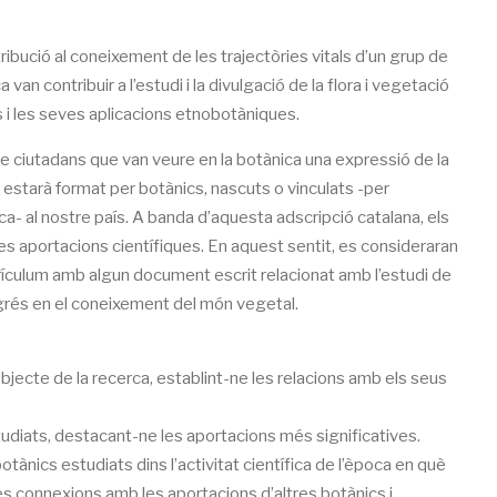
bució al coneixement de les trajectòries vitals d’un grup de
van contribuir a l’estudi i la divulgació de la flora i vegetació
es i les seves aplicacions etnobotàniques.
p de ciutadans que van veure en la botànica una expressió de la
i estarà format per botànics, nascuts o vinculats -per
ica- al nostre país. A banda d’aquesta adscripció catalana, els
s aportacions científiques. En aquest sentit, es consideraran
rículum amb algun document escrit relacionat amb l’estudi de
ogrés en el coneixement del món vegetal.
objecte de la recerca, establint-ne les relacions amb els seus
tudiats, destacant-ne les aportacions més significatives.
otànics estudiats dins l’activitat científica de l’època en què
es connexions amb les aportacions d’altres botànics i