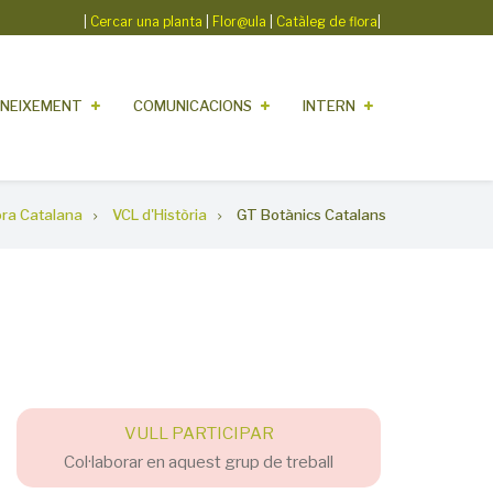
|
Cercar una planta
|
Flor@ula
|
Catàleg de flora
|
NEIXEMENT
COMUNICACIONS
INTERN
lora Catalana
VCL d'Història
GT Botànics Catalans
VULL PARTICIPAR
Col·laborar en aquest grup de treball