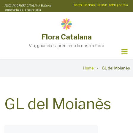
Skip
|
Cercar una planta
|
Flor@ula
|
Catàleg de flora
|
ASSOCIACIÓ FLORA CATALANA. Botànica i
etnobotànica de la nostra terra.
to
main
content
Flora Catalana
Viu, gaudeix i aprèn amb la nostra flora
Breadcrumb
Home
GL del Moianès
GL del Moianès