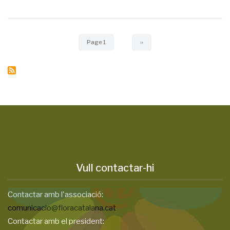
Pagination
Page 1
Next
››
page
Vull contactar-hi
Contactar amb l'associació:
comunicacio@floracatalana.cat
Contactar amb el president: