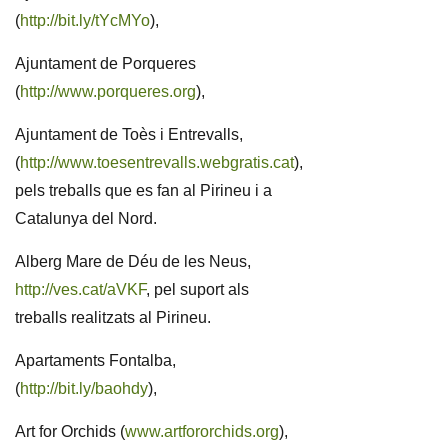
(
http://bit.ly/tYcMYo
),
Ajuntament de Porqueres
(
http://www.porqueres.org
),
Ajuntament de Toès i Entrevalls,
(
http://www.toesentrevalls.webgratis.cat
),
pels treballs que es fan al Pirineu i a
Catalunya del Nord.
Alberg Mare de Déu de les Neus,
http://ves.cat/aVKF
, pel suport als
treballs realitzats al Pirineu.
Apartaments Fontalba,
(
http://bit.ly/baohdy
),
Art for Orchids (
www.artfororchids.org
),