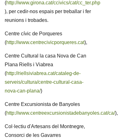
(
http://www.girona.cat/ccivics/cat/cc_ter.php
), per cedir-nos espais per treballar i fer
reunions i trobades.
Centre cívic de Porqueres
(
http://www.centrecivicporqueres.cat
),
Centre Cultural la casa Nova de Can
Plana Riells i Viabrea
(
http://riellsiviabrea.cat/cataleg-de-
serveis/cultura/centre-cultural-casa-
nova-can-plana/
)
Centre Excursionista de Banyoles
(
http://www.centreexcursionistadebanyoles.cat/ca/
),
Col·lectiu d'Artesans del Montnegre,
Consorci de les Gavarres