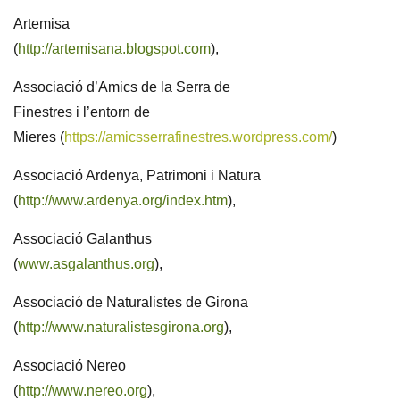
Artemisa
(
http://artemisana.blogspot.com
),
Associació d’Amics de la Serra de
Finestres i l’entorn de
Mieres (
https://amicsserrafinestres.wordpress.com/
)
Associació Ardenya, Patrimoni i Natura
(
http://www.ardenya.org/index.htm
),
Associació Galanthus
(
www.asgalanthus.org
),
Associació de Naturalistes de Girona
(
http://www.naturalistesgirona.org
),
Associació Nereo
(
http://www.nereo.org
),