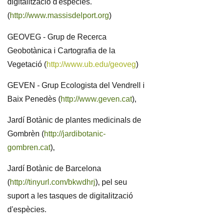
digitalització d'espècies.
(
http://www.massisdelport.org
)
GEOVEG - Grup de Recerca
Geobotànica i Cartografia de la
Vegetació (
http://www.ub.edu/geoveg
)
GEVEN - Grup Ecologista del Vendrell i
Baix Penedès (
http://www.geven.cat
),
J
ardí Botànic de plantes medicinals de
Gombrèn (
http://jardibotanic-
gombren.cat
),
Jardí Botànic de Barcelona
(
http://tinyurl.com/bkwdhrj
), pel seu
suport a les tasques de digitalització
d'espècies.