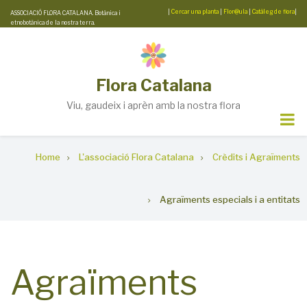
Skip
|
Cercar una planta
|
Flor@ula
|
Catàleg de flora
|
ASSOCIACIÓ FLORA CATALANA. Botànica i
etnobotànica de la nostra terra.
to
main
content
Flora Catalana
Viu, gaudeix i aprèn amb la nostra flora
Breadcrumb
Home
L'associació Flora Catalana
Crèdits i Agraïments
Agraïments especials i a entitats
Agraïments