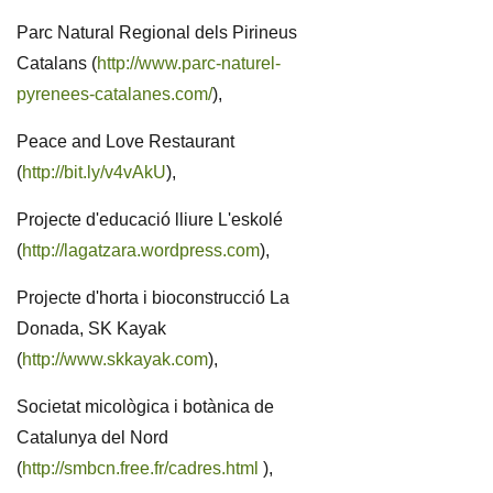
Parc Natural Regional dels Pirineus
Catalans (
http://www.parc-naturel-
pyrenees-catalanes.com/
),
Peace and Love Restaurant
(
http://bit.ly/v4vAkU
),
Projecte d'educació lliure L'eskolé
(
http://lagatzara.wordpress.com
),
Projecte d'horta i bioconstrucció La
Donada, SK Kayak
(
http://www.skkayak.com
),
Societat micològica i botànica de
Catalunya del Nord
(
http://smbcn.free.fr/cadres.html
),