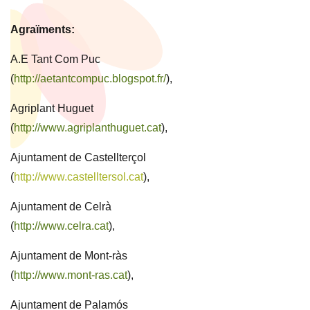
Agraïments:
A.E Tant Com Puc
(
http://aetantcompuc.blogspot.fr/
),
Agriplant Huguet
(
http://www.agriplanthuguet.cat
),
Ajuntament de Castellterçol
(
http://www.castelltersol.cat
),
Ajuntament de Celrà
(
http://www.celra.cat
),
Ajuntament de Mont-ràs
(
http://www.mont-ras.cat
),
Ajuntament de Palamós