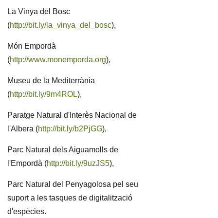
La Vinya del Bosc
(
http://bit.ly/la_vinya_del_bosc
),
Món Empordà
(
http://www.monemporda.org
),
Museu de la Mediterrània
(
http://bit.ly/9m4ROL
),
Paratge Natural d'Interès Nacional de
l'Albera (
http://bit.ly/b2PjGG
),
Parc Natural dels Aiguamolls de
l'Empordà (
http://bit.ly/9uzJS5
),
Parc Natural del Penyagolosa pel seu
suport a les tasques de digitalització
d'espècies.