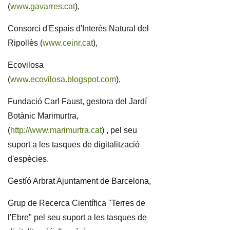
(
www.gavarres.cat
),
Consorci d'Espais d'Interès Natural del
Ripollès (
www.ceinr.cat
),
Ecovilosa
(
www.ecovilosa.blogspot.com
),
Fundació Carl Faust, gestora del Jardí
Botànic Marimurtra,
(
http://www.marimurtra.cat
) , pel seu
suport a les tasques de digitalització
d'espècies.
Gestíó Arbrat Ajuntament de Barcelona,
Grup de Recerca Científica "Terres de
l'Ebre" pel seu suport a les tasques de