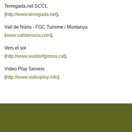
T
erregada.net SCCL
(
http://www.terregada.net
),
Vall de Núria - FGC Turisme i Muntanya
(
www.valldenuria.com
),
Vers el sol
(
http://www.waldorfgirona.cat
),
Video Play Serveis
(
http://www.videoplay.info
).