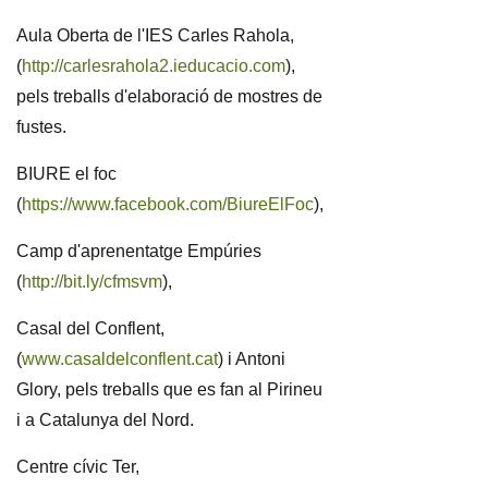
Aula Oberta de l'IES Carles Rahola,
(
http://carlesrahola2.ieducacio.com
),
pels treballs d'elaboració de mostres de
fustes.
BIURE el foc
(
https://www.facebook.com/BiureElFoc
),
Camp d'aprenentatge Empúries
(
http://bit.ly/cfmsvm
),
Casal del Conflent,
(
www.casaldelconflent.cat
) i
Antoni
Glory
, pels treballs que es fan al Pirineu
i a Catalunya del Nord.
Centre cívic Ter,