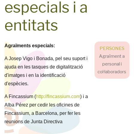
especials i a
entitats
Agraïments especials:
PERSONES
Agraïment a
A Josep Vigo i Bonada, pel seu suport i
personal i
ajuda en les tasques de digitalització
col·laboradors
d'imatges i en la identificació
d'espècies.
A Fincassium (
http://fincassium.com
) i a
Alba Pérez per cedir les oficines de
Fincassium
, a Barcelona,
per fer les
reunions de Junta Directiva