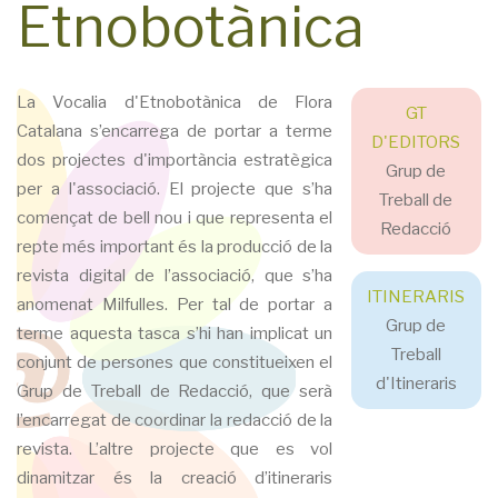
Etnobotànica
La Vocalia d'Etnobotànica de Flora
GT
Catalana s’encarrega de portar a terme
D'EDITORS
dos projectes d'importància estratègica
Grup de
per a l'associació. El projecte que s’ha
Treball de
començat de bell nou i que representa el
Redacció
repte més important és la producció de la
revista digital de l’associació, que s’ha
ITINERARIS
anomenat Milfulles. Per tal de portar a
Grup de
terme aquesta tasca s’hi han implicat un
Treball
conjunt de persones que constitueixen el
d'Itineraris
Grup de Treball de Redacció, que serà
l’encarregat de coordinar la redacció de la
revista. L’altre projecte que es vol
dinamitzar és la creació d’itineraris