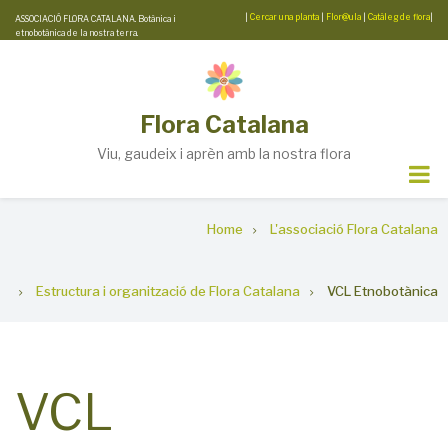
Skip
|
Cercar una planta
|
Flor@ula
|
Catàleg de flora
|
ASSOCIACIÓ FLORA CATALANA. Botànica i
etnobotànica de la nostra terra.
to
main
content
Flora Catalana
Viu, gaudeix i aprèn amb la nostra flora
Breadcrumb
Home
L'associació Flora Catalana
Estructura i organització de Flora Catalana
VCL Etnobotànica
VCL