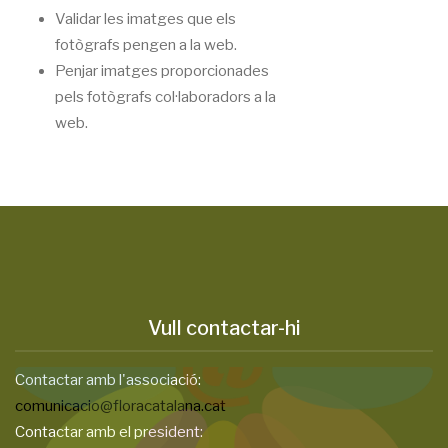
Validar les imatges que els
fotògrafs pengen a la web.
Penjar imatges proporcionades
pels fotògrafs col·laboradors a la
web.
Vull contactar-hi
Contactar amb l'associació:
comunicacio@floracatalana.cat
Contactar amb el president: