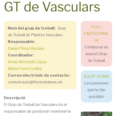
GT de Vasculars
VULL
Nom del grup de treball
Grup
PARTICIPAR-
de Treball de Plantes Vasculars
HI
Responsable
Col·laborar en
Daniel Pérez Bosque
aquest Grup
Coordinador
de Treball
Arnau Mercadé López
Albert Ferré Codina
Correu electrònic de contacte
EQUIP HUMÀ
comunicacio@floracatalana.cat
Les persones
que ho fan
possible
Descripció
El Grup de Treball de Vasculars és el
responsable de gestionar i mantenir la