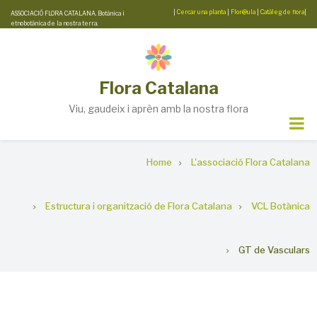
Skip
|
Cercar una planta
|
Flor@ula
|
Catàleg de flora
|
ASSOCIACIÓ FLORA CATALANA. Botànica i
etnobotànica de la nostra terra.
to
main
content
Flora Catalana
Viu, gaudeix i aprèn amb la nostra flora
Breadcrumb
Home
L'associació Flora Catalana
Estructura i organització de Flora Catalana
VCL Botànica
GT de Vasculars