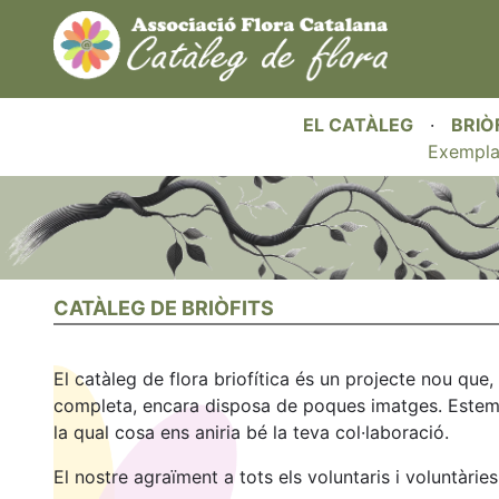
EL CATÀLEG
·
BRIÒ
Exempla
CATÀLEG DE BRIÒFITS
El catàleg de flora briofítica és un projecte nou qu
completa, encara disposa de poques imatges. Estem tr
la qual cosa ens aniria bé la teva col·laboració.
El nostre agraïment a tots els voluntaris i voluntàri