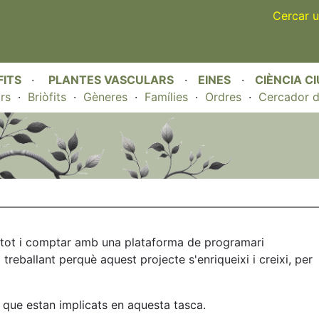
Skip
Cercar u
to
main
content
FITS
·
PLANTES VASCULARS
·
EINES
·
CIÈNCIA C
rs
·
Briòfits
·
Gèneres
·
Famílies
·
Ordres
·
Cercador d
e, tot i comptar amb una plataforma de programari
eballant perquè aquest projecte s'enriqueixi i creixi, per
es que estan implicats en aquesta tasca.