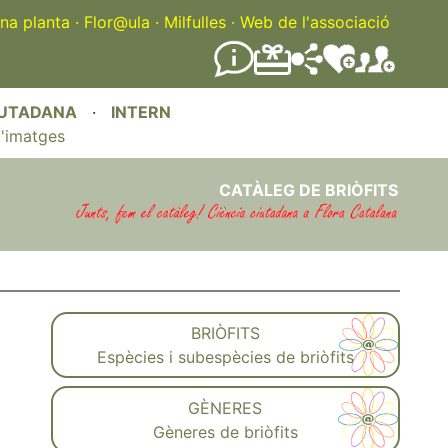
na planta
·
Flor@ula
·
Milfulles
·
Web de l'associació
IUTADANA
·
INTERN
'imatges
CATÀLEG DE BRIÒFITS
BRIÒFITS
Espècies i subespècies de briòfits
GÈNERES
Gèneres de briòfits