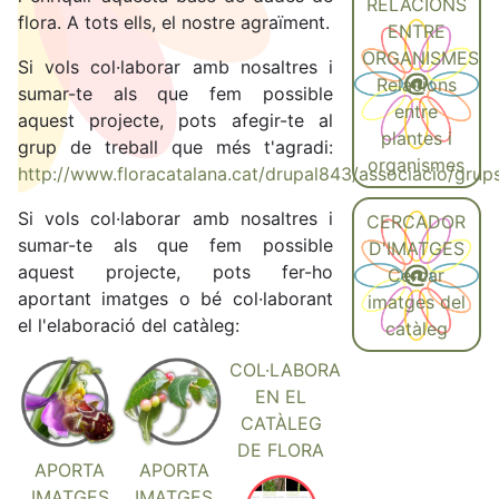
RELACIONS
flora. A tots ells, el nostre agraïment.
ENTRE
ORGANISMES
Si vols col·laborar amb nosaltres i
Relacions
sumar-te als que fem possible
entre
aquest projecte, pots afegir-te al
plantes i
grup de treball que més t'agradi:
organismes
http://www.floracatalana.cat/drupal843/associacio/grups
Si vols col·laborar amb nosaltres i
CERCADOR
sumar-te als que fem possible
D'IMATGES
aquest projecte, pots fer-ho
Cercar
aportant imatges o bé col·laborant
imatges del
el l'elaboració del catàleg:
catàleg
COL·LABORA
EN EL
CATÀLEG
DE FLORA
APORTA
APORTA
IMATGES
IMATGES