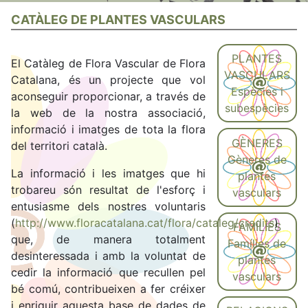
CATÀLEG DE PLANTES VASCULARS
PLANTES
El Catàleg de Flora Vascular de Flora
VASCULARS
Catalana, és un projecte que vol
Espècies i
aconseguir proporcionar, a través de
subespècies
la web de la nostra associació,
informació i imatges de tota la flora
GÈNERES
del territori català.
Gèneres de
La informació i les imatges que hi
plantes
trobareu són resultat de l'esforç i
vasculars
entusiasme dels nostres voluntaris
(
http://www.floracatalana.cat/flora/cataleg/credits
)
FAMÍLIES
que, de manera totalment
Famílies de
desinteressada i amb la voluntat de
plantes
cedir la informació que recullen pel
vasculars
bé comú, contribueixen a fer créixer
i enriquir aquesta base de dades de