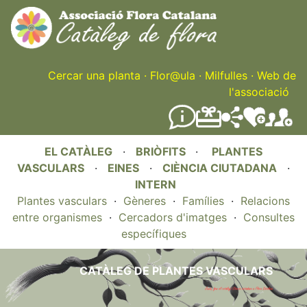
Skip
to
main
content
Cercar una planta
·
Flor@ula
·
Milfulles
·
Web de
l'associació
EL CATÀLEG
·
BRIÒFITS
·
PLANTES
VASCULARS
·
EINES
·
CIÈNCIA CIUTADANA
·
INTERN
Plantes vasculars
·
Gèneres
·
Famílies
·
Relacions
entre organismes
·
Cercadors d'imatges
·
Consultes
específiques
CATÀLEG DE PLANTES VASCULARS