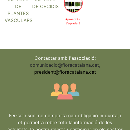
DE CECIDIS
DE
PLANTES
VASCULARS
Aprendràs i
t'agradarà
Contactar amb l'associació:
comunicacio@floracatalana.cat
,
president@floracatalana.cat
Fer-se'n soci no comporta cap obligació ni quota, i
et permetrà rebre tota la informació de les
activitats, la nostra revista i participar en els nostres