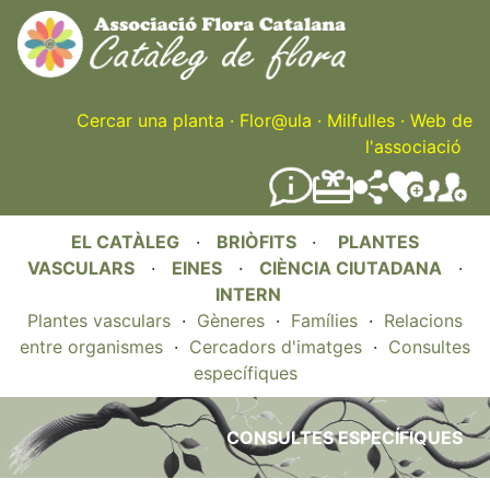
Skip
to
main
content
Cercar una planta
·
Flor@ula
·
Milfulles
·
Web de
l'associació
EL CATÀLEG
·
BRIÒFITS
·
PLANTES
VASCULARS
·
EINES
·
CIÈNCIA CIUTADANA
·
INTERN
Plantes vasculars
·
Gèneres
·
Famílies
·
Relacions
entre organismes
·
Cercadors d'imatges
·
Consultes
específiques
CONSULTES ESPECÍFIQUES