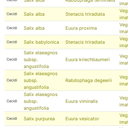
ima
Veg
Salix alba
Stenacis triradiata
Cecidi
ima
Veg
Salix alba
Euura proxima
Cecidi
ima
Veg
Salix babylonica
Stenacis triradiata
Cecidi
ima
Salix elaeagnos
Veg
subsp.
Euura kriechbaumeri
Cecidi
ima
angustifolia
Salix elaeagnos
Veg
subsp.
Rabdophaga degeerii
Cecidi
ima
angustifolia
Salix elaeagnos
Veg
subsp.
Euura viminalis
Cecidi
ima
angustifolia
Veg
Salix purpurea
Euura vesicator
Cecidi
ima