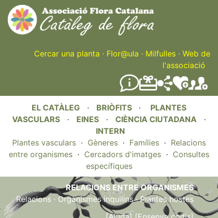
Skip
to
main
content
Cercar una planta
·
Flor@ula
·
Milfulles
·
Web de
l'associació
EL CATÀLEG
·
BRIÒFITS
·
PLANTES
VASCULARS
·
EINES
·
CIÈNCIA CIUTADANA
·
INTERN
Plantes vasculars
·
Gèneres
·
Famílies
·
Relacions
entre organismes
·
Cercadors d'imatges
·
Consultes
específiques
RELACIONS ENTRE ORGANISMES
Relacions
·
Organismes inquilins
·
Plantes hostes
.
[Ajuda]
[Ensenya codis]