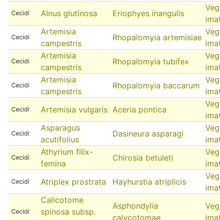
Veg
Alnus glutinosa
Eriophyes inangulis
Cecidi
ima
Artemisia
Veg
Rhopalomyia artemisiae
Cecidi
campestris
ima
Artemisia
Veg
Rhopalomyia tubifex
Cecidi
campestris
ima
Artemisia
Veg
Rhopalomyia baccarum
Cecidi
campestris
ima
Veg
Artemisia vulgaris
Aceria pontica
Cecidi
ima
Asparagus
Veg
Dasineura asparagi
Cecidi
acutifolius
ima
Athyrium filix-
Veg
Chirosia betuleti
Cecidi
femina
ima
Veg
Atriplex prostrata
Hayhurstia atriplicis
Cecidi
ima
Calicotome
Asphondylia
Veg
spinosa subsp.
Cecidi
calycotomae
ima