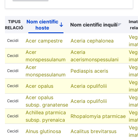
Nom científic
TIPUS
Ima
Nom científic inquilí
Sort
hoste
RELACIÓ
rela
descending
Veg
Acer campestre
Aceria cephalonea
Cecidi
ima
Acer
Aceria
Veg
Cecidi
monspessulanum
acerismonspessulani
ima
Acer
Veg
Pediaspis aceris
Cecidi
monspessulanum
ima
Veg
Acer opalus
Aceria opulifolii
Cecidi
ima
Acer opalus
Veg
Aceria opulifolii
Cecidi
subsp. granatense
ima
Achillea ptarmica
Veg
Rhopalomyia ptarmicae
Cecidi
subsp. pyrenaica
ima
Veg
Alnus glutinosa
Acalitus brevitarsus
Cecidi
ima