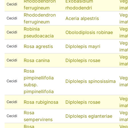
Rhododendron
Exobasidium
Veg
Cecidi
ferrugineum
rhododendri
ima
Rhododendron
Veg
Aceria alpestris
Cecidi
ferrugineum
ima
Robinia
Veg
Obolodiplosis robinae
Cecidi
pseudoacacia
ima
Veg
Rosa agrestis
Diplolepis mayri
Cecidi
ima
Veg
Rosa canina
Diplolepis rosae
Cecidi
ima
Rosa
pimpinellifolia
Veg
Diplolepis spinosissima
Cecidi
subsp.
ima
pimpinellifolia
Veg
Rosa rubiginosa
Diplolepis rosae
Cecidi
ima
Rosa
Veg
Diplolepis eglanteriae
Cecidi
sempervirens
ima
Rosa
Veg