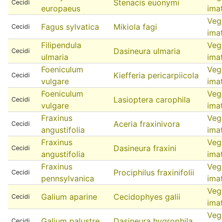
Stenacis euonymi
Cecidi
europaeus
ima
Veg
Fagus sylvatica
Mikiola fagi
Cecidi
ima
Filipendula
Veg
Dasineura ulmaria
Cecidi
ulmaria
ima
Foeniculum
Veg
Kiefferia pericarpiicola
Cecidi
vulgare
ima
Foeniculum
Veg
Lasioptera carophila
Cecidi
vulgare
ima
Fraxinus
Veg
Aceria fraxinivora
Cecidi
angustifolia
ima
Fraxinus
Veg
Dasineura fraxini
Cecidi
angustifolia
ima
Fraxinus
Veg
Prociphilus fraxinifolii
Cecidi
pennsylvanica
ima
Veg
Galium aparine
Cecidophyes galii
Cecidi
ima
Veg
Galium palustre
Dasineura hygrophila
Cecidi