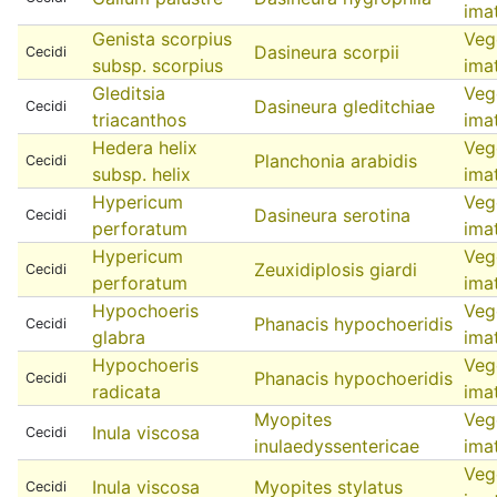
ima
Genista scorpius
Veg
Dasineura scorpii
Cecidi
subsp. scorpius
ima
Gleditsia
Veg
Dasineura gleditchiae
Cecidi
triacanthos
ima
Hedera helix
Veg
Planchonia arabidis
Cecidi
subsp. helix
ima
Hypericum
Veg
Dasineura serotina
Cecidi
perforatum
ima
Hypericum
Veg
Zeuxidiplosis giardi
Cecidi
perforatum
ima
Hypochoeris
Veg
Phanacis hypochoeridis
Cecidi
glabra
ima
Hypochoeris
Veg
Phanacis hypochoeridis
Cecidi
radicata
ima
Myopites
Veg
Inula viscosa
Cecidi
inulaedyssentericae
ima
Veg
Inula viscosa
Myopites stylatus
Cecidi