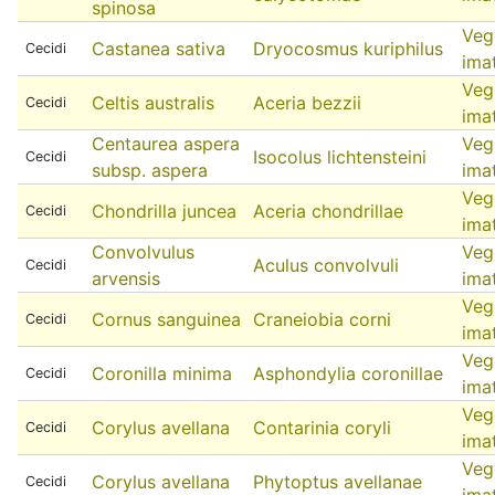
spinosa
Veg
Castanea sativa
Dryocosmus kuriphilus
Cecidi
ima
Veg
Celtis australis
Aceria bezzii
Cecidi
ima
Centaurea aspera
Veg
Isocolus lichtensteini
Cecidi
subsp. aspera
ima
Veg
Chondrilla juncea
Aceria chondrillae
Cecidi
ima
Convolvulus
Veg
Aculus convolvuli
Cecidi
arvensis
ima
Veg
Cornus sanguinea
Craneiobia corni
Cecidi
ima
Veg
Coronilla minima
Asphondylia coronillae
Cecidi
ima
Veg
Corylus avellana
Contarinia coryli
Cecidi
ima
Veg
Corylus avellana
Phytoptus avellanae
Cecidi
ima