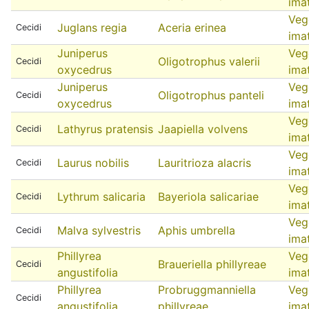
ima
Veg
Juglans regia
Aceria erinea
Cecidi
ima
Juniperus
Veg
Oligotrophus valerii
Cecidi
oxycedrus
ima
Juniperus
Veg
Oligotrophus panteli
Cecidi
oxycedrus
ima
Veg
Lathyrus pratensis
Jaapiella volvens
Cecidi
ima
Veg
Laurus nobilis
Lauritrioza alacris
Cecidi
ima
Veg
Lythrum salicaria
Bayeriola salicariae
Cecidi
ima
Veg
Malva sylvestris
Aphis umbrella
Cecidi
ima
Phillyrea
Veg
Braueriella phillyreae
Cecidi
angustifolia
ima
Phillyrea
Probruggmanniella
Veg
Cecidi
angustifolia
phillyreae
ima