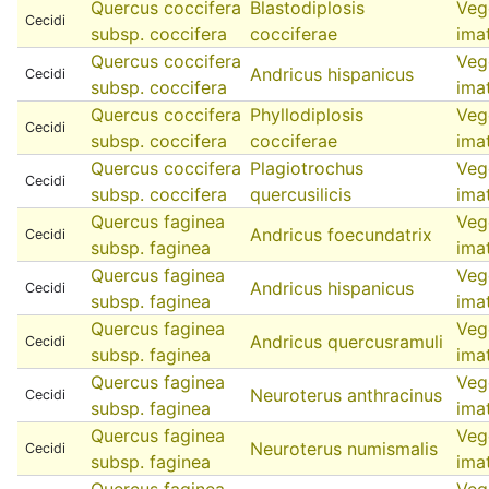
Quercus coccifera
Blastodiplosis
Veg
Cecidi
subsp. coccifera
cocciferae
ima
Quercus coccifera
Veg
Andricus hispanicus
Cecidi
subsp. coccifera
ima
Quercus coccifera
Phyllodiplosis
Veg
Cecidi
subsp. coccifera
cocciferae
ima
Quercus coccifera
Plagiotrochus
Veg
Cecidi
subsp. coccifera
quercusilicis
ima
Quercus faginea
Veg
Andricus foecundatrix
Cecidi
subsp. faginea
ima
Quercus faginea
Veg
Andricus hispanicus
Cecidi
subsp. faginea
ima
Quercus faginea
Veg
Andricus quercusramuli
Cecidi
subsp. faginea
ima
Quercus faginea
Veg
Neuroterus anthracinus
Cecidi
subsp. faginea
ima
Quercus faginea
Veg
Neuroterus numismalis
Cecidi
subsp. faginea
ima
Quercus faginea
Veg