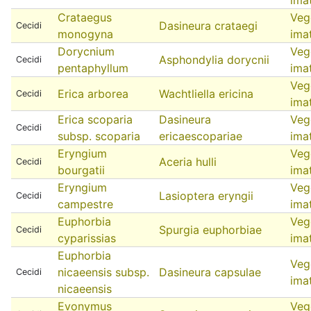
Crataegus
Veg
Dasineura crataegi
Cecidi
monogyna
ima
Dorycnium
Veg
Asphondylia dorycnii
Cecidi
pentaphyllum
ima
Veg
Erica arborea
Wachtliella ericina
Cecidi
ima
Erica scoparia
Dasineura
Veg
Cecidi
subsp. scoparia
ericaescopariae
ima
Eryngium
Veg
Aceria hulli
Cecidi
bourgatii
ima
Eryngium
Veg
Lasioptera eryngii
Cecidi
campestre
ima
Euphorbia
Veg
Spurgia euphorbiae
Cecidi
cyparissias
ima
Euphorbia
Veg
nicaeensis subsp.
Dasineura capsulae
Cecidi
ima
nicaeensis
Evonymus
Veg