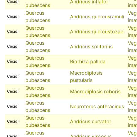
Andricus inflator
Cecidi
pubescens
ima
Quercus
Veg
Andricus quercusramuli
Cecidi
pubescens
ima
Quercus
Veg
Andricus quercustozae
Cecidi
pubescens
ima
Quercus
Veg
Andricus solitarius
Cecidi
pubescens
ima
Quercus
Veg
Biorhiza pallida
Cecidi
pubescens
ima
Quercus
Macrodiplosis
Veg
Cecidi
pubescens
pustularis
ima
Quercus
Veg
Macrodiplosis roboris
Cecidi
pubescens
ima
Quercus
Veg
Neuroterus anthracinus
Cecidi
pubescens
ima
Quercus
Veg
Andricus curvator
Cecidi
pubescens
ima
Quercus
Veg
Andricus viscosus
Cecidi