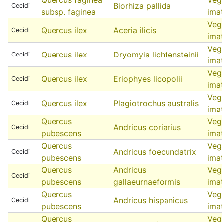
Biorhiza pallida
Cecidi
subsp. faginea
ima
Veg
Quercus ilex
Aceria ilicis
Cecidi
ima
Veg
Quercus ilex
Dryomyia lichtensteinii
Cecidi
ima
Veg
Quercus ilex
Eriophyes licopolii
Cecidi
ima
Veg
Quercus ilex
Plagiotrochus australis
Cecidi
ima
Quercus
Veg
Andricus coriarius
Cecidi
pubescens
ima
Quercus
Veg
Andricus foecundatrix
Cecidi
pubescens
ima
Quercus
Andricus
Veg
Cecidi
pubescens
gallaeurnaeformis
ima
Quercus
Veg
Andricus hispanicus
Cecidi
pubescens
ima
Quercus
Veg