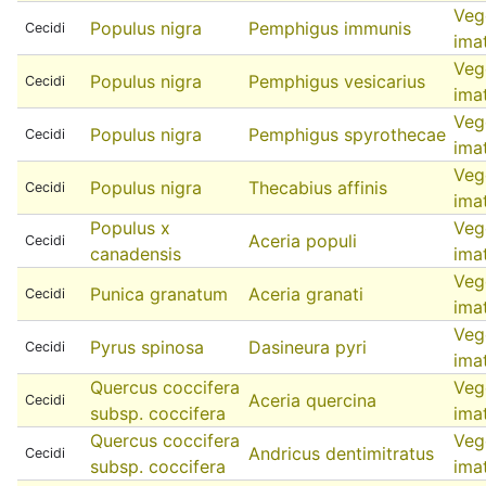
Veg
Populus nigra
Pemphigus immunis
Cecidi
ima
Veg
Populus nigra
Pemphigus vesicarius
Cecidi
ima
Veg
Populus nigra
Pemphigus spyrothecae
Cecidi
ima
Veg
Populus nigra
Thecabius affinis
Cecidi
ima
Populus x
Veg
Aceria populi
Cecidi
canadensis
ima
Veg
Punica granatum
Aceria granati
Cecidi
ima
Veg
Pyrus spinosa
Dasineura pyri
Cecidi
ima
Quercus coccifera
Veg
Aceria quercina
Cecidi
subsp. coccifera
ima
Quercus coccifera
Veg
Andricus dentimitratus
Cecidi
subsp. coccifera
ima