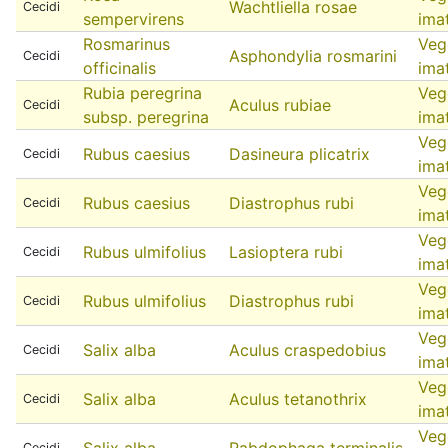
Wachtliella rosae
Cecidi
sempervirens
ima
Rosmarinus
Veg
Asphondylia rosmarini
Cecidi
officinalis
ima
Rubia peregrina
Veg
Aculus rubiae
Cecidi
subsp. peregrina
ima
Veg
Rubus caesius
Dasineura plicatrix
Cecidi
ima
Veg
Rubus caesius
Diastrophus rubi
Cecidi
ima
Veg
Rubus ulmifolius
Lasioptera rubi
Cecidi
ima
Veg
Rubus ulmifolius
Diastrophus rubi
Cecidi
ima
Veg
Salix alba
Aculus craspedobius
Cecidi
ima
Veg
Salix alba
Aculus tetanothrix
Cecidi
ima
Veg
Salix alba
Rabdophaga terminalis
Cecidi