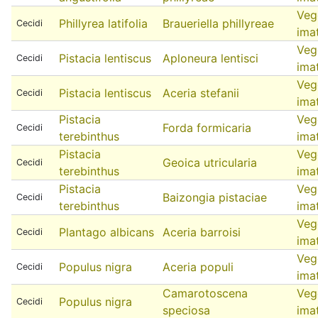
Veg
Phillyrea latifolia
Braueriella phillyreae
Cecidi
ima
Veg
Pistacia lentiscus
Aploneura lentisci
Cecidi
ima
Veg
Pistacia lentiscus
Aceria stefanii
Cecidi
ima
Pistacia
Veg
Forda formicaria
Cecidi
terebinthus
ima
Pistacia
Veg
Geoica utricularia
Cecidi
terebinthus
ima
Pistacia
Veg
Baizongia pistaciae
Cecidi
terebinthus
ima
Veg
Plantago albicans
Aceria barroisi
Cecidi
ima
Veg
Populus nigra
Aceria populi
Cecidi
ima
Camarotoscena
Veg
Populus nigra
Cecidi
speciosa
ima