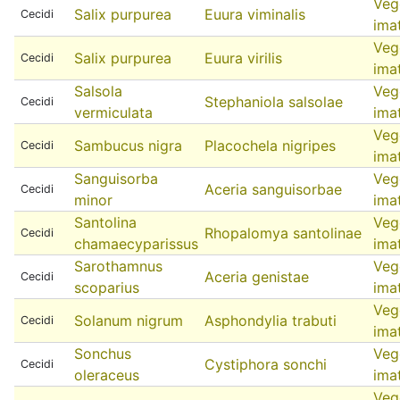
Veg
Salix purpurea
Euura viminalis
Cecidi
ima
Veg
Salix purpurea
Euura virilis
Cecidi
ima
Salsola
Veg
Stephaniola salsolae
Cecidi
vermiculata
ima
Veg
Sambucus nigra
Placochela nigripes
Cecidi
ima
Sanguisorba
Veg
Aceria sanguisorbae
Cecidi
minor
ima
Santolina
Veg
Rhopalomya santolinae
Cecidi
chamaecyparissus
ima
Sarothamnus
Veg
Aceria genistae
Cecidi
scoparius
ima
Veg
Solanum nigrum
Asphondylia trabuti
Cecidi
ima
Sonchus
Veg
Cystiphora sonchi
Cecidi
oleraceus
ima
Veg