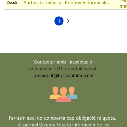
Sorbus torminalis
Eriophyes torminalis
Cecidi
ima
1
Current
Next
Pagination
page
page
Contactar amb l'associació:
comunicacio@floracatalana.cat
,
president@floracatalana.cat
Fer-se'n soci no comporta cap obligació ni quota, i
et permetrà rebre tota la informació de les