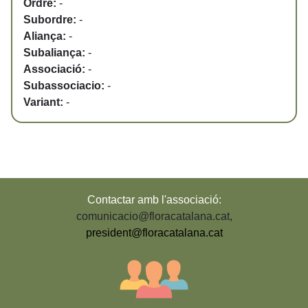
Ordre:
-
Subordre:
-
Aliança:
-
Subaliança:
-
Associació:
-
Subassociacio:
-
Variant:
-
Contactar amb l'associació:
comunicacio@floracatalana.cat
,
president@floracatalana.cat