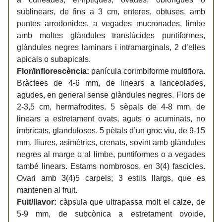
sublinears, de fins a 3 cm, enteres, obtuses, amb
puntes arrodonides, a vegades mucronades, limbe
amb moltes glàndules translúcides puntiformes,
glàndules negres laminars i intramarginals, 2 d’elles
apicals o subapicals.
Flor/inflorescència:
panícula corimbiforme multiflora.
Bràctees de 4-6 mm, de linears a lanceolades,
agudes, en general sense glàndules negres. Flors de
2-3,5 cm, hermafrodites. 5 sèpals de 4-8 mm, de
linears a estretament ovats, aguts o acuminats, no
imbricats, glandulosos. 5 pètals d’un groc viu, de 9-15
mm, lliures, asimètrics, crenats, sovint amb glàndules
negres al marge o al limbe, puntiformes o a vegades
també linears. Estams nombrosos, en 3(4) fascicles.
Ovari amb 3(4)5 carpels; 3 estils llargs, que es
mantenen al fruit.
Fuit/llavor:
càpsula que ultrapassa molt el calze, de
5-9 mm, de subcònica a estretament ovoide,