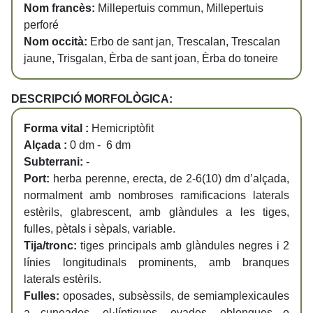
Nom francès:
Millepertuis commun, Millepertuis
perforé
Nom occità:
Erbo de sant jan, Trescalan, Trescalan
jaune, Trisgalan, Èrba de sant joan, Èrba do toneire
DESCRIPCIÓ MORFOLÒGICA:
Forma vital :
Hemicriptòfit
Alçada :
0 dm - 6 dm
Subterrani:
-
Port:
herba perenne, erecta, de 2-6(10) dm d’alçada,
normalment amb nombroses ramificacions laterals
estèrils, glabrescent, amb glàndules a les tiges,
fulles, pètals i sèpals, variable.
Tija/tronc:
tiges principals amb glàndules negres i 2
línies longitudinals prominents, amb branques
laterals estèrils.
Fulles:
oposades, subsèssils, de semiamplexicaules
a cuneades, el·líptiques, ovades, oblongues o