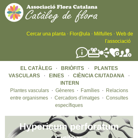
Skip
to
main
content
Cercar una planta
·
Flor@ula
·
Milfulles
·
Web de
l'associació
EL CATÀLEG
·
BRIÒFITS
·
PLANTES
VASCULARS
·
EINES
·
CIÈNCIA CIUTADANA
·
INTERN
Plantes vasculars
·
Gèneres
·
Famílies
·
Relacions
entre organismes
·
Cercadors d'imatges
·
Consultes
específiques
Hypericum perforatum