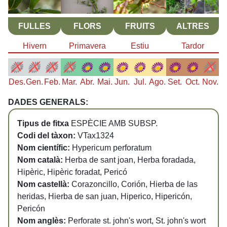
FULLES
FLORS
FRUITS
ALTRES
Hivern
Primavera
Estiu
Tardor
Des.
Gen.
Feb.
Mar.
Abr.
Mai.
Jun.
Jul.
Ago.
Set.
Oct.
Nov.
DADES GENERALS:
Tipus de fitxa
ESPÈCIE AMB SUBSP.
Codi del tàxon:
VTax1324
Nom científic:
Hypericum perforatum
Nom català:
Herba de sant joan, Herba foradada,
Hipèric, Hipèric foradat, Pericó
Nom castellà:
Corazoncillo, Corión, Hierba de las
heridas, Hierba de san juan, Hiperico, Hipericón,
Pericón
Nom anglès:
Perforate st. john's wort, St. john's wort