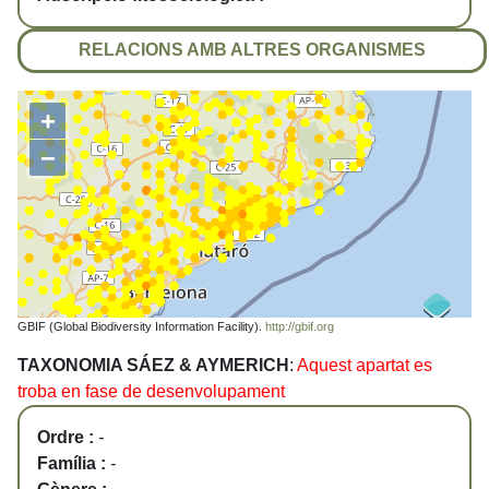
RELACIONS AMB ALTRES ORGANISMES
+
−
GBIF (Global Biodiversity Information Facility).
http://gbif.org
TAXONOMIA SÁEZ & AYMERICH
:
Aquest apartat es
troba en fase de desenvolupament
Ordre :
-
Família :
-