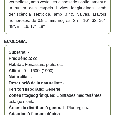
vermellosa, amb vesícules disposades obliquament a
la sutura dels carpels i vites longitudinals, amb
dehiscència septicida, amb 3(4)5 valves. Llavors
nombroses, de 0,8-1 mm, negres. 2n = 16*, 32, 36*,
48*; n = 16, 17*, 18*.
ECOLOGIA:
Substrat:
-
Freqüència:
cc
Hàbitat:
Fenassars, prats, etc.
Altitut :
0 - 1600 (1900)
Naturalitat:
-
Descripció de la naturalitat:
-
Territori fisogràfic:
General
Zones fitogeogràfiques:
Contrades mediterrànies i
estatge montà
Àrees de distribució general :
Pluriregional
Adscripció fitosociològica :
-