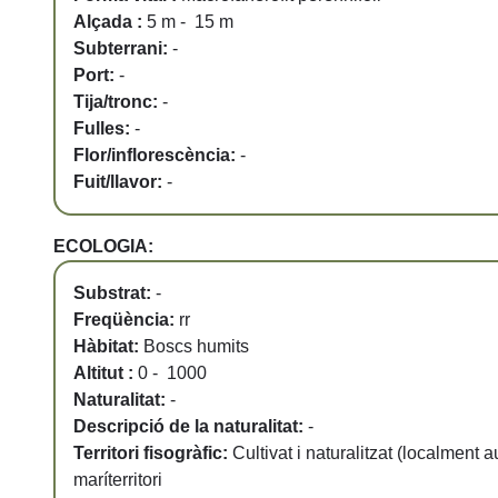
Alçada :
5 m - 15 m
Subterrani:
-
Port:
-
Tija/tronc:
-
Fulles:
-
Flor/inflorescència:
-
Fuit/llavor:
-
ECOLOGIA:
Substrat:
-
Freqüència:
rr
Hàbitat:
Boscs humits
Altitut :
0 - 1000
Naturalitat:
-
Descripció de la naturalitat:
-
Territori fisogràfic:
Cultivat i naturalitzat (localment a
maríterritori