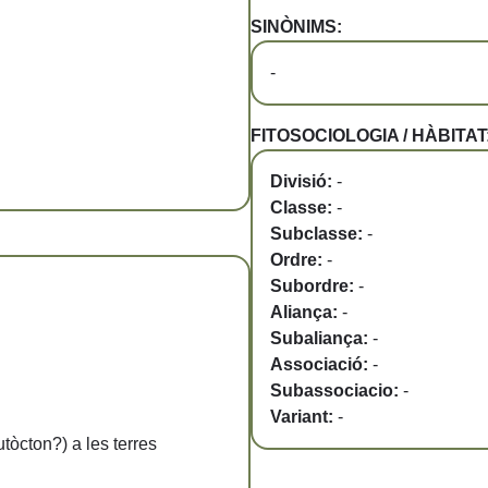
SINÒNIMS:
-
FITOSOCIOLOGIA / HÀBITAT
Divisió:
-
Classe:
-
Subclasse:
-
Ordre:
-
Subordre:
-
Aliança:
-
Subaliança:
-
Associació:
-
Subassociacio:
-
Variant:
-
utòcton?) a les terres