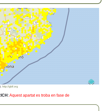
).
http://gbif.org
RICH
:
Aquest apartat es troba en fase de