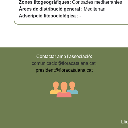
Zones fitogeogràfiques:
Contrades mediterrànies
Àrees de distribució general :
Mediterrani
Adscripció fitosociològica :
-
Contactar amb l'associació:
comunicacio@floracatalana.cat
,
president@floracatalana.cat
Lli