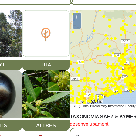
+
−
RT
TIJA
GBIF (Global Biodiversity Information Facility
TAXONOMIA SÁEZ & AYME
desenvolupament
ITS
ALTRES