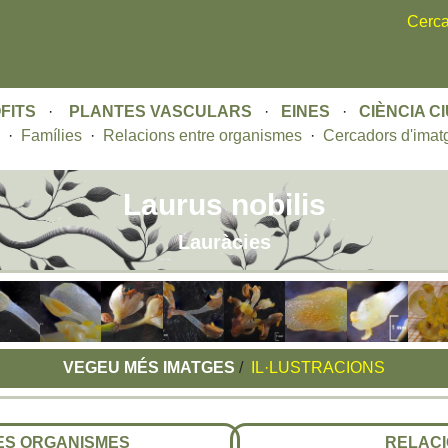
Skip
Cerca
to
main
content
FITS
·
PLANTES VASCULARS
·
EINES
·
CIÈNCIA C
·
Famílies
·
Relacions entre organismes
·
Cercadors d'imat
Laurus nobilis
Lauràcies
VEGEU MÉS IMATGES
/
IL·LUSTRACIONS
RES ORGANISMES
RELACI