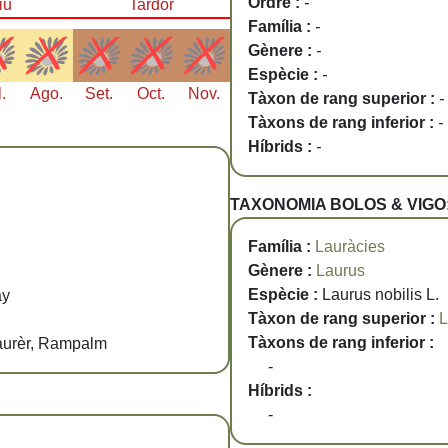
Ordre :
-
iu
Tardor
Família :
-
Gènere :
-
Espècie :
-
l.
Ago.
Set.
Oct.
Nov.
Tàxon de rang superior :
-
Tàxons de rang inferior :
-
Híbrids :
-
TAXONOMIA BOLOS & VIGO
Família :
Lauràcies
Gènere :
Laurus
Espècie :
Laurus nobilis L.
ay
Tàxon de rang superior :
L
Tàxons de rang inferior :
 Laurèr, Rampalm
-
Híbrids :
-