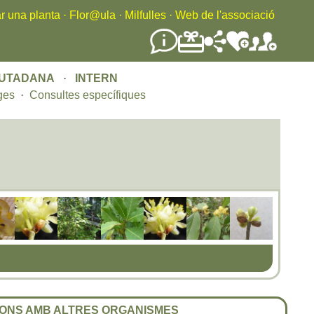
r una planta
·
Flor@ula
·
Milfulles
·
Web de l'associació
IUTADANA
·
INTERN
ges
·
Consultes específiques
ONS AMB ALTRES ORGANISMES