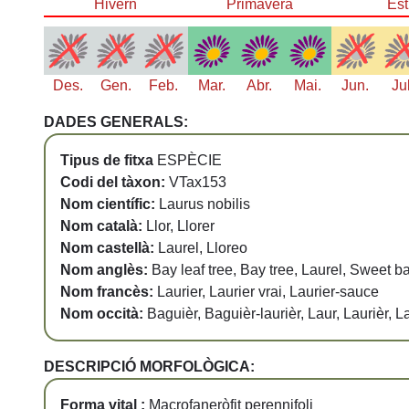
Hivern
Primavera
Est
Des.
Gen.
Feb.
Mar.
Abr.
Mai.
Jun.
Ju
DADES GENERALS:
Tipus de fitxa
ESPÈCIE
Codi del tàxon:
VTax153
Nom científic:
Laurus nobilis
Nom català:
Llor, Llorer
Nom castellà:
Laurel, Lloreo
Nom anglès:
Bay leaf tree, Bay tree, Laurel, Sweet b
Nom francès:
Laurier, Laurier vrai, Laurier-sauce
Nom occità:
Baguièr, Baguièr-laurièr, Laur, Laurièr,
DESCRIPCIÓ MORFOLÒGICA:
Forma vital :
Macrofaneròfit perennifoli