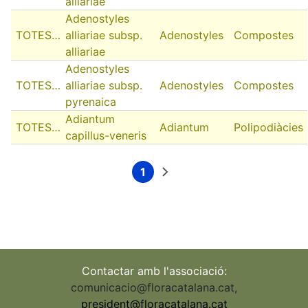
alliariae
Adenostyles
TOTES…
alliariae subsp.
Adenostyles
Compostes
alliariae
Adenostyles
TOTES…
alliariae subsp.
Adenostyles
Compostes
pyrenaica
Adiantum
TOTES…
Adiantum
Polipodiàcies
capillus-veneris
1
Current
Next
Pagination
page
page
Contactar amb l'associació:
comunicacio@floracatalana.cat
,
president@floracatalana.cat