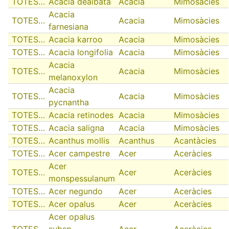
TOTES…
Acacia dealbata
Acacia
Mimosàcies
Acacia
TOTES…
Acacia
Mimosàcies
farnesiana
TOTES…
Acacia karroo
Acacia
Mimosàcies
TOTES…
Acacia longifolia
Acacia
Mimosàcies
Acacia
TOTES…
Acacia
Mimosàcies
melanoxylon
Acacia
TOTES…
Acacia
Mimosàcies
pycnantha
TOTES…
Acacia retinodes
Acacia
Mimosàcies
TOTES…
Acacia saligna
Acacia
Mimosàcies
TOTES…
Acanthus mollis
Acanthus
Acantàcies
TOTES…
Acer campestre
Acer
Aceràcies
Acer
TOTES…
Acer
Aceràcies
monspessulanum
TOTES…
Acer negundo
Acer
Aceràcies
TOTES…
Acer opalus
Acer
Aceràcies
Acer opalus
TOTES…
subsp.
Acer
Aceràcies