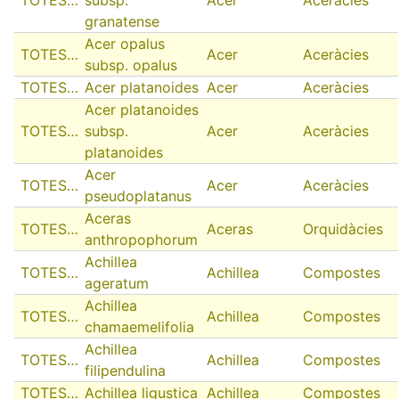
granatense
Acer opalus
TOTES…
Acer
Aceràcies
subsp. opalus
TOTES…
Acer platanoides
Acer
Aceràcies
Acer platanoides
TOTES…
subsp.
Acer
Aceràcies
platanoides
Acer
TOTES…
Acer
Aceràcies
pseudoplatanus
Aceras
TOTES…
Aceras
Orquidàcies
anthropophorum
Achillea
TOTES…
Achillea
Compostes
ageratum
Achillea
TOTES…
Achillea
Compostes
chamaemelifolia
Achillea
TOTES…
Achillea
Compostes
filipendulina
TOTES…
Achillea ligustica
Achillea
Compostes