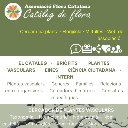
Skip
to
main
content
Cercar una planta
·
Flor@ula
·
Milfulles
·
Web de
l'associació
EL CATÀLEG
·
BRIÒFITS
·
PLANTES
VASCULARS
·
EINES
·
CIÈNCIA CIUTADANA
·
INTERN
Plantes vasculars
·
Gèneres
·
Famílies
·
Relacions
entre organismes
·
Cercadors d'imatges
·
Consultes
específiques
CERCADOR DE PLANTES VASCULARS
Taxonomia
·
Nom científic
·
Nom català
·
Nom
castellà
·
Nom anglès
·
Nom francès
·
Nom occità