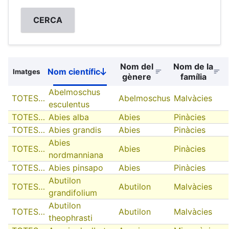
Nom del
Nom de la
Nom científic
Imatges
Sort
gènere
família
descending
Abelmoschus
TOTES…
Abelmoschus
Malvàcies
esculentus
TOTES…
Abies alba
Abies
Pinàcies
TOTES…
Abies grandis
Abies
Pinàcies
Abies
TOTES…
Abies
Pinàcies
nordmanniana
TOTES…
Abies pinsapo
Abies
Pinàcies
Abutilon
TOTES…
Abutilon
Malvàcies
grandifolium
Abutilon
TOTES…
Abutilon
Malvàcies
theophrasti