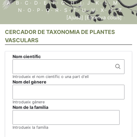
A
·
B
·
C
·
D
·
E
·
F
·
G
·
H
·
I
·
J
·
K
·
L
·
M
·
N
·
O
·
P
·
Q
·
R
·
S
·
T
·
U
·
V
·
X
·
Y
·
Z
[Ajuda]
[Ensenya codis]
CERCADOR DE TAXONOMIA DE PLANTES
VASCULARS
Nom científic
Introdueix el nom científic o una part d'ell
Nom del gènere
Introdueix gènere
Nom de la família
Introdueix la família