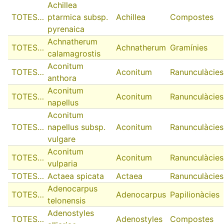
Achillea
TOTES…
ptarmica subsp.
Achillea
Compostes
pyrenaica
Achnatherum
TOTES…
Achnatherum
Gramínies
calamagrostis
Aconitum
TOTES…
Aconitum
Ranunculàcies
anthora
Aconitum
TOTES…
Aconitum
Ranunculàcies
napellus
Aconitum
TOTES…
napellus subsp.
Aconitum
Ranunculàcies
vulgare
Aconitum
TOTES…
Aconitum
Ranunculàcies
vulparia
TOTES…
Actaea spicata
Actaea
Ranunculàcies
Adenocarpus
TOTES…
Adenocarpus
Papilionàcies
telonensis
Adenostyles
TOTES…
Adenostyles
Compostes