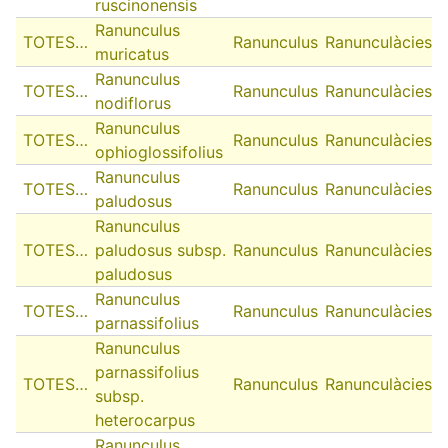
ruscinonensis
Ranunculus
TOTES…
Ranunculus
Ranunculàcies
muricatus
Ranunculus
TOTES…
Ranunculus
Ranunculàcies
nodiflorus
Ranunculus
TOTES…
Ranunculus
Ranunculàcies
ophioglossifolius
Ranunculus
TOTES…
Ranunculus
Ranunculàcies
paludosus
Ranunculus
TOTES…
paludosus subsp.
Ranunculus
Ranunculàcies
paludosus
Ranunculus
TOTES…
Ranunculus
Ranunculàcies
parnassifolius
Ranunculus
parnassifolius
TOTES…
Ranunculus
Ranunculàcies
subsp.
heterocarpus
Ranunculus