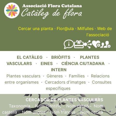
Skip
to
main
content
Cercar una planta
·
Flor@ula
·
Milfulles
·
Web de
l'associació
EL CATÀLEG
·
BRIÒFITS
·
PLANTES
VASCULARS
·
EINES
·
CIÈNCIA CIUTADANA
·
INTERN
Plantes vasculars
·
Gèneres
·
Famílies
·
Relacions
entre organismes
·
Cercadors d'imatges
·
Consultes
específiques
CERCADOR DE PLANTES VASCULARS
Taxonomia
·
Nom científic
·
Nom català
·
Nom
castellà
·
Nom anglès
·
Nom francès
·
Nom occità