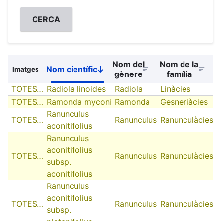
Nom del
Nom de la
Nom científic
Imatges
Sort
gènere
família
descending
TOTES…
Radiola linoides
Radiola
Linàcies
TOTES…
Ramonda myconi
Ramonda
Gesneriàcies
Ranunculus
TOTES…
Ranunculus
Ranunculàcies
aconitifolius
Ranunculus
aconitifolius
TOTES…
Ranunculus
Ranunculàcies
subsp.
aconitifolius
Ranunculus
aconitifolius
TOTES…
Ranunculus
Ranunculàcies
subsp.