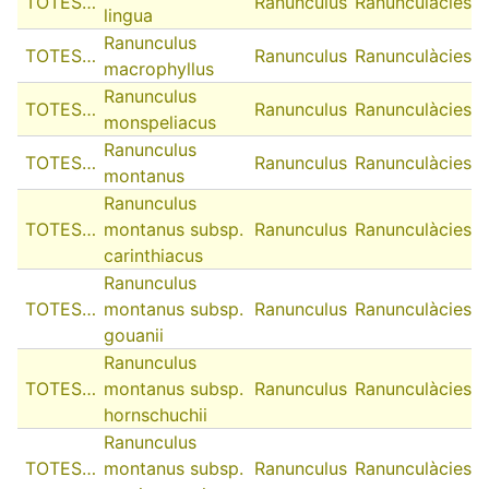
TOTES…
Ranunculus
Ranunculàcies
lingua
Ranunculus
TOTES…
Ranunculus
Ranunculàcies
macrophyllus
Ranunculus
TOTES…
Ranunculus
Ranunculàcies
monspeliacus
Ranunculus
TOTES…
Ranunculus
Ranunculàcies
montanus
Ranunculus
TOTES…
montanus subsp.
Ranunculus
Ranunculàcies
carinthiacus
Ranunculus
TOTES…
montanus subsp.
Ranunculus
Ranunculàcies
gouanii
Ranunculus
TOTES…
montanus subsp.
Ranunculus
Ranunculàcies
hornschuchii
Ranunculus
TOTES…
montanus subsp.
Ranunculus
Ranunculàcies