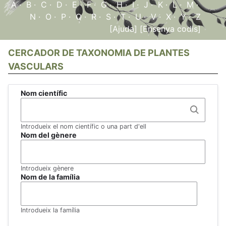
A
·
B
·
C
·
D
·
E
·
F
·
G
·
H
·
I
·
J
·
K
·
L
·
M
·
N
·
O
·
P
·
Q
·
R
·
S
·
T
·
U
·
V
·
X
·
Y
·
Z
[Ajuda]
[Ensenya codis]
CERCADOR DE TAXONOMIA DE PLANTES
VASCULARS
Nom científic
Introdueix el nom científic o una part d'ell
Nom del gènere
Introdueix gènere
Nom de la família
Introdueix la família