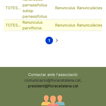
parnassifolius
TOTES…
Ranunculus
Ranunculàcies
subsp.
parnassifolius
Ranunculus
TOTES…
Ranunculus
Ranunculàcies
parviflorus
1
Current
Next
Pagination
page
page
Contactar amb l'associació:
comunicacio@floracatalana.cat
,
president@floracatalana.cat