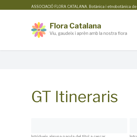
Skip
ASSOCIACIÓ FLORA CATALANA. Botànica i etnobotànica de la
to
main
Flora Catalana
content
Viu, gaudeix i aprèn amb la nostra flora
Breadcrumb
GT Itineraris
Intridueix alguna parula del títol a cercar
Intr