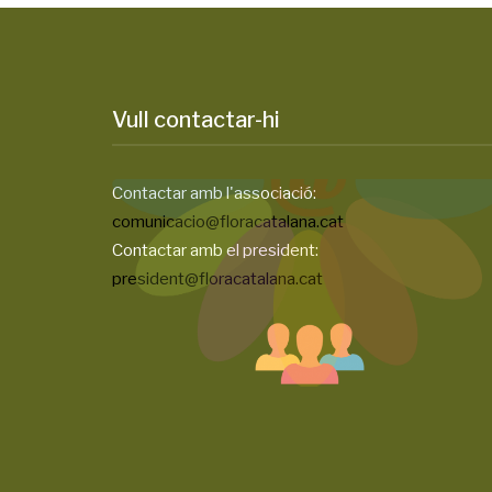
Vull contactar-hi
Contactar amb l'associació:
comunicacio@floracatalana.cat
Contactar amb el president:
president@floracatalana.cat