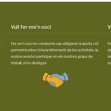
Vull fer-me'n soci
V
Fer-se'n soci no comporta cap obligació ni quota, i et
Fe
permetrà rebre tota la informació de les activitats, la
d
nostra revista i participar en els nostres grups de
te
treball, si ho desitges
so