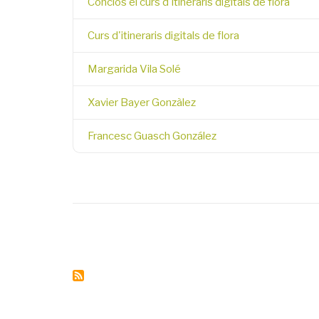
Conclòs el curs d'itineraris digitals de flora
Curs d'itineraris digitals de flora
Margarida Vila Solé
Xavier Bayer Gonzàlez
Francesc Guasch González
Pagination