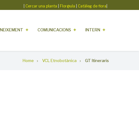
|
Cercar una planta
|
Flor@ula
|
Catàleg de flora
|
NEIXEMENT
COMUNICACIONS
INTERN
Home
VCL Etnobotànica
GT Itineraris