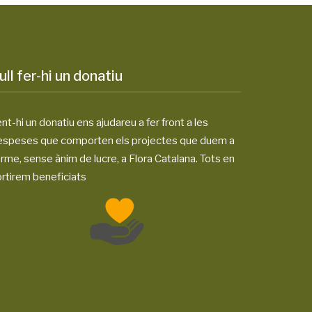
ull fer-hi un donatiu
nt-hi un donatiu ens ajudareu a fer front a les
espeses que comporten els projectes que duem a
rme, sense ànim de lucre, a Flora Catalana. Tots en
rtirem beneficiats