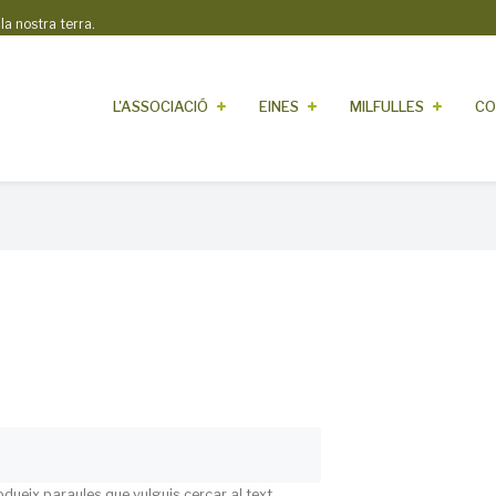
 nostra terra.
L'ASSOCIACIÓ
EINES
MILFULLES
CO
odueix paraules que vulguis cercar al text