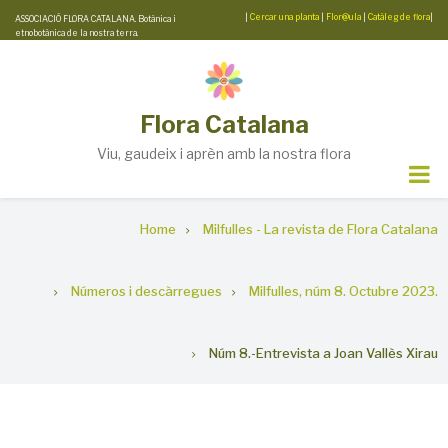
Skip
|
Cercar una planta
|
Flor@ula
|
Catàleg de flora
|
ASSOCIACIÓ FLORA CATALANA. Botànica i
etnobotànica de la nostra terra.
to
main
content
Flora Catalana
Viu, gaudeix i aprèn amb la nostra flora
Breadcrumb
Home
Milfulles - La revista de Flora Catalana
Números i descàrregues
Milfulles, núm 8. Octubre 2023.
Núm 8.-Entrevista a Joan Vallès Xirau