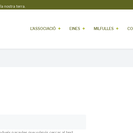
 nostra terra.
L'ASSOCIACIÓ
EINES
MILFULLES
CO
odueix paraules que vulguis cercar al text