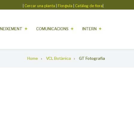
|
Cercar una planta
|
Flor@ula
|
Catàleg de flora
|
NEIXEMENT
COMUNICACIONS
INTERN
Home
VCL Botànica
GT Fotografia