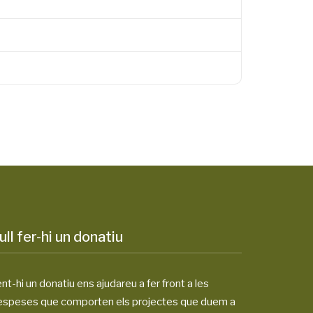
ull fer-hi un donatiu
nt-hi un donatiu ens ajudareu a fer front a les
espeses que comporten els projectes que duem a