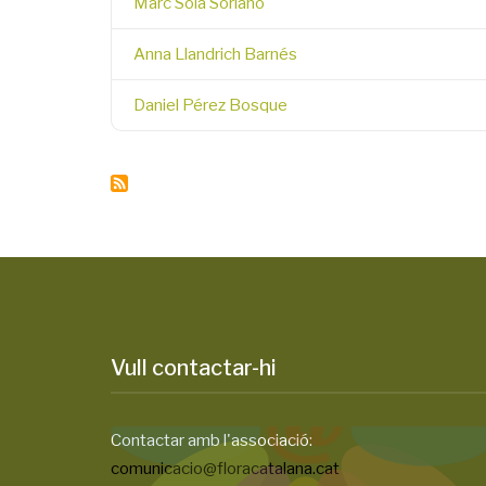
Marc Solà Soriano
Anna Llandrich Barnés
Daniel Pérez Bosque
Vull contactar-hi
Contactar amb l'associació:
comunicacio@floracatalana.cat