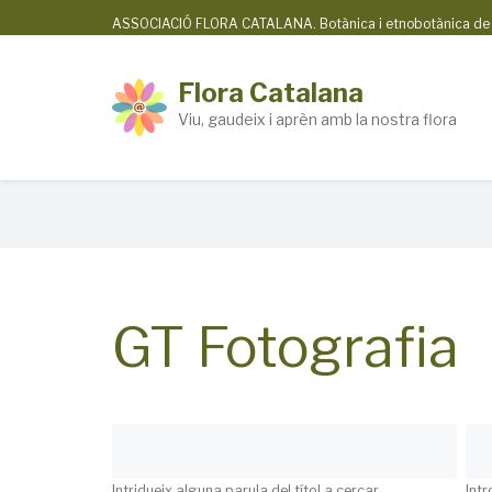
Skip
ASSOCIACIÓ FLORA CATALANA. Botànica i etnobotànica de la
to
main
Flora Catalana
content
Viu, gaudeix i aprèn amb la nostra flora
Breadcrumb
GT Fotografia
Intridueix alguna parula del títol a cercar
Intr