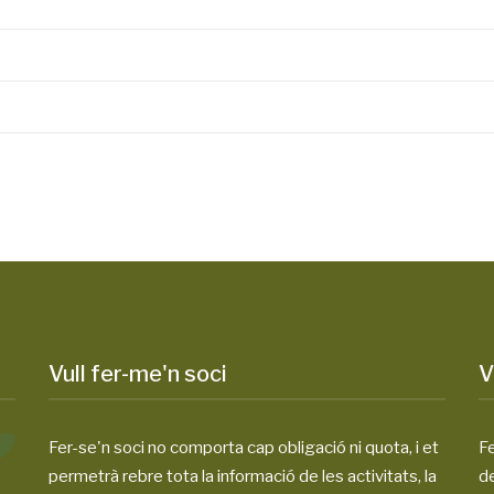
Vull fer-me'n soci
V
Fer-se'n soci no comporta cap obligació ni quota, i et
Fe
permetrà rebre tota la informació de les activitats, la
d