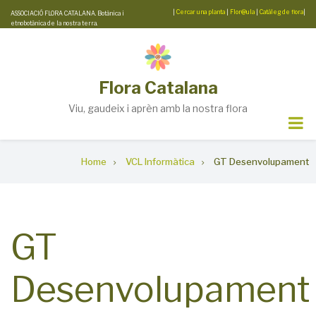
Skip
|
Cercar una planta
|
Flor@ula
|
Catàleg de flora
|
ASSOCIACIÓ FLORA CATALANA. Botànica i
etnobotànica de la nostra terra.
to
main
content
Flora Catalana
Viu, gaudeix i aprèn amb la nostra flora
Breadcrumb
Home
VCL Informàtica
GT Desenvolupament
GT
Desenvolupament