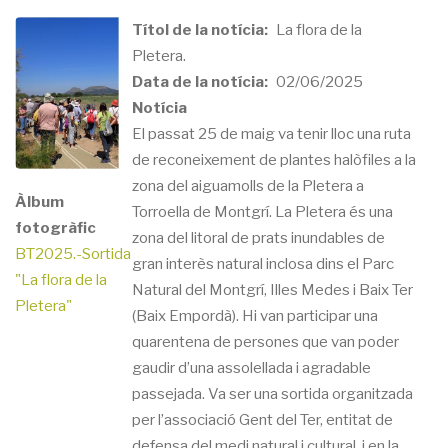
Títol de la notícia
La flora de la
Pletera.
Data de la notícia
02/06/2025
Notícia
El passat 25 de maig va tenir lloc una ruta
de reconeixement de plantes halòfiles a la
zona del aiguamolls de la Pletera a
Àlbum
Torroella de Montgrí. La Pletera és una
fotogràfic
zona del litoral de prats inundables de
BT2025.-Sortida
gran interès natural inclosa dins el Parc
"La flora de la
Natural del Montgrí, Illes Medes i Baix Ter
Pletera"
(Baix Empordà). Hi van participar una
quarentena de persones que van poder
gaudir d’una assolellada i agradable
passejada. Va ser una sortida organitzada
per l’associació Gent del Ter, entitat de
defensa del medi natural i cultural, i en la