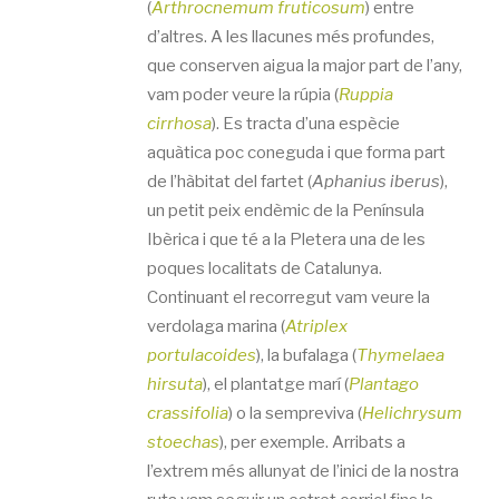
(
Arthrocnemum fruticosum
) entre
d’altres. A les llacunes més profundes,
que conserven aigua la major part de l’any,
vam poder veure la rúpia (
Ruppia
cirrhosa
). Es tracta d’una espècie
aquàtica poc coneguda i que forma part
de l’hàbitat del fartet (
Aphanius iberus
),
un petit peix endèmic de la Península
Ibèrica i que té a la Pletera una de les
poques localitats de Catalunya.
Continuant el recorregut vam veure la
verdolaga marina (
Atriplex
portulacoides
), la bufalaga (
Thymelaea
hirsuta
), el plantatge marí (
Plantago
crassifolia
) o la sempreviva (
Helichrysum
stoechas
), per exemple. Arribats a
l’extrem més allunyat de l’inici de la nostra