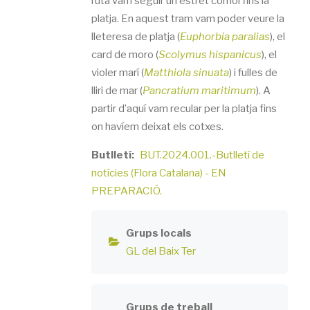
ruta vam seguir un estret corriol fins la
platja. En aquest tram vam poder veure la
lleteresa de platja (
Euphorbia paralias
), el
card de moro (
Scolymus hispanicus
), el
violer marí (
Matthiola sinuata
) i fulles de
lliri de mar (
Pancratium maritimum
). A
partir d’aquí vam recular per la platja fins
on havíem deixat els cotxes.
Butlletí
BUT.2024.001.-Butlletí de
notícies (Flora Catalana) - EN
PREPARACIÓ.
Grups locals
GL del Baix Ter
Grups de treball