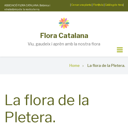
Skip
|
Cercar una planta
|
Flor@ula
|
Catàleg de flora
|
ASSOCIACIÓ FLORA CATALANA. Botànica i
etnobotànica de la nostra terra.
to
main
content
Flora Catalana
Viu, gaudeix i aprèn amb la nostra flora
Breadcrumb
Home
La flora de la Pletera.
La flora de la
Pletera.