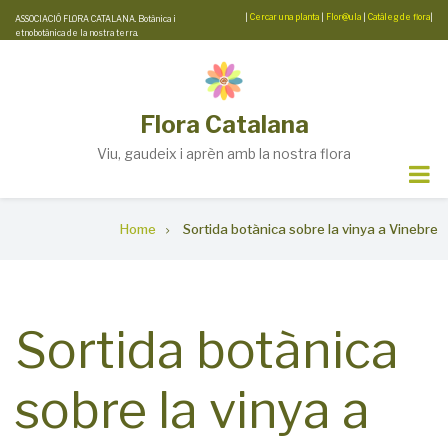
Skip
|
Cercar una planta
|
Flor@ula
|
Catàleg de flora
|
ASSOCIACIÓ FLORA CATALANA. Botànica i
etnobotànica de la nostra terra.
to
main
content
Flora Catalana
Viu, gaudeix i aprèn amb la nostra flora
Breadcrumb
Home
Sortida botànica sobre la vinya a Vinebre
Sortida botànica
sobre la vinya a