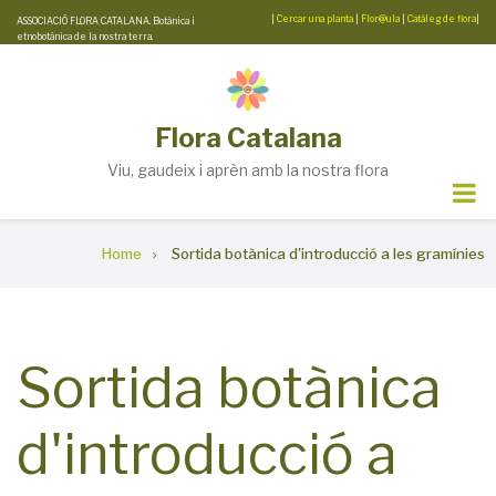
Skip
|
Cercar una planta
|
Flor@ula
|
Catàleg de flora
|
ASSOCIACIÓ FLORA CATALANA. Botànica i
etnobotànica de la nostra terra.
to
main
content
Flora Catalana
Viu, gaudeix i aprèn amb la nostra flora
Breadcrumb
Home
Sortida botànica d'introducció a les gramínies
Sortida botànica
d'introducció a