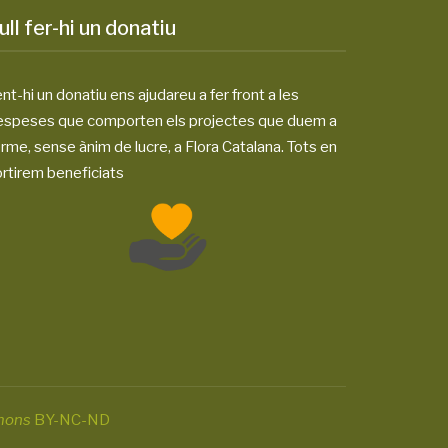
ull fer-hi un donatiu
nt-hi un donatiu ens ajudareu a fer front a les
espeses que comporten els projectes que duem a
rme, sense ànim de lucre, a Flora Catalana. Tots en
rtirem beneficiats
mons
BY-NC-ND