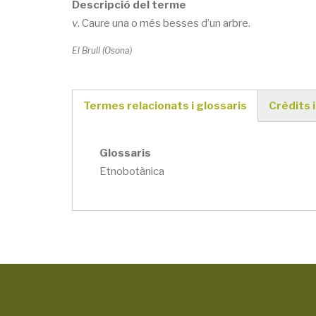
Descripció del terme
v
. Caure una o més besses d’un arbre.
El Brull (Osona)
Termes relacionats i glossaris
Crèdits i
(active
tab)
Glossaris
Etnobotànica