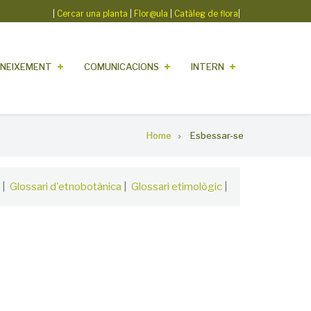
|
Cercar una planta
|
Flor@ula
|
Catàleg de flora
|
NEIXEMENT
COMUNICACIONS
INTERN
Home
Esbessar-se
|
Glossari d'etnobotànica
|
Glossari etimològic
|