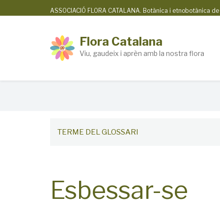
Skip
ASSOCIACIÓ FLORA CATALANA. Botànica i etnobotànica de la
to
main
Flora Catalana
content
Viu, gaudeix i aprèn amb la nostra flora
Breadcrumb
TERME DEL GLOSSARI
Esbessar-se