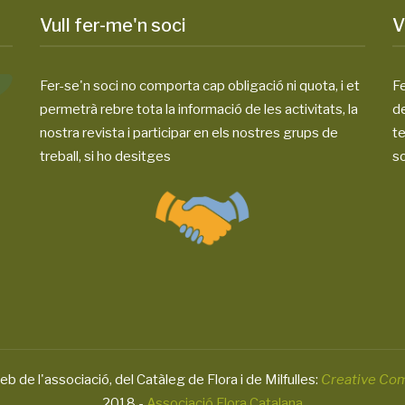
Vull fer-me'n soci
V
Fer-se'n soci no comporta cap obligació ni quota, i et
Fe
permetrà rebre tota la informació de les activitats, la
d
nostra revista i participar en els nostres grups de
te
treball, si ho desitges
so
eb de l'associació, del Catàleg de Flora i de Milfulles:
Creative Co
2018 -
Associació Flora Catalana