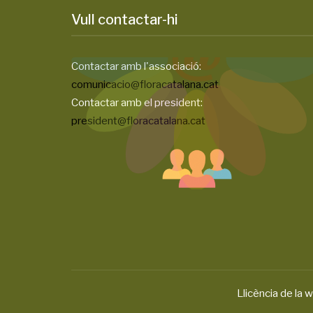
Vull contactar-hi
Contactar amb l'associació:
comunicacio@floracatalana.cat
Contactar amb el president:
president@floracatalana.cat
Llicència de la w