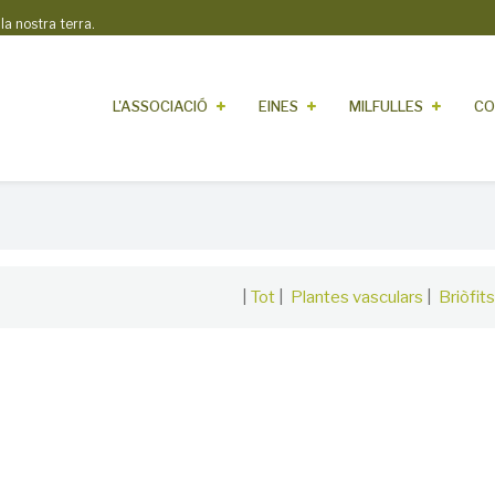
 nostra terra.
L'ASSOCIACIÓ
EINES
MILFULLES
CO
|
Tot
|
Plantes vasculars
|
Briòfits