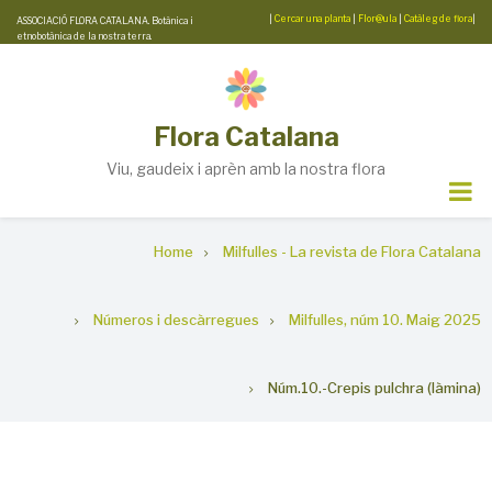
Skip
|
Cercar una planta
|
Flor@ula
|
Catàleg de flora
|
ASSOCIACIÓ FLORA CATALANA. Botànica i
etnobotànica de la nostra terra.
to
main
content
Flora Catalana
Viu, gaudeix i aprèn amb la nostra flora
Breadcrumb
Home
Milfulles - La revista de Flora Catalana
Números i descàrregues
Milfulles, núm 10. Maig 2025
Núm.10.-Crepis pulchra (làmina)