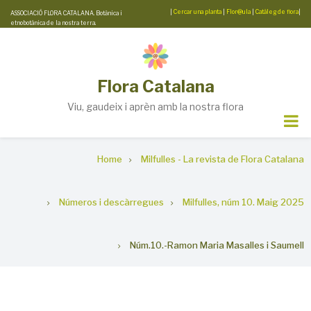
Skip
|
Cercar una planta
|
Flor@ula
|
Catàleg de flora
|
ASSOCIACIÓ FLORA CATALANA. Botànica i
etnobotànica de la nostra terra.
to
main
content
Flora Catalana
Viu, gaudeix i aprèn amb la nostra flora
Breadcrumb
Home
Milfulles - La revista de Flora Catalana
Números i descàrregues
Milfulles, núm 10. Maig 2025
Núm.10.-Ramon Maria Masalles i Saumell