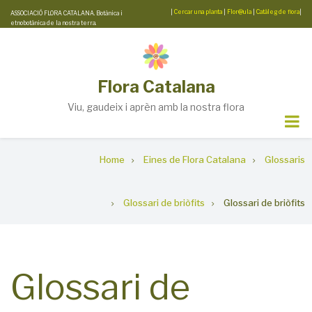
Skip
|
Cercar una planta
|
Flor@ula
|
Catàleg de flora
|
ASSOCIACIÓ FLORA CATALANA. Botànica i
etnobotànica de la nostra terra.
to
main
content
Flora Catalana
Viu, gaudeix i aprèn amb la nostra flora
Breadcrumb
Home
Eines de Flora Catalana
Glossaris
Glossari de briòfits
Glossari de briòfits
Glossari de