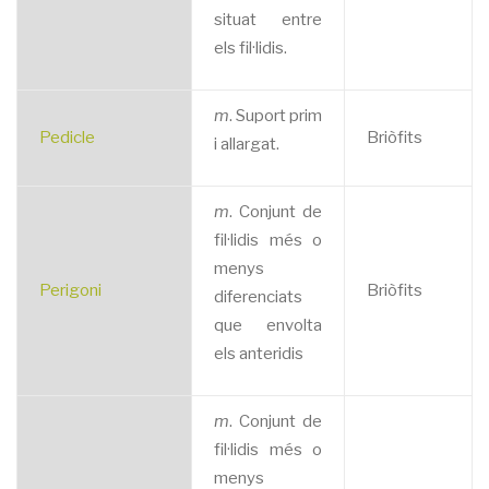
situat entre
els fil·lidis.
m
. Suport prim
Pedicle
Briòfits
i allargat.
m
. Conjunt de
fil·lidis més o
menys
Perigoni
Briòfits
diferenciats
que envolta
els anteridis
m
. Conjunt de
fil·lidis més o
menys