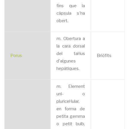
fins que la
càpsula s'ha
obert.
m.
Obertura a
la cara dorsal
del tal·lus
Porus
Briòfits
d'algunes
hepàtiques.
m.
Element
uni- o
pluricel·lular,
en forma de
petita gemma
o petit bulb,