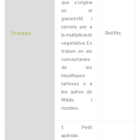
que s'origina
en el
gametòfit i
serveix per a
Propàgul
Briòfits
la multiplicació
vegetativa. Es
troben en els
conceptacles
de les
hepàtiques
tal·loses o a
les axil·es de
fil·lidis i
rizoides.
f.
Petit
apèndix