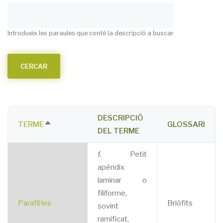
Introdueix les paraules que conté la descripció a buscar
DESCRIPCIÓ
TERME
GLOSSARI
SORT
DEL TERME
DESCENDING
f.
Petit
apèndix
laminar o
filiforme,
Parafil·les
Briòfits
sovint
ramificat,