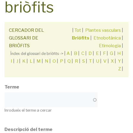
briòfits
CERCADOR DEL
|
Tot
|
Plantes vasculars
|
GLOSSARI DE
Briòfits
|
Etnobotànica
|
BRIÒFITS
Etimologia
|
|
A
|
B
|
C
|
D
|
E
|
F
|
G
|
H
|
Índex del glossari de briòfits ->
I
|
J
|
K
|
L
|
M
|
N
|
O
|
P
|
Q
|
R
|
S
|
T
|
U
|
V
|
X
|
Y
|
Z
|
Terme
Inrodueix el terme a cercar
Descripció del terme