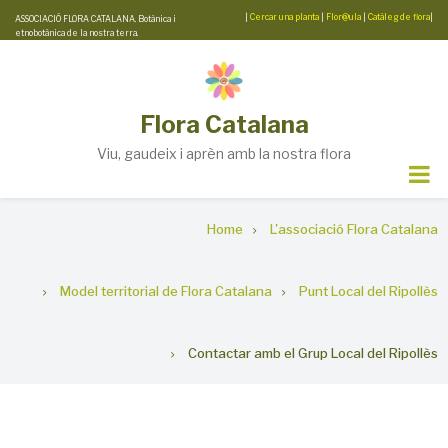
Skip
|
Cercar una planta
|
Flor@ula
|
Catàleg de flora
|
ASSOCIACIÓ FLORA CATALANA. Botànica i
etnobotànica de la nostra terra.
to
main
content
Flora Catalana
Viu, gaudeix i aprèn amb la nostra flora
Breadcrumb
Home
L'associació Flora Catalana
Model territorial de Flora Catalana
Punt Local del Ripollès
Contactar amb el Grup Local del Ripollès