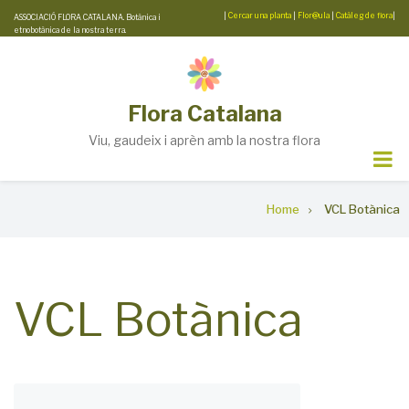
Skip
|
Cercar una planta
|
Flor@ula
|
Catàleg de flora
|
ASSOCIACIÓ FLORA CATALANA. Botànica i
etnobotànica de la nostra terra.
to
main
content
Flora Catalana
Viu, gaudeix i aprèn amb la nostra flora
Breadcrumb
Home
VCL Botànica
VCL Botànica