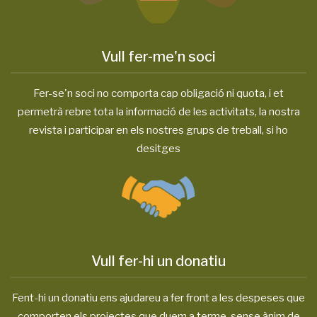
Vull fer-me'n soci
Fer-se'n soci no comporta cap obligació ni quota, i et
permetrà rebre tota la informació de les activitats, la nostra
revista i participar en els nostres grups de treball, si ho
desitges
Vull fer-hi un donatiu
Fent-hi un donatiu ens ajudareu a fer front a les despeses que
comporten els projectes que duem a terme, sense ànim de