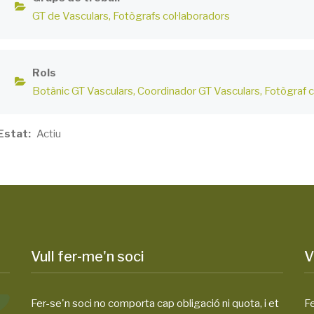
GT de Vasculars
Fotògrafs col·laboradors
Rols
Botànic GT Vasculars
Coordinador GT Vasculars
Fotògraf c
Estat
Actiu
Vull fer-me'n soci
V
Fer-se'n soci no comporta cap obligació ni quota, i et
Fe