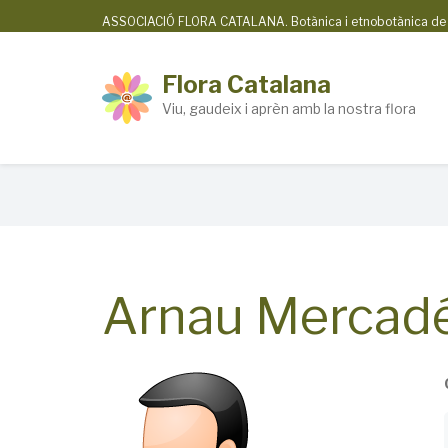
Skip
ASSOCIACIÓ FLORA CATALANA. Botànica i etnobotànica de la
to
main
Flora Catalana
content
Viu, gaudeix i aprèn amb la nostra flora
Breadcrumb
Arnau Mercad