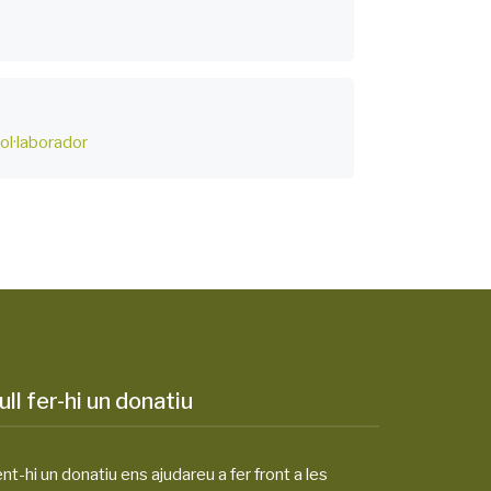
ol·laborador
ull fer-hi un donatiu
nt-hi un donatiu ens ajudareu a fer front a les