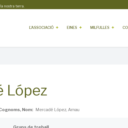
 nostra terra.
L'ASSOCIACIÓ
EINES
MILFULLES
CO
é López
Cognoms, Nom
Mercadé López, Arnau
Grups de treball