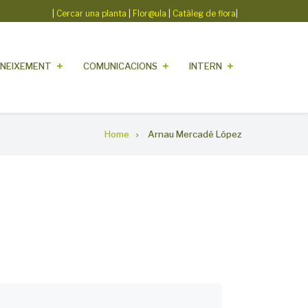
|
Cercar una planta
|
Flor@ula
|
Catàleg de flora
|
NEIXEMENT
COMUNICACIONS
INTERN
Home
Arnau Mercadé López