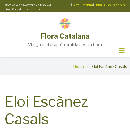
Skip
|
Cercar una planta
|
Flor@ula
|
Catàleg de flora
|
ASSOCIACIÓ FLORA CATALANA. Botànica i
etnobotànica de la nostra terra.
to
main
content
Flora Catalana
Viu, gaudeix i aprèn amb la nostra flora
Breadcrumb
Home
Eloi Escànez Casals
Eloi Escànez
Casals