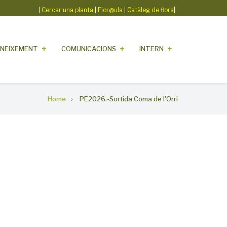
|
Cercar una planta
|
Flor@ula
|
Catàleg de flora
|
NEIXEMENT
COMUNICACIONS
INTERN
Home
PE2026.-Sortida Coma de l'Orri