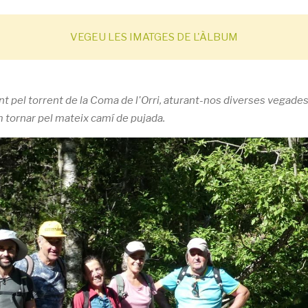
VEGEU LES IMATGES DE L'ÀLBUM
nt pel torrent de la Coma de l'Orri, aturant-nos diverses vegades
m tornar pel mateix camí de pujada.