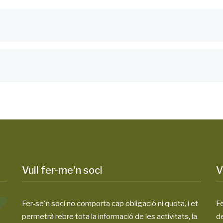
Vull fer-me'n soci
V
Fer-se'n soci no comporta cap obligació ni quota, i et
Fe
permetrà rebre tota la informació de les activitats, la
d