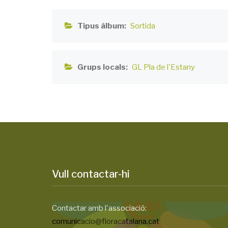
Tipus àlbum
Sortida
Grups locals
GL Pla de l'Estany
Vull contactar-hi
Contactar amb l'associació:
comunicacio@floracatalana.cat