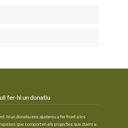
ull fer-hi un donatiu
nt-hi un donatiu ens ajudareu a fer front a les
espeses que comporten els projectes que duem a