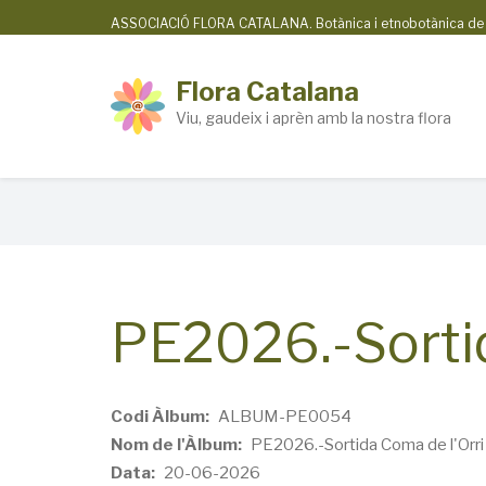
Skip
ASSOCIACIÓ FLORA CATALANA. Botànica i etnobotànica de la
to
main
Flora Catalana
content
Viu, gaudeix i aprèn amb la nostra flora
Breadcrumb
PE2026.-Sortid
Codi Àlbum
ALBUM-PE0054
Nom de l'Àlbum
PE2026.-Sortida Coma de l'Orri
Data
20-06-2026