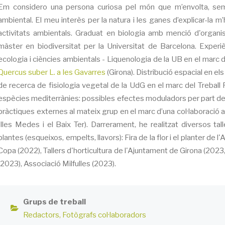
Em considero una persona curiosa pel món que m’envolta, sem
ambiental. El meu interès per la natura i les ganes d’explicar-la m’
activitats ambientals. Graduat en biologia amb menció d'organi
màster en biodiversitat per la Universitat de Barcelona. Experiè
ecologia i ciències ambientals - Liquenologia de la UB en el marc d
Quercus suber L. a les Gavarres
(Girona). Distribució espacial en el
de recerca de fisiologia vegetal de la UdG en el marc del Treball F
espècies mediterrànies: possibles efectes moduladors per part de la d
pràctiques externes al mateix grup en el marc d’una col·laboració a
Illes Medes i el Baix Ter). Darrerament, he realitzat diversos ta
plantes (esqueixos, empelts, llavors): Fira de la flor i el planter d
Copa (2022), Tallers d'horticultura de l'Ajuntament de Girona (2023,
(2023), Associació Milfulles (2023).
Grups de treball
Redactors
Fotògrafs col·laboradors