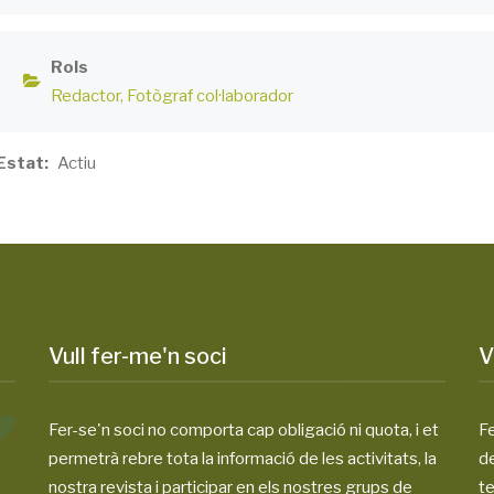
Rols
Redactor
Fotògraf col·laborador
Estat
Actiu
Vull fer-me'n soci
V
Fer-se'n soci no comporta cap obligació ni quota, i et
Fe
permetrà rebre tota la informació de les activitats, la
d
nostra revista i participar en els nostres grups de
te