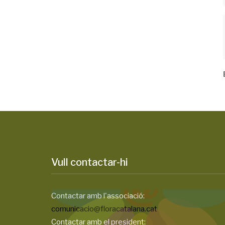
Vull contactar-hi
Contactar amb l'associació:
comunicacio@floracatalana.cat
Contactar amb el president: