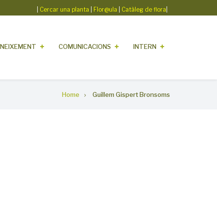
|
Cercar una planta
|
Flor@ula
|
Catàleg de flora
|
NEIXEMENT
COMUNICACIONS
INTERN
Home
Guillem Gispert Bronsoms