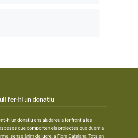
ull fer-hi un donatiu
nt-hi un donatiu ens ajudareu a fer front a les
espeses que comporten els projectes que duem a
rme, sense ànim de lucre, a Flora Catalana. Tots en