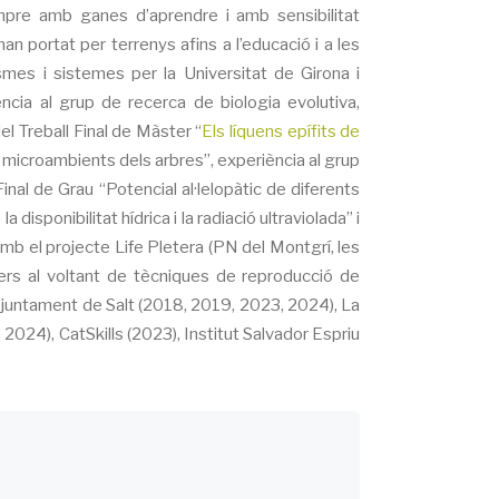
pre amb ganes d’aprendre i amb sensibilitat
han portat per terrenys afins a l’educació i a les
smes i sistemes per la Universitat de Girona i
ncia al grup de recerca de biologia evolutiva,
el Treball Final de Màster “
Els líquens epífits de
s microambients dels arbres”, experiència al grup
inal de Grau “Potencial al·lelopàtic de diferents
isponibilitat hídrica i la radiació ultraviolada” i
mb el projecte Life Pletera (PN del Montgrí, les
llers al voltant de tècniques de reproducció de
e l'Ajuntament de Salt (2018, 2019, 2023, 2024), La
 2024), CatSkills (2023), Institut Salvador Espriu