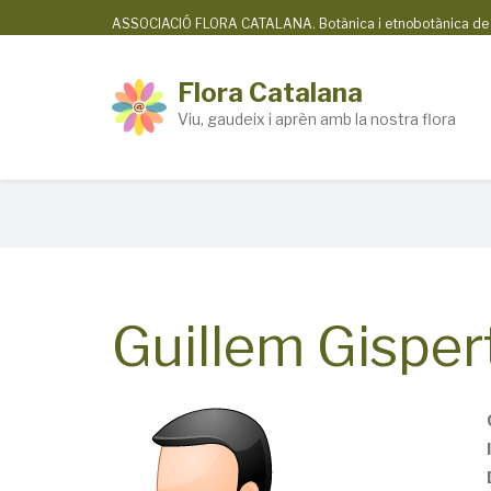
Skip
ASSOCIACIÓ FLORA CATALANA. Botànica i etnobotànica de la
to
main
Flora Catalana
content
Viu, gaudeix i aprèn amb la nostra flora
Breadcrumb
Guillem Gispe