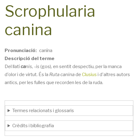
Scrophularia
canina
Pronunciació
canína
Descripció del terme
Del llatí
ca
nis, -is
(gos),
en sentit despectiu, per la manca
d'olor i de virtut. És la
Ruta canina
de
Clusius
i d'altres autors
antics, per les fulles que recorden les de la ruda.
Termes relacionats i glossaris
Crèdits i bibliografia