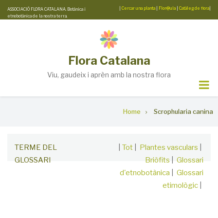
Skip
|
Cercar una planta
|
Flor@ula
|
Catàleg de flora
|
ASSOCIACIÓ FLORA CATALANA. Botànica i
etnobotànica de la nostra terra.
to
main
content
Flora Catalana
Viu, gaudeix i aprèn amb la nostra flora
Breadcrumb
Home
Scrophularia canina
TERME DEL
|
Tot
|
Plantes vasculars
|
GLOSSARI
Briòfits
|
Glossari
d'etnobotànica
|
Glossari
etimològic
|