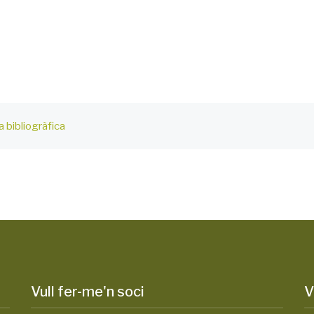
 bibliogràfica
Vull fer-me'n soci
V