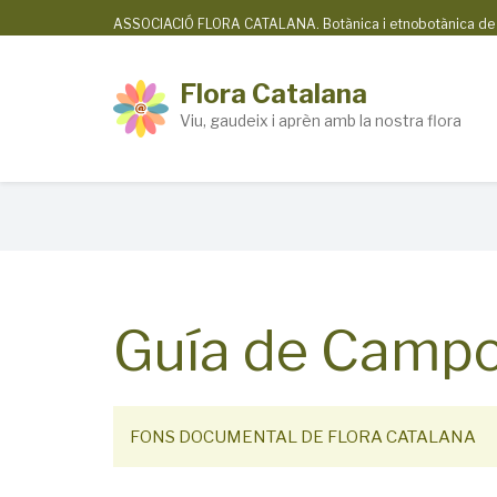
Skip
ASSOCIACIÓ FLORA CATALANA. Botànica i etnobotànica de la
to
main
Flora Catalana
content
Viu, gaudeix i aprèn amb la nostra flora
Breadcrumb
Guía de Campo 
FONS DOCUMENTAL DE FLORA CATALANA