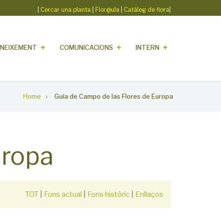
|
Cercar una planta
|
Flor@ula
|
Catàleg de flora
|
NEIXEMENT
COMUNICACIONS
INTERN
Home
Guía de Campo de las Flores de Europa
uropa
TOT
|
Fons actual
|
Fons històric
|
Enllaços