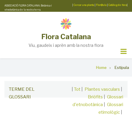
Skip
|
Cercar una planta
|
Flor@ula
|
Catàleg de flora
|
ASSOCIACIÓ FLORA CATALANA. Botànica i
etnobotànica de la nostra terra.
to
main
content
Flora Catalana
Viu, gaudeix i aprèn amb la nostra flora
Breadcrumb
Home
Estípula
TERME DEL
|
Tot
|
Plantes vasculars
|
GLOSSARI
Briòfits
|
Glossari
d'etnobotànica
|
Glossari
etimològic
|