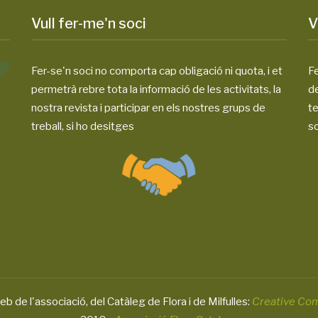
Vull fer-me'n soci
V
Fer-se'n soci no comporta cap obligació ni quota, i et
Fe
permetrà rebre tota la informació de les activitats, la
d
nostra revista i participar en els nostres grups de
te
treball, si ho desitges
so
eb de l'associació, del Catàleg de Flora i de Milfulles:
Creative Co