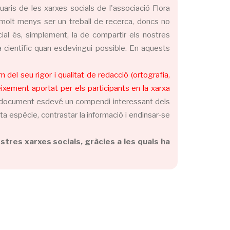
ris de les xarxes socials de l'associació Flora
i molt menys ser un treball de recerca, doncs no
cial és, simplement, la de compartir els nostres
a científic quan esdevingui possible. En aquests
del seu rigor i qualitat de redacció (ortografia,
oneixement aportat per els participants en la xarxa
l document esdevé un compendi interessant dels
a espècie, contrastar la informació i endinsar-se
tres xarxes socials, gràcies a les quals ha