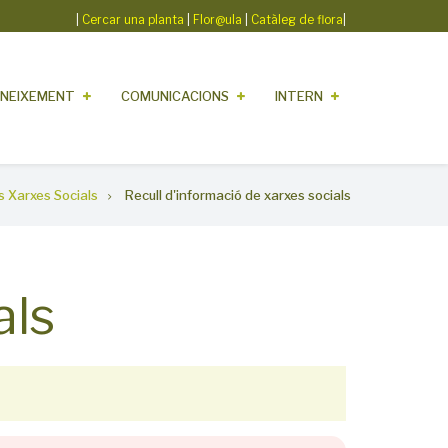
|
Cercar una planta
|
Flor@ula
|
Catàleg de flora
|
NEIXEMENT
COMUNICACIONS
INTERN
s Xarxes Socials
Recull d'informació de xarxes socials
als