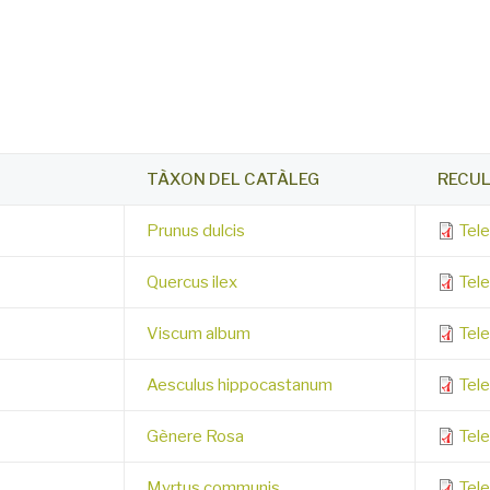
TÀXON DEL CATÀLEG
RECUL
Prunus dulcis
Tel
Quercus ilex
Tel
Viscum album
Tel
Aesculus hippocastanum
Tel
Gènere Rosa
Tel
Myrtus communis
Tel