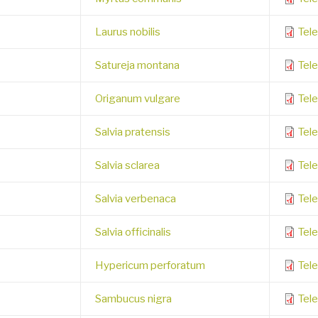
Laurus nobilis
Tele
Satureja montana
Tel
Origanum vulgare
Tel
Salvia pratensis
Tel
Salvia sclarea
Tel
Salvia verbenaca
Tel
Salvia officinalis
Tel
Hypericum perforatum
Tel
Sambucus nigra
Tel