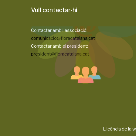
Vull contactar-hi
Contactar amb l'associació:
comunicacio@floracatalana.cat
Contactar amb el president:
president@floracatalana.cat
Llicència de la w