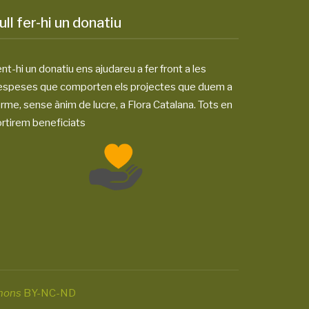
ull fer-hi un donatiu
nt-hi un donatiu ens ajudareu a fer front a les
espeses que comporten els projectes que duem a
rme, sense ànim de lucre, a Flora Catalana. Tots en
rtirem beneficiats
mons
BY-NC-ND