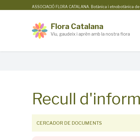
Skip
ASSOCIACIÓ FLORA CATALANA. Botànica i etnobotànica de la
to
main
Flora Catalana
content
Viu, gaudeix i aprèn amb la nostra flora
Breadcrumb
Recull d'inform
CERCADOR DE DOCUMENTS