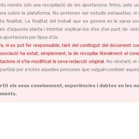
 només són una recopilació de les aportacions fetes, pels usua
enera sobre la plataforma. No pretenen ser estudis exhaustius, n
 finalitat. La finalitat del treball que es genera en la xarxa so
 d’aquesta planta i intentar explicar-los d’es d’un punt de vist
s aportacions per tipus d'ús.
a, ni es pot fer responsable, tant del contingut del document com 
l’associació ha estat, simplement, la de recopilar literalment el c
acions ni s’ha modificat la seva redacció original
. No obstant, e
partida per a totes aquelles persones que vulguin conèixer aquest
t els seus coneixement, experiències i dubtes en les nos
uments.