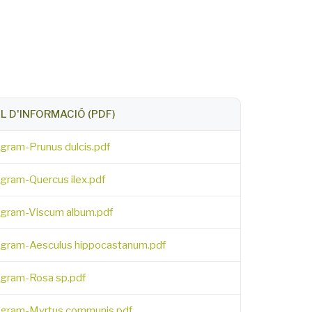
L D'INFORMACIÓ (PDF)
egram-Prunus dulcis.pdf
egram-Quercus ilex.pdf
egram-Viscum album.pdf
egram-Aesculus hippocastanum.pdf
egram-Rosa sp.pdf
egram-Myrtus communis.pdf