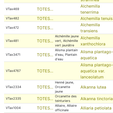
Alchemilla
TOTES…
VTax469
tenerrima
TOTES…
Alchemilla tenuis
VTax482
Alchemilla
TOTES…
VTax472
transiens
Alchémille jaune
Alchemilla
TOTES…
VTax481
vert, Alchémille
xanthochlora
vert jaunâtre
Alisma plantain
Alisma plantago-
TOTES…
VTax3471
d'eau, Plantain
aquatica
d'eau
Alisma plantago-
TOTES…
aquatica var.
VTax4767
lanceolatum
Henné jaune,
TOTES…
Alkanna lutea
VTax2334
Orcanette
jaune
Orcanette des
TOTES…
Alkanna tinctoria
VTax2335
teinturiers
Alliaire, Alliaire
TOTES…
Alliaria petiolata
VTax1004
officinale