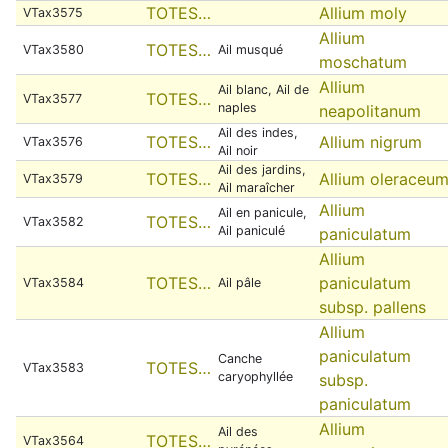
TOTES…
Allium moly
VTax3575
Allium
TOTES…
VTax3580
Ail musqué
moschatum
Allium
Ail blanc, Ail de
TOTES…
VTax3577
naples
neapolitanum
Ail des indes,
TOTES…
Allium nigrum
VTax3576
Ail noir
Ail des jardins,
TOTES…
Allium oleraceu
VTax3579
Ail maraîcher
Allium
Ail en panicule,
TOTES…
VTax3582
Ail paniculé
paniculatum
Allium
TOTES…
paniculatum
VTax3584
Ail pâle
subsp. pallens
Allium
paniculatum
Canche
TOTES…
VTax3583
caryophyllée
subsp.
paniculatum
Allium
Ail des
TOTES…
VTax3564