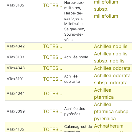
millefolium
Herbe-aux-
TOTES…
VTax3105
militaires,
subsp.
Herbe-de-
millefolium
saint-jean,
Millefeuille,
Saigne-nez,
Souris-de-
vénus
TOTES…
Achillea nobilis
VTax4342
Achillea nobilis
TOTES…
VTax3103
Achillée noble
subsp. nobilis
TOTES…
Achillea odorata
VTax4343
Achillea odorata
Achillée
TOTES…
VTax3101
odorante
subsp. odorata
Achillea
TOTES…
VTax4344
ptarmica
Achillea
Achillée des
TOTES…
ptarmica subsp.
VTax3099
pyrénées
pyrenaica
Achnatherum
Calamagrostide
TOTES…
VTax4135
argentée