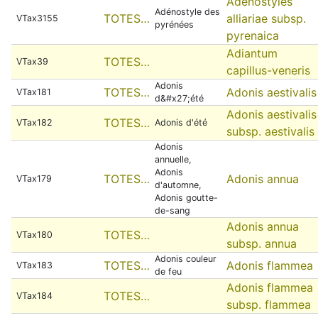
Adenostyles
Adénostyle des
TOTES…
alliariae subsp.
VTax3155
pyrénées
pyrenaica
Adiantum
TOTES…
VTax39
capillus-veneris
Adonis
TOTES…
Adonis aestivalis
VTax181
d&#x27;été
Adonis aestivalis
TOTES…
VTax182
Adonis d'été
subsp. aestivalis
Adonis
annuelle,
Adonis
TOTES…
Adonis annua
VTax179
d'automne,
Adonis goutte-
de-sang
Adonis annua
TOTES…
VTax180
subsp. annua
Adonis couleur
TOTES…
Adonis flammea
VTax183
de feu
Adonis flammea
TOTES…
VTax184
subsp. flammea