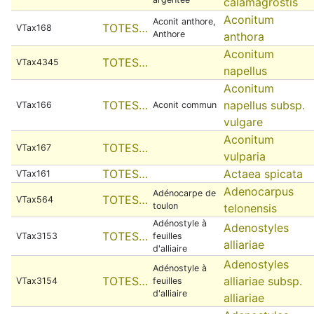
calamagrostis
Aconitum
Aconit anthore,
TOTES…
VTax168
Anthore
anthora
Aconitum
TOTES…
VTax4345
napellus
Aconitum
TOTES…
napellus subsp.
VTax166
Aconit commun
vulgare
Aconitum
TOTES…
VTax167
vulparia
TOTES…
Actaea spicata
VTax161
Adenocarpus
Adénocarpe de
TOTES…
VTax564
toulon
telonensis
Adénostyle à
Adenostyles
TOTES…
VTax3153
feuilles
alliariae
d'alliaire
Adenostyles
Adénostyle à
TOTES…
alliariae subsp.
VTax3154
feuilles
d'alliaire
alliariae