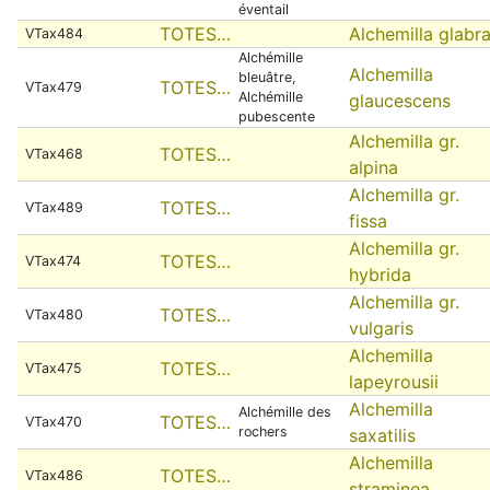
éventail
TOTES…
Alchemilla glabr
VTax484
Alchémille
Alchemilla
bleuâtre,
TOTES…
VTax479
Alchémille
glaucescens
pubescente
Alchemilla gr.
TOTES…
VTax468
alpina
Alchemilla gr.
TOTES…
VTax489
fissa
Alchemilla gr.
TOTES…
VTax474
hybrida
Alchemilla gr.
TOTES…
VTax480
vulgaris
Alchemilla
TOTES…
VTax475
lapeyrousii
Alchemilla
Alchémille des
TOTES…
VTax470
rochers
saxatilis
Alchemilla
TOTES…
VTax486
straminea