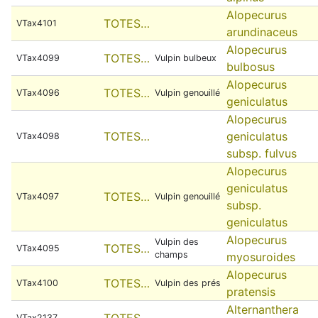
Alopecurus
TOTES…
VTax4101
arundinaceus
Alopecurus
TOTES…
VTax4099
Vulpin bulbeux
bulbosus
Alopecurus
TOTES…
VTax4096
Vulpin genouillé
geniculatus
Alopecurus
TOTES…
geniculatus
VTax4098
subsp. fulvus
Alopecurus
geniculatus
TOTES…
VTax4097
Vulpin genouillé
subsp.
geniculatus
Alopecurus
Vulpin des
TOTES…
VTax4095
champs
myosuroides
Alopecurus
TOTES…
VTax4100
Vulpin des prés
pratensis
Alternanthera
TOTES…
VTax2137