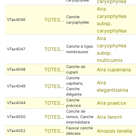
caryophyllée
caryophyllea
Aira
caryophyllea
Canche
TOTES…
VTax4046
caryophyllée
subsp.
caryophyllea
Aira
caryophyllea
Canche à tiges
TOTES…
VTax4047
nombreuses
subsp.
multiculmis
Canche de
TOTES…
Aira cupaniana
VTax4048
cupani
Canche
Aira
capillaire,
TOTES…
VTax4049
Canche
elegantissima
élégante
Canche
TOTES…
Aira praecox
VTax4044
précoce
Canche de
TOTES…
Aira tenorii
VTax4050
tenore, Canche
intermédiaire
Fausse canche
TOTES…
Airopsis tenella
VTax4052
délicate