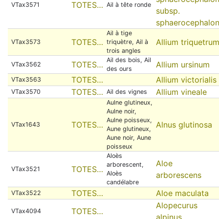
TOTES…
VTax3571
Ail à tête ronde
subsp.
sphaerocephalo
Ail à tige
TOTES…
Allium triquetru
VTax3573
triquètre, Ail à
trois angles
Ail des bois, Ail
TOTES…
Allium ursinum
VTax3562
des ours
TOTES…
Allium victorialis
VTax3563
TOTES…
Allium vineale
VTax3570
Ail des vignes
Aulne glutineux,
Aulne noir,
Aulne poisseux,
TOTES…
Alnus glutinosa
VTax1643
Aune glutineux,
Aune noir, Aune
poisseux
Aloès
Aloe
arborescent,
TOTES…
VTax3521
Aloès
arborescens
candélabre
TOTES…
Aloe maculata
VTax3522
Alopecurus
TOTES…
VTax4094
alpinus