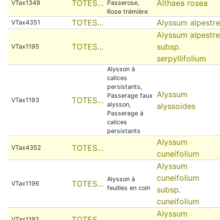
TOTES…
Althaea rosea
VTax1349
Passerose,
Rose trémière
TOTES…
Alyssum alpestre
VTax4351
Alyssum alpestre
TOTES…
subsp.
VTax1195
serpyllifolium
Alysson à
calices
persistants,
Alyssum
Passerage faux
TOTES…
VTax1193
alysson,
alyssoides
Passerage à
calices
persistants
Alyssum
TOTES…
VTax4352
cuneifolium
Alyssum
cuneifolium
Alysson à
TOTES…
VTax1196
feuilles en coin
subsp.
cuneifolium
Alyssum
TOTES…
VTax1192