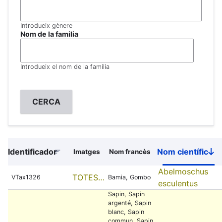
Introdueix gènere
Nom de la familia
Introdueix el nom de la família
Identificador
Nom científic
Imatges
Nom francès
So
de
Abelmoschus
TOTES…
VTax1326
Bamia, Gombo
esculentus
Sapin, Sapin
argenté, Sapin
blanc, Sapin
commun, Sapin