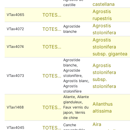
castellana
castille
Agrostis
TOTES…
VTax4065
rupestris
Agrostis
Agrostide
TOTES…
VTax4072
blanche
stolonifera
Agrostis
TOTES…
stolonifera
VTax4074
subsp. gigantea
Agrostide
Agrostis
blanche,
Agrostide
stolonifera
TOTES…
VTax4073
stolonifère,
subsp.
Agrostis blanc,
stolonifera
Agrostis
stolonifère
Ailante, Ailante
glanduleux,
Ailanthus
TOTES…
VTax1468
Faux vernis du
altissima
japon, Vernis
de chine
Aira
Canche
TOTES…
VTax4045