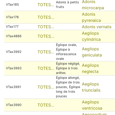
Adonis
Adonis à petits
TOTES…
VTax185
fruits
microcarpa
Adonis
TOTES…
VTax178
pyrenaica
TOTES…
Adonis vernalis
VTax177
Aegilops
TOTES…
VTax4886
cylindrica
Égilope ovale,
Aegilops
Égilope à
TOTES…
VTax3992
inflorescence
geniculata
ovale
Égilope négligé,
Aegilops
TOTES…
VTax3993
Égilope à trois
neglecta
arêtes
Égilope allongé,
Égilope de trois
Aegilops
TOTES…
VTax3991
pouces, Égilope
triuncialis
long de trois
pouces
Aegilops
TOTES…
VTax3990
ventricosa
Aegopodium