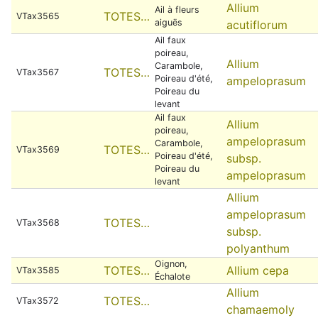
Allium
Ail à fleurs
TOTES…
VTax3565
aiguës
acutiflorum
Ail faux
poireau,
Allium
Carambole,
TOTES…
VTax3567
Poireau d'été,
ampeloprasum
Poireau du
levant
Ail faux
Allium
poireau,
ampeloprasum
Carambole,
TOTES…
VTax3569
Poireau d'été,
subsp.
Poireau du
ampeloprasum
levant
Allium
ampeloprasum
TOTES…
VTax3568
subsp.
polyanthum
Oignon,
TOTES…
Allium cepa
VTax3585
Échalote
Allium
TOTES…
VTax3572
chamaemoly