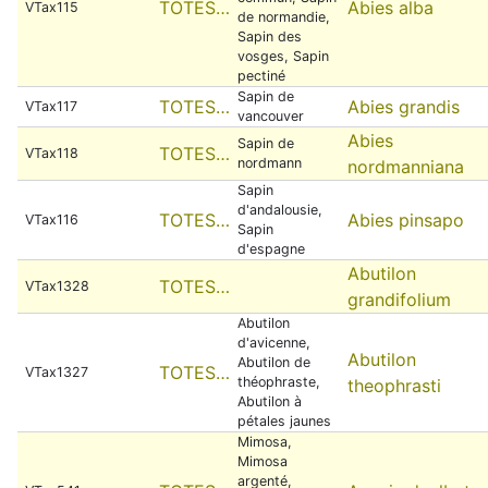
TOTES…
Abies alba
VTax115
de normandie,
Sapin des
vosges, Sapin
pectiné
Sapin de
TOTES…
Abies grandis
VTax117
vancouver
Abies
Sapin de
TOTES…
VTax118
nordmann
nordmanniana
Sapin
d'andalousie,
TOTES…
Abies pinsapo
VTax116
Sapin
d'espagne
Abutilon
TOTES…
VTax1328
grandifolium
Abutilon
d'avicenne,
Abutilon
Abutilon de
TOTES…
VTax1327
théophraste,
theophrasti
Abutilon à
pétales jaunes
Mimosa,
Mimosa
argenté,