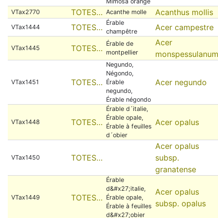
Mimosa orange
TOTES…
Acanthus mollis
VTax2770
Acanthe molle
Érable
TOTES…
Acer campestre
VTax1444
champêtre
Acer
Érable de
TOTES…
VTax1445
montpellier
monspessulanu
Negundo,
Négondo,
TOTES…
Acer negundo
VTax1451
Érable
negundo,
Érable négondo
Érable d´italie,
Érable opale,
TOTES…
Acer opalus
VTax1448
Érable à feuilles
d´obier
Acer opalus
TOTES…
subsp.
VTax1450
granatense
Érable
d&#x27;italie,
Acer opalus
TOTES…
VTax1449
Érable opale,
subsp. opalus
Érable à feuilles
d&#x27;obier