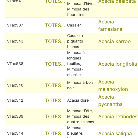
TOTES…
Acacia dealbata
VTax541
Mimosa d'hiver,
Mimosa des
fleuristes
Acacia
TOTES…
VTax537
Cassier
farnesiana
Cassie a
TOTES…
Acacia karroo
VTax543
piquants
blancs
Mimosa à
longues
TOTES…
Acacia longifolia
VTax538
feuilles,
Mimosa-
chenille
Acacia
Mimosa à bois
TOTES…
VTax540
noir
melanoxylon
Acacia
TOTES…
VTax542
Acacia doré
pycnantha
Mimosa d'été,
TOTES…
Acacia retinodes
VTax539
Mimosa des
quatre saisons
Mimosa
TOTES…
Acacia saligna
VTax544
bleuâtre,