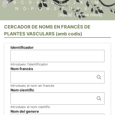
A
·
B
·
C
·
D
·
E
·
F
·
G
·
H
·
I
·
J
·
K
·
L
·
M
·
N
·
O
·
P
·
Q
·
R
·
S
·
T
·
U
·
V
·
X
·
Y
·
Z
[Ajuda]
[Amaga codis]
CERCADOR DE NOMS EN FRANCÈS DE
PLANTES VASCULARS (amb codis)
Identificador
Introdueix l'identificador
Nom francès
Introdueix el nom en francès
Nom científic
Introdueix el nom científic
Nom del genere