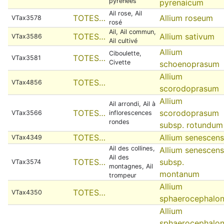
pyrénées
pyrenaicum
Ail rose, Ail
TOTES…
Allium roseum
VTax3578
rosé
Ail, Ail commun,
TOTES…
Allium sativum
VTax3586
Ail cultivé
Allium
Ciboulette,
TOTES…
VTax3581
Civette
schoenoprasum
Allium
TOTES…
VTax4856
scorodoprasum
Allium
Ail arrondi, Ail à
TOTES…
scorodoprasum
VTax3566
inflorescences
rondes
subsp. rotundum
TOTES…
Allium senescens
VTax4349
Ail des collines,
Allium senescens
Ail des
TOTES…
subsp.
VTax3574
montagnes, Ail
montanum
trompeur
Allium
TOTES…
VTax4350
sphaerocephalo
Allium
sphaerocephalo