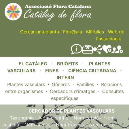
Skip
to
main
content
Cercar una planta
·
Flor@ula
·
Milfulles
·
Web de
l'associació
EL CATÀLEG
·
BRIÒFITS
·
PLANTES
VASCULARS
·
EINES
·
CIÈNCIA CIUTADANA
·
INTERN
Plantes vasculars
·
Gèneres
·
Famílies
·
Relacions
entre organismes
·
Cercadors d'imatges
·
Consultes
específiques
CERCADOR DE PLANTES VASCULARS
Taxonomia
·
Nom científic
·
Nom català
·
Nom
castellà
·
Nom anglès
·
Nom francès
·
Nom occità