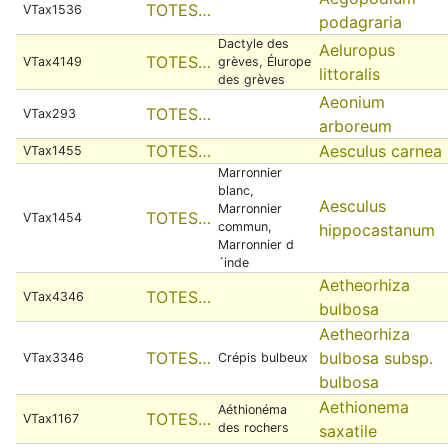
TOTES…
VTax1536
podagraria
Dactyle des
Aeluropus
TOTES…
VTax4149
grèves, Élurope
littoralis
des grèves
Aeonium
TOTES…
VTax293
arboreum
TOTES…
Aesculus carnea
VTax1455
Marronnier
blanc,
Aesculus
Marronnier
TOTES…
VTax1454
commun,
hippocastanum
Marronnier d
´inde
Aetheorhiza
TOTES…
VTax4346
bulbosa
Aetheorhiza
TOTES…
bulbosa subsp.
VTax3346
Crépis bulbeux
bulbosa
Aethionema
Aéthionéma
TOTES…
VTax1167
des rochers
saxatile