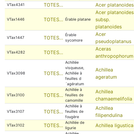
TOTES…
Acer platanoides
VTax4341
Acer platanoides
TOTES…
subsp.
VTax1446
Érable platane
platanoides
Acer
Érable
TOTES…
VTax1447
sycomore
pseudoplatanus
Aceras
TOTES…
VTax4282
anthropophorum
Achillée
visqueuse,
Achillea
TOTES…
VTax3098
Achillée à
ageratum
feuilles d
´agératum
Achillée à
Achillea
TOTES…
VTax3100
feuilles de
chamaemelifolia
camomille
Achillée à
Achillea
TOTES…
VTax3107
feuilles de
filipendulina
fougère
Achillée de
TOTES…
Achillea ligustica
VTax3102
ligurie
Achillée