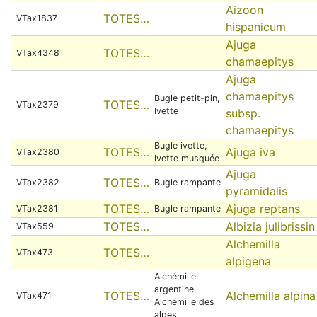
Aizoon
TOTES…
VTax1837
hispanicum
Ajuga
TOTES…
VTax4348
chamaepitys
Ajuga
chamaepitys
Bugle petit-pin,
TOTES…
VTax2379
Ivette
subsp.
chamaepitys
Bugle ivette,
TOTES…
Ajuga iva
VTax2380
Ivette musquée
Ajuga
TOTES…
VTax2382
Bugle rampante
pyramidalis
TOTES…
Ajuga reptans
VTax2381
Bugle rampante
TOTES…
Albizia julibrissin
VTax559
Alchemilla
TOTES…
VTax473
alpigena
Alchémille
argentine,
TOTES…
Alchemilla alpina
VTax471
Alchémille des
alpes