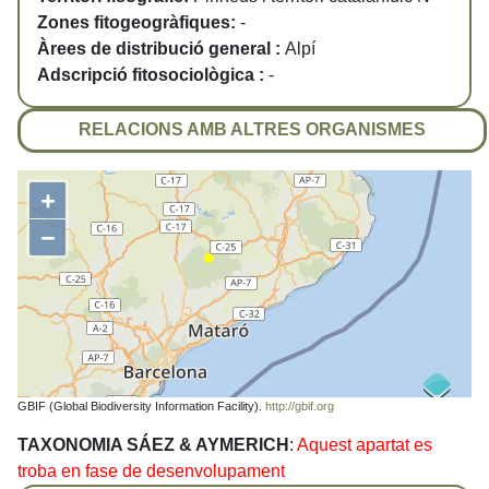
Zones fitogeogràfiques:
-
Àrees de distribució general :
Alpí
Adscripció fitosociològica :
-
RELACIONS AMB ALTRES ORGANISMES
+
−
GBIF (Global Biodiversity Information Facility).
http://gbif.org
TAXONOMIA SÁEZ & AYMERICH
:
Aquest apartat es
troba en fase de desenvolupament