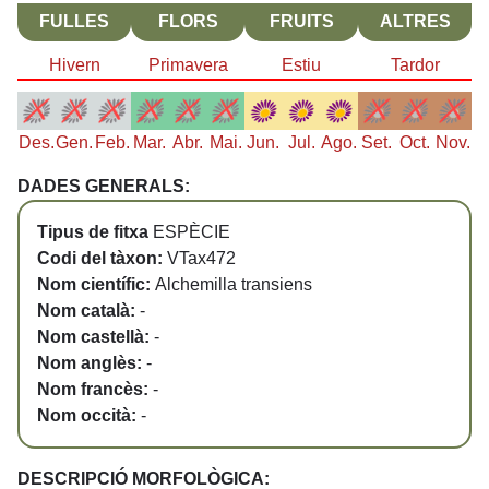
FULLES
FLORS
FRUITS
ALTRES
Hivern
Primavera
Estiu
Tardor
Des.
Gen.
Feb.
Mar.
Abr.
Mai.
Jun.
Jul.
Ago.
Set.
Oct.
Nov.
DADES GENERALS:
Tipus de fitxa
ESPÈCIE
Codi del tàxon:
VTax472
Nom científic:
Alchemilla transiens
Nom català:
-
Nom castellà:
-
Nom anglès:
-
Nom francès:
-
Nom occità:
-
DESCRIPCIÓ MORFOLÒGICA: