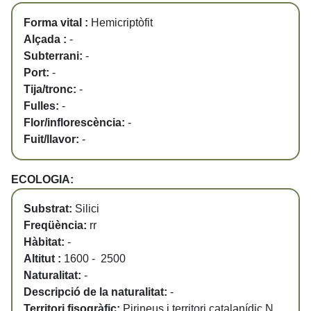
Forma vital :
Hemicriptòfit
Alçada :
-
Subterrani:
-
Port:
-
Tija/tronc:
-
Fulles:
-
Flor/inflorescència:
-
Fuit/llavor:
-
ECOLOGIA:
Substrat:
Silici
Freqüència:
rr
Hàbitat:
-
Altitut :
1600 - 2500
Naturalitat:
-
Descripció de la naturalitat:
-
Territori fisogràfic:
Pirineus i territori catalanídic N