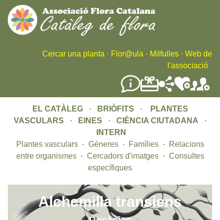
Skip
to
main
content
Cercar una planta
·
Flor@ula
·
Milfulles
·
Web de
l'associació
EL CATÀLEG
·
BRIÒFITS
·
PLANTES
VASCULARS
·
EINES
·
CIÈNCIA CIUTADANA
·
INTERN
Plantes vasculars
·
Gèneres
·
Famílies
·
Relacions
entre organismes
·
Cercadors d'imatges
·
Consultes
específiques
Alchemilla transiens