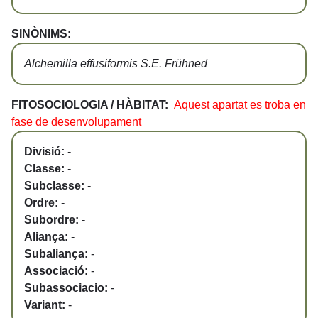
SINÒNIMS:
Alchemilla effusiformis S.E. Frühned
FITOSOCIOLOGIA / HÀBITAT:
Aquest apartat es troba en
fase de desenvolupament
Divisió:
-
Classe:
-
Subclasse:
-
Ordre:
-
Subordre:
-
Aliança:
-
Subaliança:
-
Associació:
-
Subassociacio:
-
Variant:
-