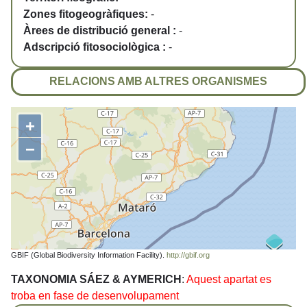
Zones fitogeogràfiques:
-
Àrees de distribució general :
-
Adscripció fitosociològica :
-
RELACIONS AMB ALTRES ORGANISMES
+
−
GBIF (Global Biodiversity Information Facility).
http://gbif.org
TAXONOMIA SÁEZ & AYMERICH
:
Aquest apartat es
troba en fase de desenvolupament