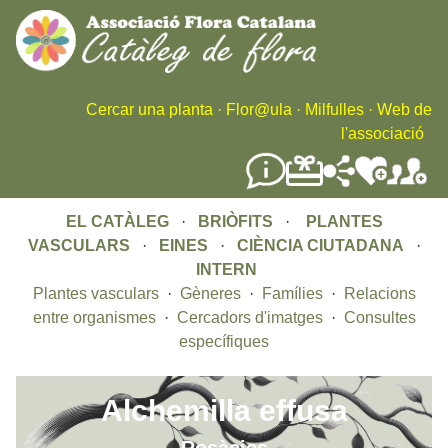
Skip
to
main
content
Cercar una planta
·
Flor@ula
·
Milfulles
·
Web de
l'associació
EL CATÀLEG
·
BRIÒFITS
·
PLANTES
VASCULARS
·
EINES
·
CIÈNCIA CIUTADANA
·
INTERN
Plantes vasculars
·
Gèneres
·
Famílies
·
Relacions
entre organismes
·
Cercadors d'imatges
·
Consultes
específiques
Alchemilla effusa