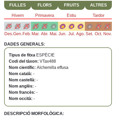
FULLES
FLORS
FRUITS
ALTRES
Hivern
Primavera
Estiu
Tardor
Des.
Gen.
Feb.
Mar.
Abr.
Mai.
Jun.
Jul.
Ago.
Set.
Oct.
Nov.
DADES GENERALS:
Tipus de fitxa
ESPÈCIE
Codi del tàxon:
VTax488
Nom científic:
Alchemilla effusa
Nom català:
-
Nom castellà:
-
Nom anglès:
-
Nom francès:
-
Nom occità:
-
DESCRIPCIÓ MORFOLÒGICA: