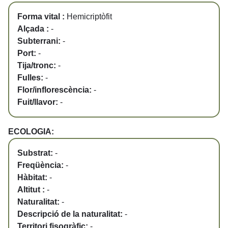
Forma vital :
Hemicriptòfit
Alçada :
-
Subterrani:
-
Port:
-
Tija/tronc:
-
Fulles:
-
Flor/inflorescència:
-
Fuit/llavor:
-
ECOLOGIA:
Substrat:
-
Freqüència:
-
Hàbitat:
-
Altitut :
-
Naturalitat:
-
Descripció de la naturalitat:
-
Territori fisogràfic:
-